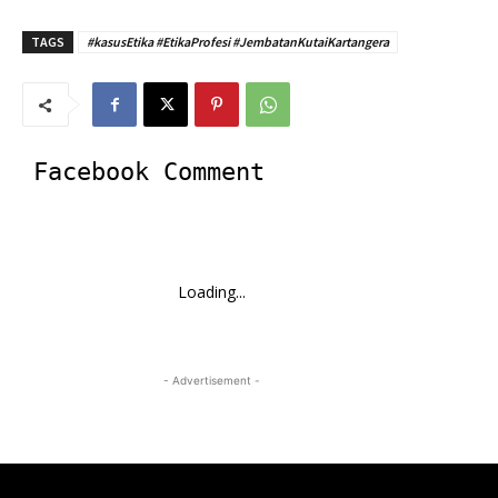
TAGS
#kasusEtika #EtikaProfesi #JembatanKutaiKartangera
Facebook Comment
Loading...
- Advertisement -