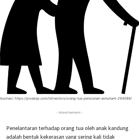
Ilustrasi: https://pixabay.com/id/vectors/orang-tua-pensiunan-annuitant-294088/
- Advertisement -
Penelantaran terhadap orang tua oleh anak kandung
adalah bentuk kekerasan yang sering kali tidak