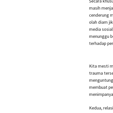
Secara khus
masih menjad
cenderung m
olah diam ji
media sosial
menunggu bo
terhadap pe
Kita mesti 
trauma terse
menguntungka
membuat per
menimpanya 
Kedua, relas