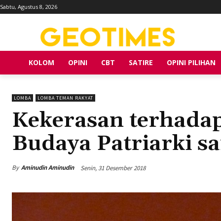
Sabtu, Agustus 8, 2026
KOLOM
OPINI
CBT
SATIRE
OPINI PILIHAN
LOMBA
LOMBA TEMAN RAKYAT
Kekerasan terhada
Budaya Patriarki 
By
Aminudin Aminudin
Senin, 31 Desember 2018