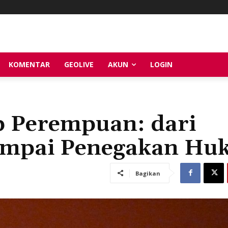
KOMENTAR
GEOLIVE
AKUN
LOGIN
p Perempuan: dari
sampai Penegakan H
Bagikan