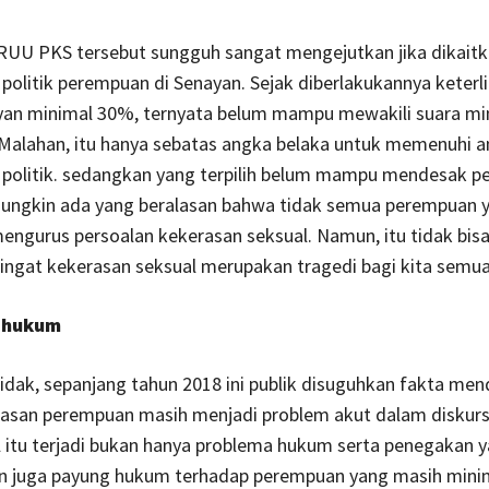
UU PKS tersebut sungguh sangat mengejutkan jika dikait
 politik perempuan di Senayan. Sejak diberlakukannya keterl
nayan minimal 30%, ternyata belum mampu mewakili suara mi
Malahan, itu hanya sebatas angka belaka untuk memenuhi a
i politik. sedangkan yang terpilih belum mampu mendesak 
ungkin ada yang beralasan bahwa tidak semua perempuan 
engurus persoalan kekerasan seksual. Namun, itu tidak bisa
ingat kekerasan seksual merupakan tragedi bagi kita semua
 hukum
tidak, sepanjang tahun 2018 ini publik disuguhkan fakta men
asan perempuan masih menjadi problem akut dalam diskur
l itu terjadi bukan hanya problema hukum serta penegakan 
n juga payung hukum terhadap perempuan yang masih minim.