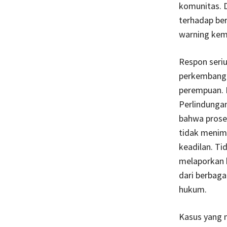
komunitas. D
terhadap be
warning kem
Respon seriu
perkembangan
perempuan. 
Perlindunga
bahwa prose
tidak menimb
keadilan. Ti
melaporkan 
dari berbaga
hukum.
Kasus yang m