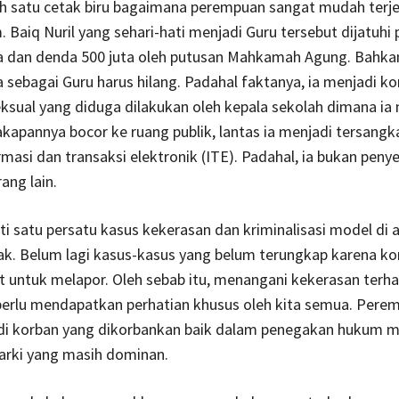
ah satu cetak biru bagaimana perempuan sangat mudah terj
 Baiq Nuril yang sehari-hati menjadi Guru tersebut dijatuhi 
ra dan denda 500 juta oleh putusan Mahkamah Agung. Bahka
 sebagai Guru harus hilang. Padahal faktanya, ia menjadi k
ksual yang diduga dilakukan oleh kepala sekolah dimana ia 
kapannya bocor ke ruang publik, lantas ia menjadi tersang
masi dan transaksi elektronik (ITE). Padahal, ia bukan peny
ang lain.
ti satu persatu kasus kekerasan dan kriminalisasi model di 
ak. Belum lagi kasus-kasus yang belum terungkap karena ko
 untuk melapor. Oleh sebab itu, menangani kekerasan terh
erlu mendapatkan perhatian khusus oleh kita semua. Perem
di korban yang dikorbankan baik dalam penegakan hukum 
arki yang masih dominan.