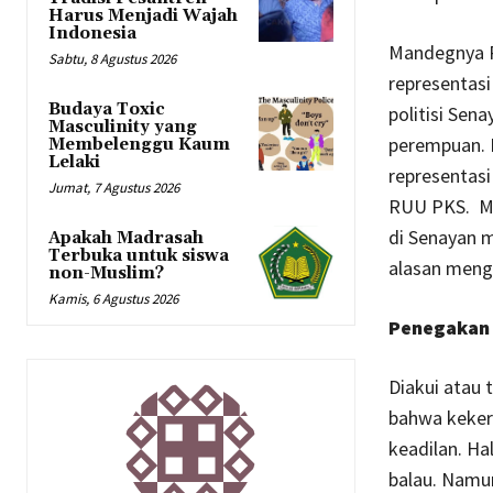
Harus Menjadi Wajah
Indonesia
Mandegnya R
Sabtu, 8 Agustus 2026
representasi
Budaya Toxic
politisi Se
Masculinity yang
perempuan. 
Membelenggu Kaum
Lelaki
representas
Jumat, 7 Agustus 2026
RUU PKS.
M
di Senayan m
Apakah Madrasah
Terbuka untuk siswa
alasan meng
non-Muslim?
Kamis, 6 Agustus 2026
Penegakan
Diakui atau 
bahwa keker
keadilan. Ha
balau. Namu