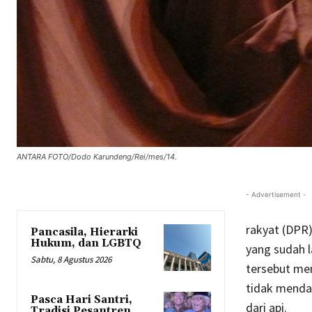
ANTARA FOTO/Dodo Karundeng/Rei/mes/14.
- Advertisement -
rakyat (DPR)
Pancasila, Hierarki
Hukum, dan LGBTQ
yang sudah 
Sabtu, 8 Agustus 2026
tersebut men
tidak menda
Pasca Hari Santri,
dari api.
Tradisi Pesantren