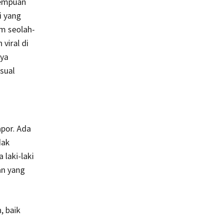
rempuan
i yang
m seolah-
viral di
aya
sual
por. Ada
dak
laki-laki
an yang
, baik