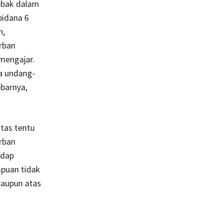
ebak dalam
pidana 6
n,
orban
mengajar.
ka undang-
ebarnya,
atas tentu
rban
adap
puan tidak
maupun atas