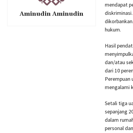
mendapat per
diskriminasi
Aminudin Aminudin
dikorbankan
hukum.
Hasil penda
menyimpulkan
dan/atau sek
dari 10 pere
Perempuan us
mengalami ke
Setali tiga 
sepanjang 2
dalam rumah
personal dan