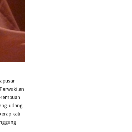
hapusan
Perwakilan
perempuan
dang-udang
erap kali
anggang