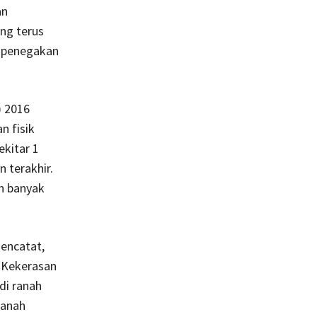
an
ng terus
s penegakan
) 2016
n fisik
ekitar 1
 terakhir.
ih banyak
encatat,
 Kekerasan
di ranah
ranah