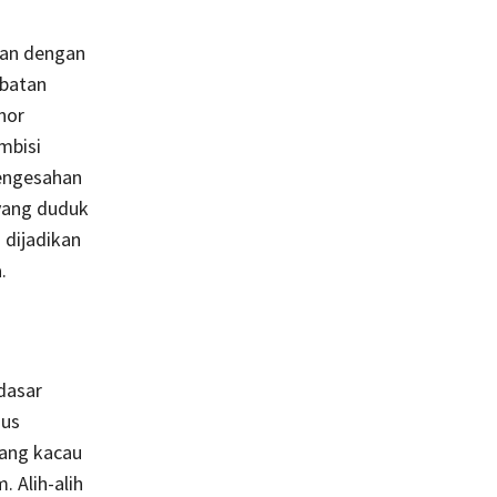
kan dengan
ibatan
nor
mbisi
pengesahan
yang duduk
 dijadikan
.
dasar
sus
yang kacau
 Alih-alih