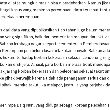
ata di atas mungkin masih bisa diperdebatkan. Namun jika 
rbagai kasus yang menimpa perempuan, data tersebut tentu
erdekaan perempuan.
s dari data yang dipublikasikan tiap tahun juga belum men
 yang signifikan, baik dari pemerintah maupun dari aktivis
Bahkan lembaga negara seperti kementerian Pemberdayaa
n Perempuan pun belum bisa melakukan banyak. Bahkan ada
s hukum terhadap korban kekerasan seksual cenderung rin
ulkan efek jera. Alhasil, para korban merasa tidak mendap
dak jarang korban kekerasan dan pelecehan seksual takut un
ke pihak berwajib karena tidak ada penanganan serius dan 
i pihak. mereka takut jika melapor, justru ia yang terjebak 
enimpa Baiq Nuril yang diduga sebagai korban pelecehan se