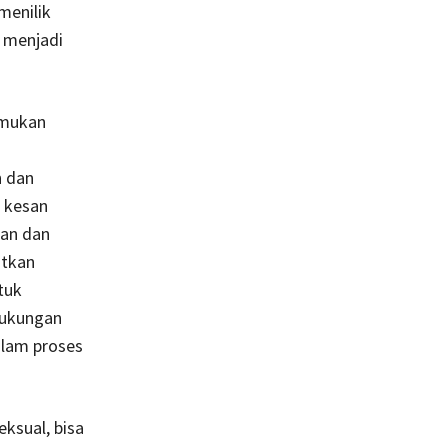
menilik
 menjadi
emukan
n dan
 kesan
gan dan
atkan
tuk
dukungan
dalam proses
ksual, bisa