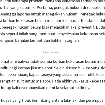
us, ada beberapa problem mengapa kekerasan terhadap pe
i hal yang sistemik. Pertama, penegak hukum di republik in
enunggu laporan untuk menegakkan hukum. Penegak huku
ka korban kekerasan belum melapor ke aparat. Kendati sudah 
, penegak hukum belum bisa melakukan aksi preventif. Bud
la seperti inilah yang membuat penyelesaian kekerasan sek
rempuan berjalan lambat dan bahkan stagnan.
- Advertisement -
memahami bahwa tidak semua korban kekerasan berani mela
ndiri bagi korban jika melapor. Selain sistem hukum yang ti
n perempuan, kapasitasnya yang selalu terisolir oleh kuasa 
empuan sulit untuk melapor. Pada akhirnya, kasus kekeras
kerap kali disembunyikan demi keselamatan dirinya.
i kuasa yang tidak berimbang antara laki-laki dan perempuan