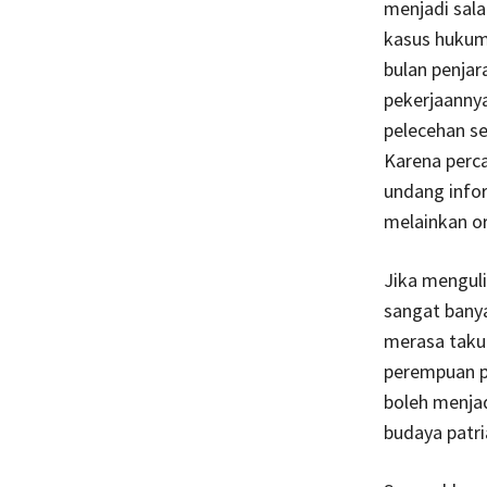
menjadi sal
kasus hukum.
bulan penja
pekerjaannya
pelecehan se
Karena perca
undang infor
melainkan or
Jika menguli
sangat bany
merasa takut
perempuan p
boleh menja
budaya patri