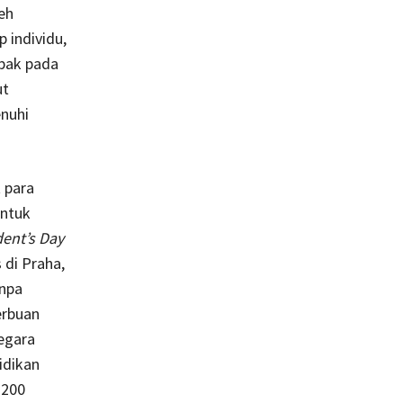
eh
 individu,
mpak pada
ut
nuhi
 para
untuk
dent’s Day
 di Praha,
anpa
erbuan
egara
idikan
1200