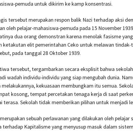
asiswa-pemuda untuk dikirim ke kamp konsentrasi.
agis tersebut merupakan respon balik Nazi terhadap aksi de
kan oleh pelajar-mahasiswa-pemuda pada 15 November 1939
tinya dua orang demonstran karena menolak fasisme yang
an ketakutan elit pemerintahan Ceko untuk melawan tindak-
ebut, pada tanggal 28 Oktober 1939.
stiwa tersebut, tergambarkan secara eksplisit bahwa sekola
adi wadah individu-individu yang siap mengubah dunia. Nam
n melakukannya, kekuasaan membungkam itu semua. Sekola
empat kosong, tempat percetakan tenaga kerja di saat per
ai terasa. Sekolah tidak memberikan pilihan untuk menjadi le
merupakan sebuah perlawanan yang dilakukan oleh pelajar s
ia terhadap Kapitalisme yang menyusup masuk dalam siste