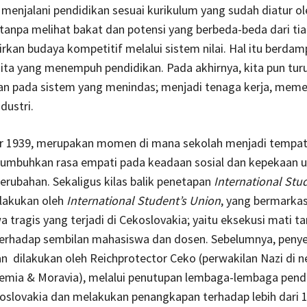
 menjalani pendidikan sesuai kurikulum yang sudah diatur ol
tanpa melihat bakat dan potensi yang berbeda-beda dari tiap
rkan budaya kompetitif melalui sistem nilai. Hal itu berda
kita yang menempuh pendidikan. Pada akhirnya, kita pun tur
an pada sistem yang menindas; menjadi tenaga kerja, meme
dustri.
 1939, merupakan momen di mana sekolah menjadi tempat
numbuhkan rasa empati pada keadaan sosial dan kepekaan 
rubahan. Sekaligus kilas balik penetapan
International Stu
ilakukan oleh
International Student’s Union
, yang bermarkas
wa tragis yang terjadi di Cekoslovakia; yaitu eksekusi mati t
terhadap sembilan mahasiswa dan dosen. Sebelumnya, peny
n dilakukan oleh Reichprotector Ceko (perwakilan Nazi di n
emia & Moravia), melalui penutupan lembaga-lembaga pend
koslovakia dan melakukan penangkapan terhadap lebih dari 