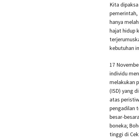
Kita dipaksa
pemerintah, 
hanya melahi
hajat hidup 
terjerumusk
kebutuhan in
17 November
individu me
melakukan pe
(ISD) yang d
atas peristi
pengadilan 
besar-besara
boneka; Boh
tinggi di Ce