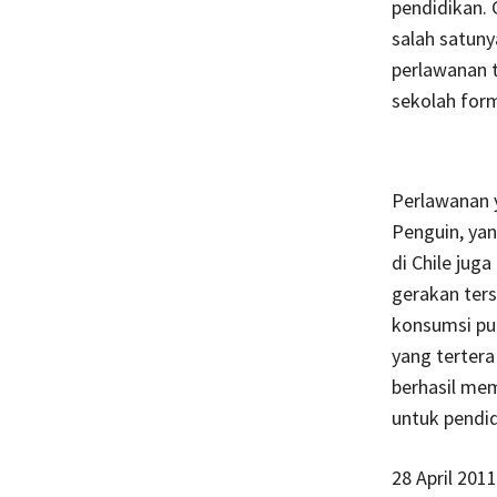
pendidikan. G
salah satuny
perlawanan t
sekolah form
Perlawanan y
Penguin, yan
di Chile ju
gerakan ter
konsumsi pu
yang tertera
berhasil me
untuk pendid
28 April 201