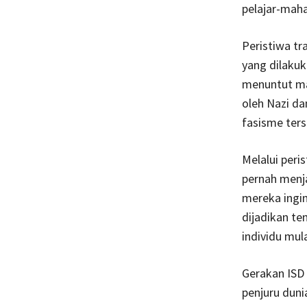
pelajar-mah
Peristiwa tr
yang dilaku
menuntut ma
oleh Nazi d
fasisme ters
Melalui peri
pernah menj
mereka ingi
dijadikan t
individu mul
Gerakan ISD 
penjuru dun