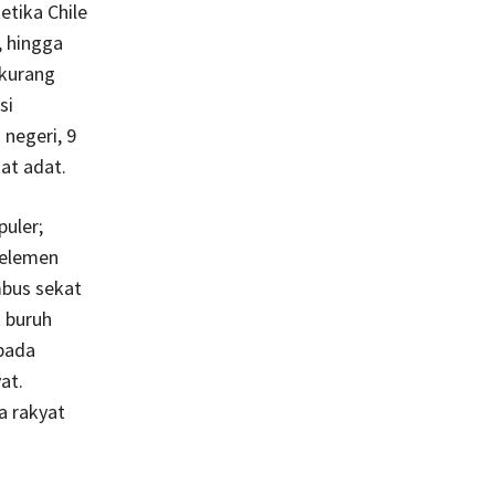
etika Chile
 hingga
 kurang
si
 negeri, 9
kat adat.
uler;
a elemen
mbus sekat
t buruh
—pada
at.
a rakyat