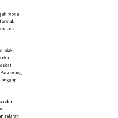
ngah moda
 formal.
i makna
 lelaki
ereka
arakat
 Para orang
dianggap
mereka
ali
n sejarah