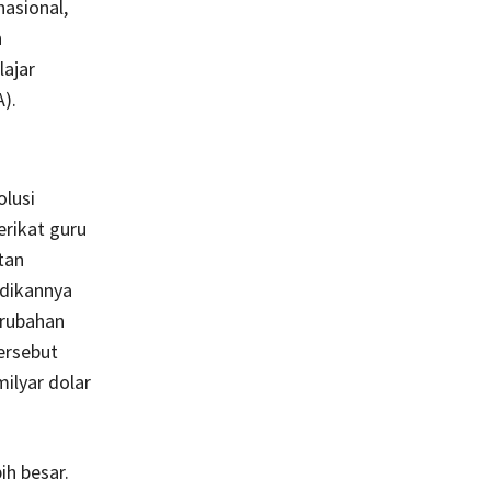
nasional,
n
lajar
).
olusi
erikat guru
tan
adikannya
erubahan
ersebut
ilyar dolar
ih besar.