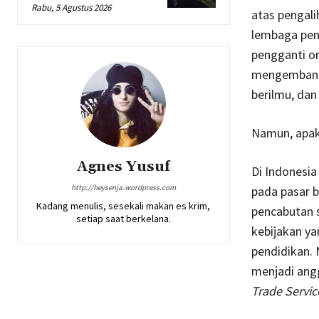
Rabu, 5 Agustus 2026
atas pengali
lembaga pen
pengganti or
mengembangka
berilmu, dan
Namun, apakah
Agnes Yusuf
Di Indonesia
http://heysenja.wordpress.com
pada pasar b
Kadang menulis, sesekali makan es krim,
pencabutan s
setiap saat berkelana.
kebijakan y
pendidikan. 
menjadi ang
Trade Servi