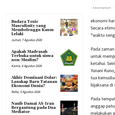
- Advertisement -
ekonomi hari
Budaya Toxic
Masculinity yang
Secara etimo
Membelenggu Kaum
Lelaki
“waktu seng
Jumat, 7 Agustus 2026
Pada zaman 
Apakah Madrasah
untuk mempel
Terbuka untuk siswa
non-Muslim?
ketahui. Sei
Kamis, 6 Agustus 2026
Yunani Kuno,
tua kemudia
Akhir Dominasi Dolar:
Lanskap Baru Tatanan
bijaksana di
Ekonomi Dunia?
Rabu, 5 Agustus 2026
Pada tempat
Nasib Damai AS-Iran
anggap patut
Bergantung pada Dua
Mediator
melakukan a