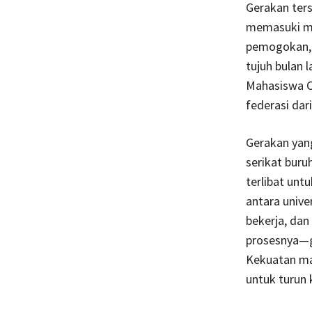
Gerakan ters
memasuki mu
pemogokan, d
tujuh bulan 
Mahasiswa Ch
federasi dar
Gerakan yang
serikat buru
terlibat unt
antara unive
bekerja, dan
prosesnya—ge
Kekuatan mas
untuk turun 