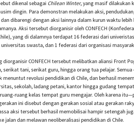
ebut dikenal sebagai
Chilean Winter
, yang masif dilakukan k
sim dingin. Para demonstran melakukan aksi, pendudukan,
an dibarengi dengan aksi lainnya dalam kurun waktu lebih
lamanya. Aksi tersebut diorganisir oleh CONFECH (Konfedera
ile), yang di dalamnya terdapat 16 federasi dari univeristas
i universitas swasta, dan 1 federasi dari organisasi masyara
 diorganisir CONFECH tersebut melibatkan aliansi Front Pop
h, serikat tani, serikat guru, hingga orang tua pelajar. Semu
uk menuntut revolusi pendidikan di Chile, dan berhasil mene
rsitas, sekolah, ladang petani, kantor hingga gudang tempa
 ruang-ruang kelas tempat guru mengajar. Oleh karena itu
rakan ini disebut dengan gerakan sosial atau gerakan raky
sa aksi tersebut berhasil memobilisai hampir setengah jug
ke jalan dan melawan neoliberalisasi pendidikan di Chile.