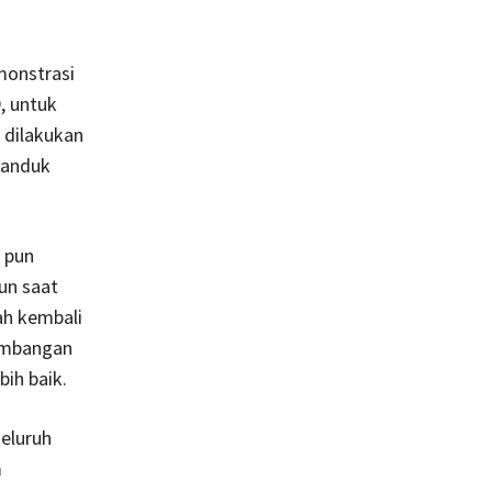
monstrasi
, untuk
 dilakukan
tanduk
h pun
un saat
h kembali
kembangan
bih baik.
eluruh
m