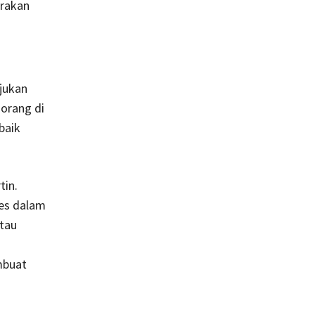
erakan
jukan
orang di
baik
tin.
ses dalam
tau
mbuat