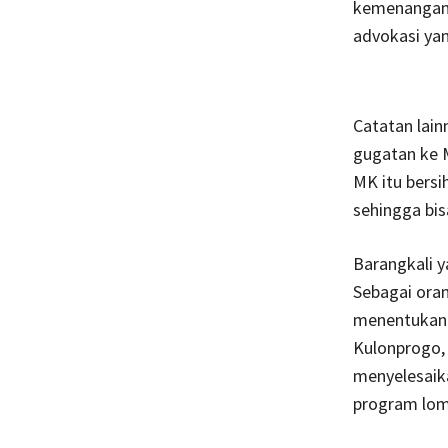
kemenangan k
advokasi yan
Catatan lai
gugatan ke 
MK itu bers
sehingga bis
Barangkali y
Sebagai oran
menentukan 
Kulonprogo,
menyelesaik
program lomb