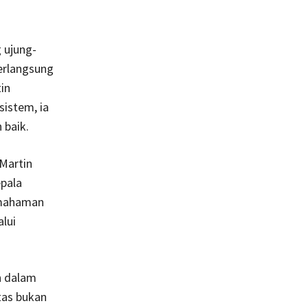
 ujung-
berlangsung
in
sistem, ia
 baik.
 Martin
epala
pemahaman
alui
ih dalam
itas bukan