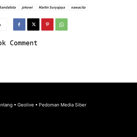
Sandalista
jokowi
Martin Suryajaya
nawacita
n
ok Comment
entang
•
Geolive
•
Pedoman Media Siber