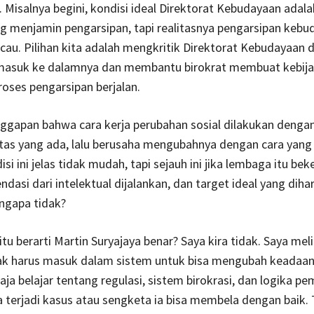
l. Misalnya begini, kondisi ideal Direktorat Kebudayaan adal
g menjamin pengarsipan, tapi realitasnya pengarsipan kebu
cau. Pilihan kita adalah mengkritik Direktorat Kebudayaan
 masuk ke dalamnya dan membantu birokrat membuat kebij
roses pengarsipan berjalan.
ggapan bahwa cara kerja perubahan sosial dilakukan dengan
itas yang ada, lalu berusaha mengubahnya dengan cara yang 
isi ini jelas tidak mudah, tapi sejauh ini jika lembaga itu be
ndasi dari intelektual dijalankan, dan target ideal yang dih
ngapa tidak?
itu berarti Martin Suryajaya benar? Saya kira tidak. Saya me
ak harus masuk dalam sistem untuk bisa mengubah keadaan.
saja belajar tentang regulasi, sistem birokrasi, dan logika p
a terjadi kasus atau sengketa ia bisa membela dengan baik. 