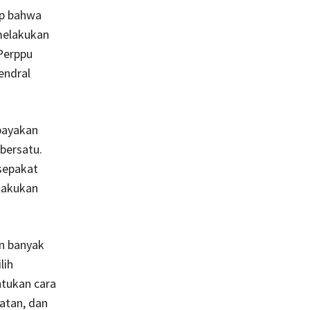
ap bahwa
melakukan
Perppu
endral
payakan
 bersatu.
rsepakat
elakukan
n banyak
lih
ntukan cara
atan, dan