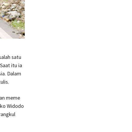
salah satu
aat itu ia
sia. Dalam
ulis.
aian meme
oko Widodo
rangkul