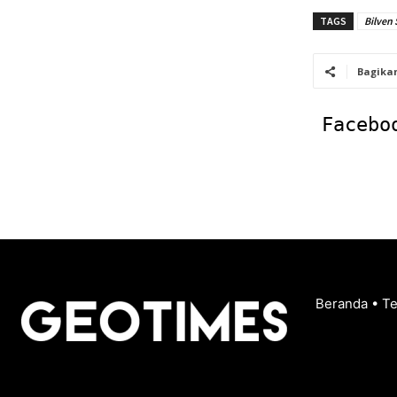
TAGS
Bilven 
Bagika
Facebo
Beranda
•
T