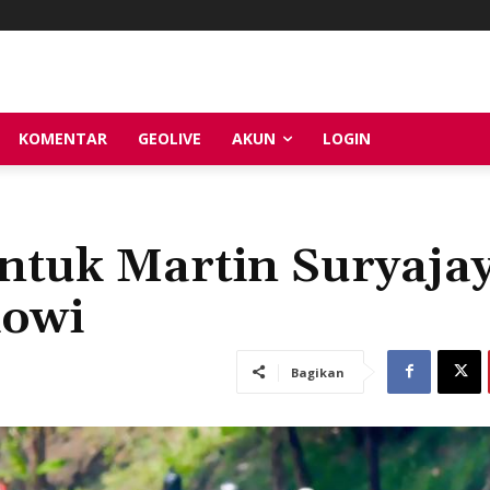
KOMENTAR
GEOLIVE
AKUN
LOGIN
ntuk Martin Suryaja
kowi
Bagikan