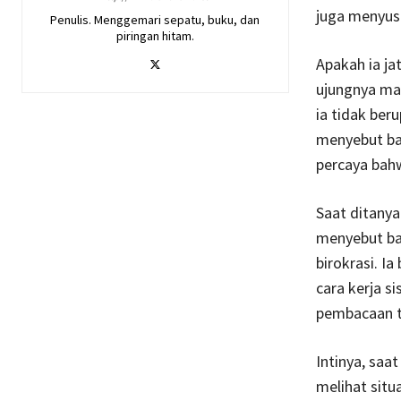
juga menyusu
Penulis. Menggemari sepatu, buku, dan
piringan hitam.
Apakah ia ja
ujungnya mal
ia tidak ber
menyebut bah
percaya bahw
Saat ditanya 
menyebut bah
birokrasi. I
cara kerja s
pembacaan te
Intinya, saat
melihat situ