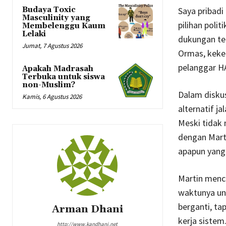
Saya pribadi
Budaya Toxic
Masculinity yang
pilihan pol
Membelenggu Kaum
Lelaki
dukungan te
Jumat, 7 Agustus 2026
Ormas, keker
pelanggar H
Apakah Madrasah
Terbuka untuk siswa
non-Muslim?
Dalam disku
Kamis, 6 Agustus 2026
alternatif ja
Meski tidak 
dengan Marti
apapun yang
Martin menc
waktunya unt
berganti, ta
Arman Dhani
kerja sistem
http://www.kandhani.net