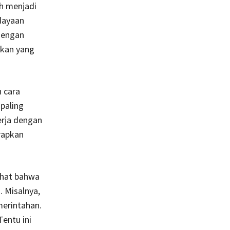
ah menjadi
dayaan
 dengan
akan yang
 cara
paling
kerja dengan
arapkan
lihat bahwa
 Misalnya,
emerintahan.
Tentu ini