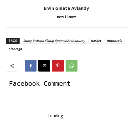
Elvin Ginata Aviandy
now i know
TAGS
#umy #wisata #labip #pemerintahanumy
basket
indonesia
olahraga
Facebook Comment
Loading...