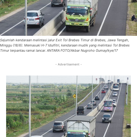
Sejumlah kendaraan melintasi jalur Exit Tol Brebes Timur di Brebes, Jawa Tengah,
Minggu (18/6). Memasuki H-7 Idulfitri, kendaraan mudik yang melintasi Tol Brebes
Timur terpantau ramai lancar. ANTARA FOTO/Akbar Nugroho Gumay/kye/17
- Advertisement -