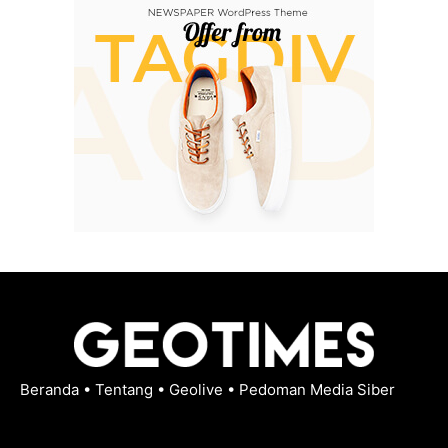
Beranda
•
Tentang
•
Geolive
•
Pedoman Media Siber