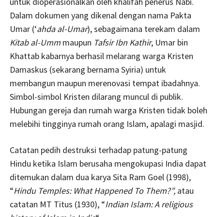
untuk dioperasionalkan oleh khalifah penerus Nabi.
Dalam dokumen yang dikenal dengan nama Pakta
Umar (‘
ahda al-Umar
), sebagaimana terekam dalam
Kitab al-Umm
maupun
Tafsir
Ibn Kathir
, Umar bin
Khattab kabarnya berhasil melarang warga Kristen
Damaskus (sekarang bernama Syiria) untuk
membangun maupun merenovasi tempat ibadahnya.
Simbol-simbol Kristen dilarang muncul di publik.
Hubungan gereja dan rumah warga Kristen tidak boleh
melebihi tingginya rumah orang Islam, apalagi masjid.
Catatan pedih destruksi terhadap patung-patung
Hindu ketika Islam berusaha mengokupasi India dapat
ditemukan dalam dua karya Sita Ram Goel (1998),
“
Hindu Temples: What Happened To Them?”,
atau
catatan MT Titus (1930), “
Indian Islam: A religious