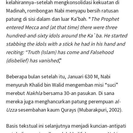
kelahirannya–setelah mengkonsolidasi kekuatan di
Madinah, rombongan Nabi menyapu bersih ratusan
patung di sisi dalam dan luar Ka’bah. “
The Prophet
entered Mecca and (at that time) there were three
hundred-and-sixty idols around the Ka`ba. He started
stabbing the idols with a stick he had in his hand and
reciting: “Truth (Islam) has come and Falsehood
(disbelief) has vanished
,”
Beberapa bulan setelah itu, Januari 630 M, Nabi
menyuruh Khalid bin Walid mengemban misi “suci”
merebut
Nakhla
bersama 30-an pasukan. Di sana
mereka juga menghancurkan patung perempuan
al-
Uzza
sesembahan kaum Qurays (Mubarakpuri, 2002).
Basis tekstual ini selanjutnya menjadi kuncian-antipati