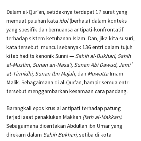
Dalam al-Qur’an, setidaknya terdapat 17 surat yang
memuat puluhan kata
idol
(berhala) dalam konteks
yang spesifik dan bernuansa antipati-konfrontatif
terhadap sistem ketuhanan Islam. Dan, jika kita susuri,
kata tersebut muncul sebanyak 136 entri dalam tujuh
kitab hadits kanonik Sunni —
Sahih al-Bukhari, Sahih
al-Muslim, Sunan an-Nasa’i, Sunan Abi Dawud, Jami`
at-Tirmidhi, Sunan Ibn Majah,
dan
Muwatta
Imam
Malik. Sebagaimana di al-Qur’an, hampir semua entri
tersebut menggambarkan kesamaan cara pandang.
Barangkali epos krusial antipati terhadap patung
terjadi saat penaklukan Makkah
(fath al-Makkah)
.
Sebagaimana diceritakan Abdullah ibn Umar yang
direkam dalam
Sahih Bukhari
, setiba di kota