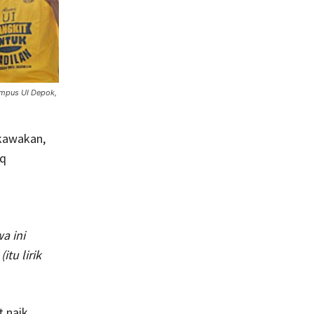
kampus UI Depok,
 kawakan,
iq
a ini
itu lirik
t naik