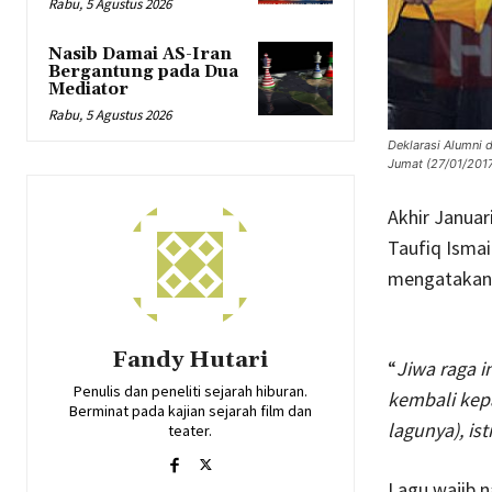
Rabu, 5 Agustus 2026
Nasib Damai AS-Iran
Bergantung pada Dua
Mediator
Rabu, 5 Agustus 2026
Deklarasi Alumni d
Jumat (27/01/2017
Akhir Januar
Taufiq Ismai
mengatakan
Fandy Hutari
“
Jiwa raga i
Penulis dan peneliti sejarah hiburan.
kembali kepa
Berminat pada kajian sejarah film dan
lagunya), ist
teater.
Lagu wajib n