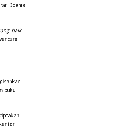
eran Doenia
ong, baik
wancarai
gisahkan
am buku
ciptakan
 kantor