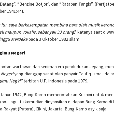
atang”, “Benzine Botjor”, dan “Ratapan Tangis”. (Pertjato
ber 1941:44).
 itu, saya berkesempatan membina para olah musik keronc
sli maupun vokalis, sebanyak 33 orang
,” katanya saat diwa
inggu Merdeka
pada 3 Oktober 1982 silam.
gimu Negeri
antan wartawan dan seniman era pendudukan Jepang, men
 Negeri
yang dianggap sesat oleh penyair Taufiq Ismail dal
gimu Neg’ri”
terbitan U.P. Indonesia pada 1979.
di tahun 1942, Bung Karno memerintahkan Kusbini untuk men
gan. Lagu itu kemudian dinyanyikan di depan Bung Karno di
 Rakyat (Putera), Cikini, Jakarta. Bung Karno asyik saja