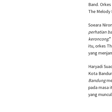
Band. Orkes 
The Melody 
Soeara Nirom
perhatian b
keroncong
.
itu, orkes 
yang menjamu
Haryadi Suad
Kota Bandun
Bandung
me
pada masa it
yang muncul