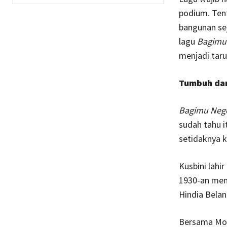
podium. Tent
bangunan sej
lagu
Bagimu
menjadi tar
Tumbuh dan
Bagimu Nege
sudah tahu i
setidaknya k
Kusbini lahi
1930-an mema
Hindia Belan
Bersama Moc