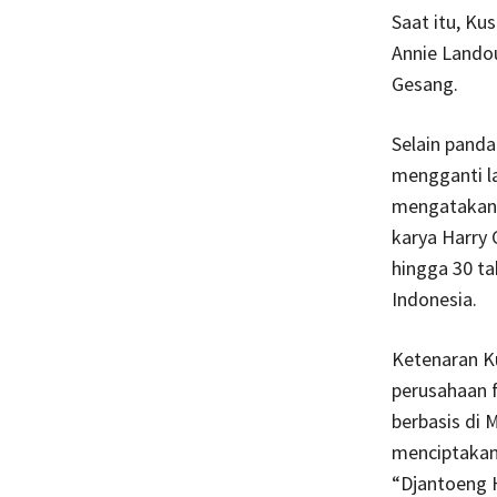
Saat itu, Ku
Annie Landou
Gesang.
Selain panda
mengganti l
mengatakan
karya Harry 
hingga 30 ta
Indonesia.
Ketenaran Ku
perusahaan f
berbasis di 
menciptakan 
“Djantoeng 