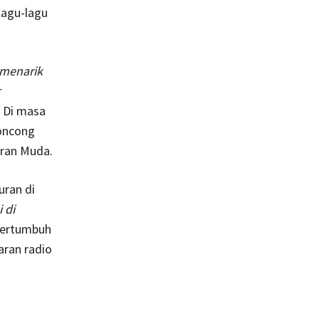
lagu-lagu
 menarik
 Di masa
oncong
aran Muda.
uran di
 di
bertumbuh
aran radio