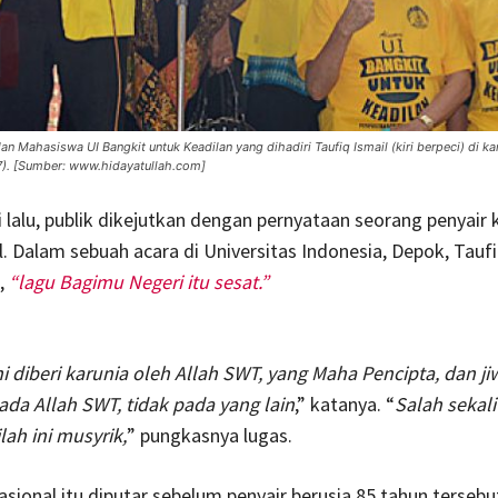
an Mahasiswa UI Bangkit untuk Keadilan yang dihadiri Taufiq Ismail (kiri berpeci) di 
). [Sumber: www.hidayatullah.com]
i lalu, publik dikejutkan dengan pernyataan seorang penyair
l. Dalam sebuah acara di Universitas Indonesia, Depok, Tauf
,
“lagu Bagimu Negeri itu sesat.”
ni diberi karunia oleh Allah SWT, yang Maha Pencipta, dan jiw
da Allah SWT, tidak pada yang lain
,” katanya. “
Salah sekali (
ilah ini musyrik,
” pungkasnya lugas.
asional itu diputar sebelum penyair berusia 85 tahun tersebu