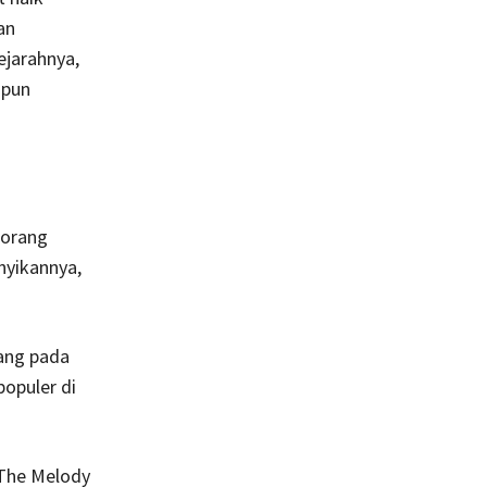
an
ejarahnya,
 pun
 orang
nyikannya,
yang pada
opuler di
The Melody