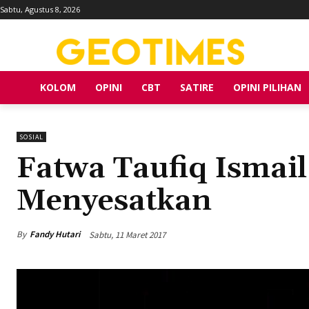
Sabtu, Agustus 8, 2026
KOLOM
OPINI
CBT
SATIRE
OPINI PILIHAN
SOSIAL
Fatwa Taufiq Ismail
Menyesatkan
By
Fandy Hutari
Sabtu, 11 Maret 2017