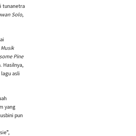
i tunanetra
wan Solo
,
ai
 Musik
nsome Pine
. Hasilnya,
lagu asli
uah
lm yang
usbini pun
ie”,