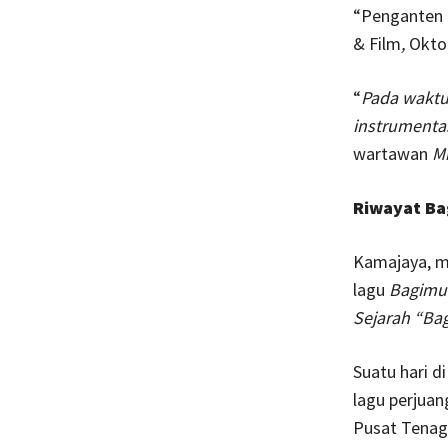
“Penganten D
& Film
,
Okto
“
Pada waktu
instrumenta
wartawan
M
Riwayat Ba
Kamajaya, m
lagu
Bagimu
Sejarah “Ba
Suatu hari 
lagu perjuan
Pusat Tenaga