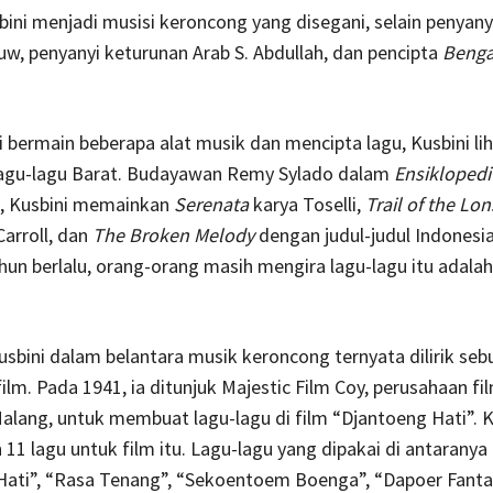
sbini menjadi musisi keroncong yang disegani, selain penyany
w, penyanyi keturunan Arab S. Abdullah, dan pencipta
Benga
i bermain beberapa alat musik dan mencipta lagu, Kusbini lih
agu-lagu Barat. Budayawan Remy Sylado dalam
Ensiklopedi
, Kusbini memainkan
Serenata
karya Toselli,
Trail of the Lo
Carroll, dan
The Broken Melody
dengan judul-judul Indonesia
hun berlalu, orang-orang masih mengira lagu-lagu itu adalah 
sbini dalam belantara musik keroncong ternyata dilirik seb
ilm. Pada 1941, ia ditunjuk Majestic Film Coy, perusahaan fi
Malang, untuk membuat lagu-lagu di film “Djantoeng Hati”. K
11 lagu untuk film itu. Lagu-lagu yang dipakai di antaranya
Hati”, “Rasa Tenang”, “Sekoentoem Boenga”, “Dapoer Fantas