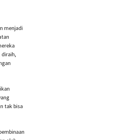
n menjadi
atan
mereka
diraih,
angan
ikan
yang
 tak bisa
 pembinaan