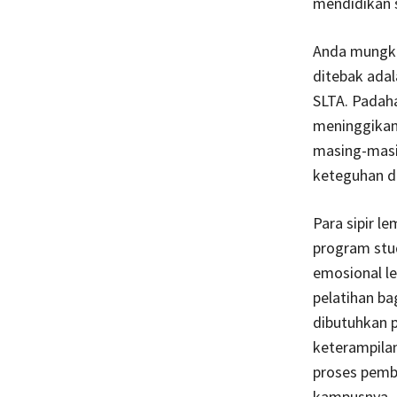
mendidikan 
Anda mungkin
ditebak adal
SLTA. Padaha
meninggikan
masing-masin
keteguhan d
Para sipir l
program stu
emosional le
pelatihan ba
dibutuhkan 
keterampilan
proses pembe
kampusnya.