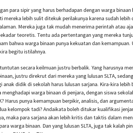
an para sipir yang harus berhadapan dengan warga binaan 
i mereka lebih sulit ditekuk perilakunya karena sudah lebih
alaman. Mereka juga tak mudah menerima perintah atau ajak
ekadar teoretis. Tentu ada pertentangan yang mereka tunj
paham bahwa warga binaan punya kekuatan dan kemampuan. 
kira begitu istilahnya.
 tuntutan secara keilmuan justru berbalik. Yang harusnya m
inaan, justru direkrut dari mereka yang lulusan SLTA, sedan
anak didik di sekolah harus lulusan sarjana. Kira-kira lebih 
 menghadapi warga binaan di penjara, dengan siswa sekola
? Harus punya kemampuan berpikir, analisis, dan argument
dua kelompok tadi? Andaikata boleh ditukar kualifikasi jenja
a, maka para sarjana akan lebih kritis dan taktis dalam me
para warga binaan. Dan yang lulusan SLTA, juga tak kalah pint