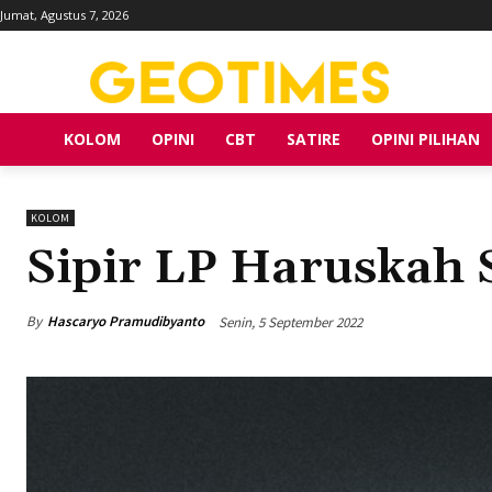
Jumat, Agustus 7, 2026
KOLOM
OPINI
CBT
SATIRE
OPINI PILIHAN
KOLOM
Sipir LP Haruskah 
By
Hascaryo Pramudibyanto
Senin, 5 September 2022