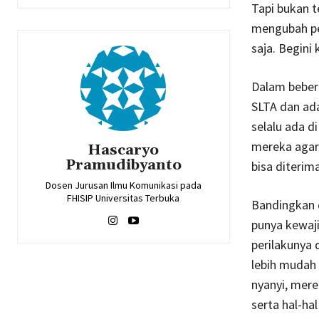
Tapi bukan t
mengubah pe
saja. Begini
Dalam bebera
SLTA dan ad
selalu ada d
mereka agar 
Hascaryo
Pramudibyanto
bisa diterim
Dosen Jurusan Ilmu Komunikasi pada
FHISIP Universitas Terbuka
Bandingkan d
punya kewaj
perilakunya 
lebih mudah 
nyanyi, mere
serta hal-ha