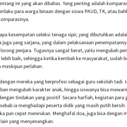
entang ini yang akan dibahas. Yang penting adalah komparas
rilaku para warga binaan dengan siswa PAUD, TK, atau bah
 komparasinya.
pa kesempatan seleksi tenaga sipir, yang dibutuhkan adala
a juga yang sarjana, yang dalam pelaksanaan penempatannya
i lorong penjara. Tugasnya sangat berat, yaitu mengubah per
lebih baik, sehingga ketika kembali ke masyarakat, sudah 
a meskipun perlahan.
engan mereka yang berprofesi sebagai guru sekolah tadi. I
iban mengubah karakter anak, hingga siswanya bisa mewarn
dengan tindakan yang positif. Secara harfiah, kegiatan para g
sebab ia menghadapi peserta didik yang masih putih bersih. 
ka pun cepat menirukan. Menghafal doa, juga bisa dengan 
l lain yang menyenangkan.