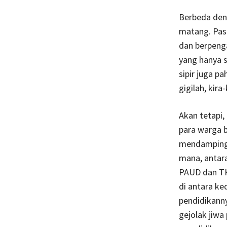
Berbeda deng
matang. Past
dan berpeng
yang hanya s
sipir juga 
gigilah, kira-
Akan tetapi,
para warga b
mendampingi 
mana, antara
PAUD dan TK
di antara ke
pendidikanny
gejolak jiwa 