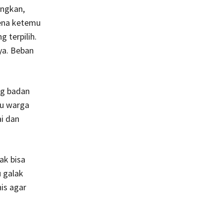
ngkan,
ena ketemu
 terpilih.
nya. Beban
ng badan
au warga
ai dan
ak bisa
u galak
is agar