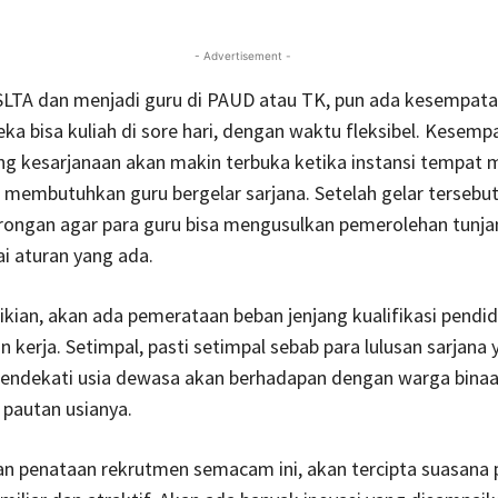
- Advertisement -
SLTA dan menjadi guru di PAUD atau TK, pun ada kesempata
eka bisa kuliah di sore hari, dengan waktu fleksibel. Kesemp
ng kesarjanaan akan makin terbuka ketika instansi tempat 
a membutuhkan guru bergelar sarjana. Setelah gelar tersebut 
rongan agar para guru bisa mengusulkan pemerolehan tunj
ai aturan yang ada.
ian, akan ada pemerataan beban jenjang kualifikasi pendid
 kerja. Setimpal, pasti setimpal sebab para lulusan sarjana 
endekati usia dewasa akan berhadapan dengan warga binaan
h pautan usianya.
an penataan rekrutmen semacam ini, akan tercipta suasana