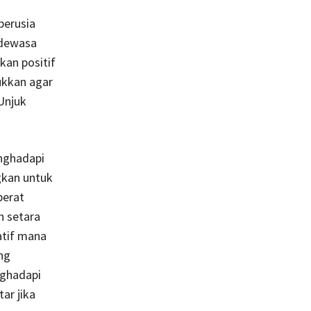
berusia
 dewasa
an positif
ukkan agar
Unjuk
enghadapi
gkan untuk
berat
h setara
atif mana
ng
nghadapi
ar jika