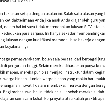
siswa PAUD dan TK.
 tak akan setuju dengan usulan ini. Salah satu alasan yang 
ah ketidakterimaan Anda jika anak Anda diajar oleh guru yan
l, dalam hal ini saya tidak merendahkan lulusan SLTA atau 
 kedudukan para sarjana. Ini hanya sekadar membandingkan
g lulusan dengan kualifikasi memadai, bisa bekerja denga
an keyakinannya.
embaga pemasyarakatan, boleh saja berasal dari berbagai jur
di di perguruan tinggi. Selain mereka diharapkan punya ke
bih mapan, mereka pun bisa menjadi instruktur dalam kegia
gi warga binaan. Jumlah warga binaan yang makin hari maki
penanganan inovatif dalam membekali mereka dengan ber
. Bagi mahasiswa, hal ini tidaklah sulit sebab mereka sudah
lajaran semacam kuliah kerja nyata atau kuliah praktik apa