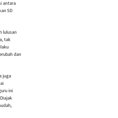
i antara
kan SD
h lulusan
, tak
ilaku
berubah dan
a juga
ai
uru ini
Diajak
mudah,