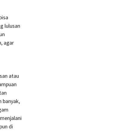
bisa
g lulusan
pun
, agar
n
usan atau
mampuan
tan
n banyak,
agam
 menjalani
pun di