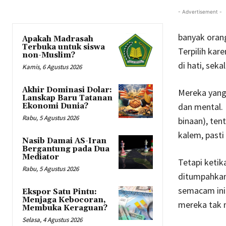
- Advertisement -
banyak orang
Apakah Madrasah
Terbuka untuk siswa
Terpilih kar
non-Muslim?
di hati, sekal
Kamis, 6 Agustus 2026
Akhir Dominasi Dolar:
Mereka yang
Lanskap Baru Tatanan
dan mental. 
Ekonomi Dunia?
Rabu, 5 Agustus 2026
binaan), ten
kalem, pasti
Nasib Damai AS-Iran
Bergantung pada Dua
Mediator
Tetapi ketik
Rabu, 5 Agustus 2026
ditumpahkan 
semacam ini
Ekspor Satu Pintu:
Menjaga Kebocoran,
mereka tak 
Membuka Keraguan?
Selasa, 4 Agustus 2026