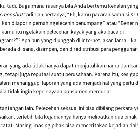
ku tadi. Bagaimana rasanya bila Anda bertemu kenalan yan
creenshot
tadi dan bertanya, “Eh, kamu pacaran sama si X?
a kan dilaporin pernah ngelecehin penumpang” atau “Bener n
kamu itu ngelakuin pelecehan kayak yang aku baca di
agram?”? Apa pun yang diunggah di internet, akan lama—kal
rada di sana, disimpan, dan diredistribusi para penggunan
ran yang ada tidak hanya dapat menjatuhkan nama dan kari
g, tetapi juga reputasi suatu perusahaan. Karena itu, kesiga
alam menanggapi laporan yang ada menjadi hal yang perlu 
bila tidak ingin kepercayaan konsumen memudar.
antangan lain. Pelecehan seksual ini bisa dibilang perkara y
saikan, terlebih bila kejadiannya hanya melibatkan dua pihak
rcatat. Masing-masing pihak bisa menceritakan kejadian dal