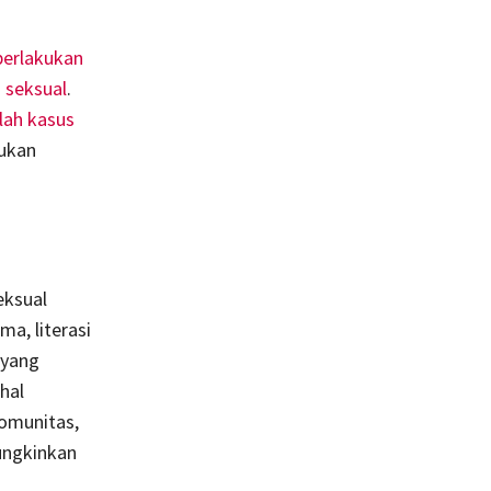
berlakukan
 seksual
.
lah kasus
kukan
eksual
a, literasi
 yang
hal
komunitas,
ungkinkan