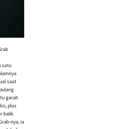
Grab
 satu
alamnya
ual saat
pulang
tu gerah
si, plus
r balik
rab-nya, ia