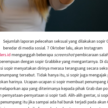
Sejumlah laporan pelecehan seksual yang dilakukan sopir 
beredar di media sosial. 7 Oktober lalu, akun Instagram
ers.id
mengunggah beberapa
screenshot
pembicaraan salah
erempuan dengan sopir Grabbike yang mengantarnya. Di d
 si sopir menyatakan dirinya merasa terangsang secara seks
umpang tersebut. Tidak hanya itu, si sopir juga mengajak 
okan harinya. Ucapan-ucapan si sopir membuat penumpang i
elaporkan apa yang diterimanya kepada pihak Grab dan poli
ernyataan-pernyataan si sopir tadi. Alih-alih gentar, si sopi
numpang itu jika sampai ada hal buruk terjadi pada akun G