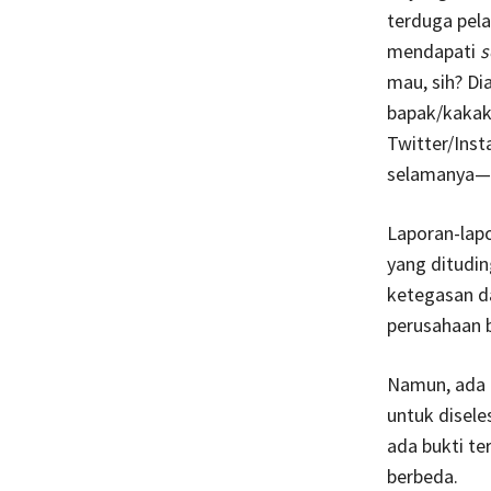
terduga pela
mendapati
s
mau, sih? Di
bapak/kakak 
Twitter/Inst
selamanya—be
Laporan-lapo
yang ditudin
ketegasan d
perusahaan 
Namun, ada t
untuk disele
ada bukti te
berbeda.