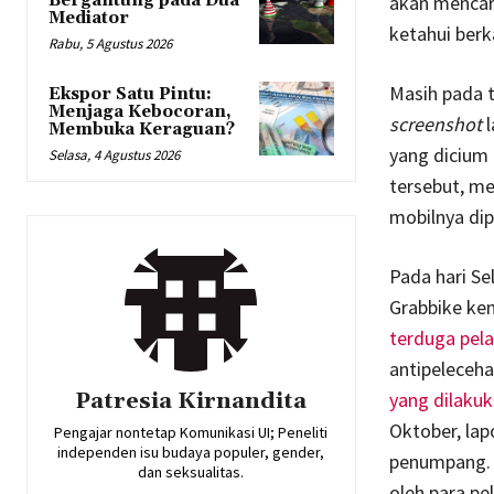
Bergantung pada Dua
akan mencar
Mediator
ketahui ber
Rabu, 5 Agustus 2026
Masih pada 
Ekspor Satu Pintu:
Menjaga Kebocoran,
screenshot
l
Membuka Keraguan?
yang dicium 
Selasa, 4 Agustus 2026
tersebut, me
mobilnya di
Pada hari Se
Grabbike ke
terduga pel
antipeleceha
Patresia Kirnandita
yang dilakuk
Oktober, lap
Pengajar nontetap Komunikasi UI; Peneliti
independen isu budaya populer, gender,
penumpang. D
dan seksualitas.
oleh para p