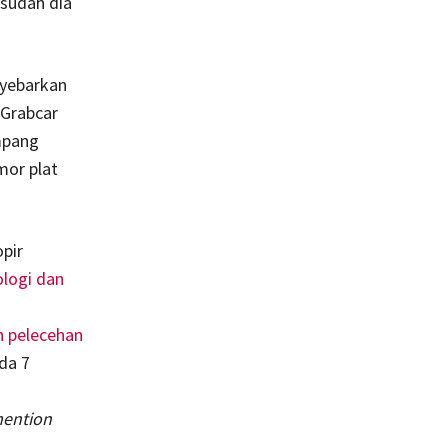
sudah dia
ebarkan
 Grabcar
umpang
mor plat
opir
ologi dan
 pelecehan
da 7
ention