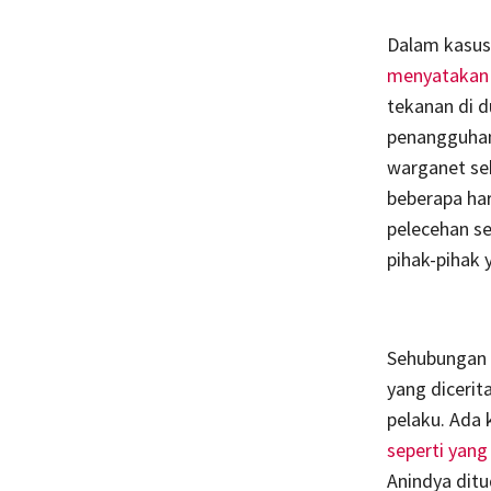
Dalam kasus
menyatakan 
tekanan di d
penangguhan 
warganet seb
beberapa har
pelecehan se
pihak-pihak y
Sehubungan 
yang dicerit
pelaku. Ada
seperti yang
Anindya dit