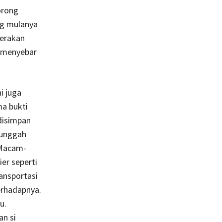
orong
ng mulanya
gerakan
 menyebar
i juga
ma bukti
disimpan
gunggah
 Macam-
er seperti
ransportasi
erhadapnya.
u.
an si