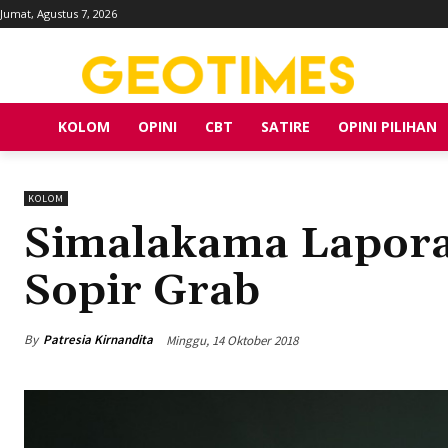
Jumat, Agustus 7, 2026
KOLOM
OPINI
CBT
SATIRE
OPINI PILIHAN
KOLOM
Simalakama Lapora
Sopir Grab
By
Patresia Kirnandita
Minggu, 14 Oktober 2018