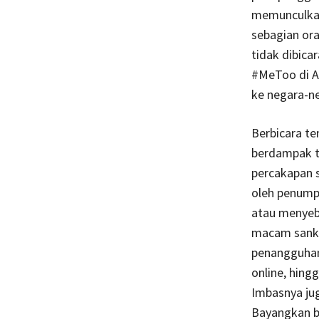
memunculkan 
sebagian or
tidak dibicar
#MeToo di A
ke negara-ne
Berbicara te
berdampak te
percakapan s
oleh penump
atau menyeb
macam sanksi
penangguhan
online, hing
Imbasnya jug
Bayangkan bi