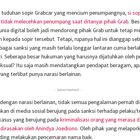
 tuduhan sopir Grabcar yang mencium penumpangnya,
si sop
tidak melecehkan penumpang saat ditanyai pihak Grab
. Be
unia digital boleh jadi mendorong pihak Grab untuk tetap 
kepada sopir tersebut. Tetapi, rupanya hal ini dianggap se
agai sanksi yang masih terlalu longgar lantaran cuma berla
i. Seberapa besar hukuman yang harusnya dijatuhkan oleh p
ksual? Itu saja masih mendatangkan pendapat beragam, apa
ang terlibat punya narasi berlainan.
- Advertisement -
dengan narasi berlainan, tidak semua pengalaman pernah d
akan di media sosial berujung pada sanksi terhadap pelaku/
 kasus yang berujung pada
kriminalisasi orang yang merasa d
 dirasakan oleh Anindya Joediono
. Oleh pihak yang melapor
uding melakukan pencemaran nama baik.