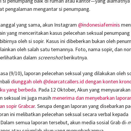
i si penumpang baik di rumah atau kantor—yang alamatnya 
kat pengalaman mengantar si penumpang.
tanggal yang sama, akun Instagram
@indonesiafeminis
meny
ain yang menceritakan kasus pelecehan seksual penumpang
bibirnya oleh si sopir. Kasus ini dibeberkan bukan oleh pen
lainkan oleh salah satu temannya. Foto, nama sopir, dan no
perlihatkan dalam
screenshot
berikutnya.
lasa (9/10), laporan pelecehan seksual yang dilakukan oleh s
mbali
diunggah oleh @dearcatcallers.id dengan konten kron
aku yang berbeda
. Pada 12 Oktober, Akun yang menyuarakan
n seksual ini juga masih
menerima dan menyebarkan laporan
an sopir Grabcar
. Serupa dengan laporan yang disebarkan pa
oran ini melibatkan pelecehan seksual secara verbal kepada
alam semua laporan tersebut, akun media sosial Grab di-
m
elapor atau sejumlah akun yang menyebarkannya.