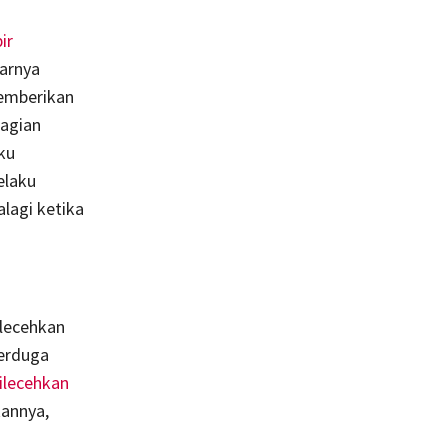
ir
sarnya
memberikan
bagian
ku
elaku
lagi ketika
ilecehkan
terduga
ilecehkan
kannya,