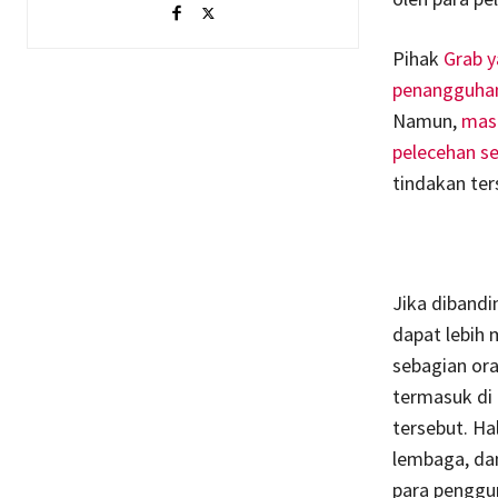
Pihak
Grab 
penangguhan 
Namun,
masi
pelecehan se
tindakan te
Jika dibandi
dapat lebih 
sebagian or
termasuk di 
tersebut. Ha
lembaga, dan
para penggu