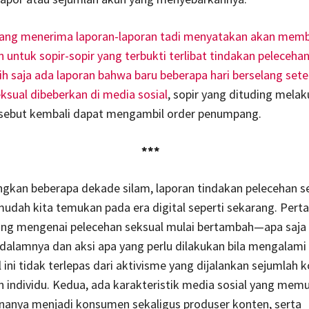
yang menerima laporan-laporan tadi menyatakan akan mem
untuk sopir-sopir yang terbukti terlibat tindakan pelecehan
h saja ada laporan bahwa baru beberapa hari berselang sete
ksual dibeberkan di media sosial
, sopir yang dituding mela
rsebut kembali dapat mengambil order penumpang.
***
ngkan beberapa dekade silam, laporan tindakan pelecehan s
mudah kita temukan pada era digital seperti sekarang. Pertam
ang mengenai pelecehan seksual mulai bertambah—apa saja
dalamnya dan aksi apa yang perlu dilakukan bila mengalami 
l ini tidak terlepas dari aktivisme yang dijalankan sejumlah 
 individu. Kedua, ada karakteristik media sosial yang mem
nanya menjadi konsumen sekaligus produser konten, serta