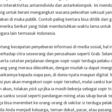
interaktivitas antarindividu dan antarkelompok. Ini mend
ang untuk berani mengangkat wacana pelecehan seksual ya
akan di muka publik. Contoh paling kentara bisa ditilik dari 
merika Serikat yang tidak membutuhkan waktu lama untuk
gara lain termasuk Indonesia.
ntang kecepatan penyebaran informasi di media sosial, hal in
rhadap citra seseorang dan perusahaan seperti Grab. Sela
erta catatan perjalanan dengan sopir-sopir terduga pelaku 
ang yang merasa dilecehkan, dengan mudah ia dapat men
arkannya kepada siapa pun, di dunia nyata maupun digital.
 pun akan mengekori sopir-sopir tersebut, mulai sanksi kari
 akun, tolakan
pick up
jika ia masih bekerja sebagai sopir t
ga sanksi sosial seperti pandangan miring atau sikap buruk t
a bisa merembet ke orang-orang di sekitar si terduga pelak
la Anda menjadi keluarga, teman dekat, pacar, atau pasang