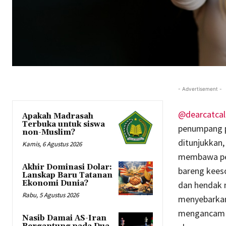
- Advertisement -
@dearcatcall
Apakah Madrasah
Terbuka untuk siswa
penumpang p
non-Muslim?
ditunjukkan,
Kamis, 6 Agustus 2026
membawa pen
Akhir Dominasi Dolar:
bareng kees
Lanskap Baru Tatanan
Ekonomi Dunia?
dan hendak m
Rabu, 5 Agustus 2026
menyebarkan p
mengancam pe
Nasib Damai AS-Iran