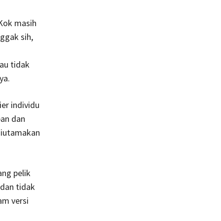
g
 Kok masih
ggak sih,
au tidak
ya.
er individu
pan dan
diutamakan
ang pelik
 dan tidak
am versi