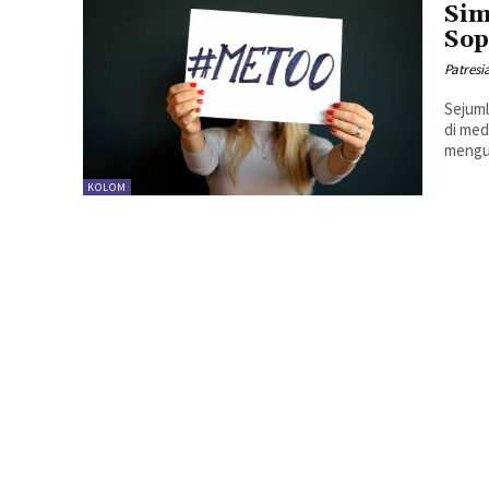
Sim
Sop
Patresi
Sejuml
di med
mengun
KOLOM