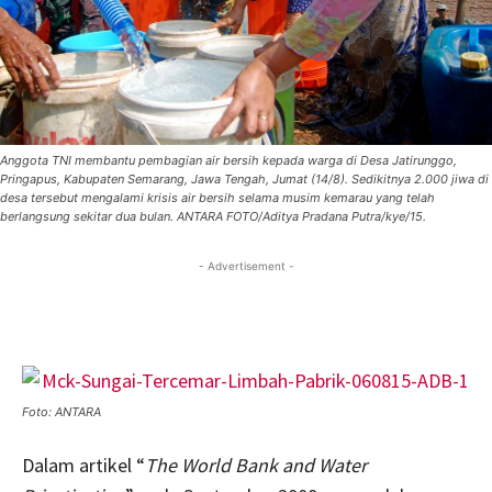
Anggota TNI membantu pembagian air bersih kepada warga di Desa Jatirunggo,
Pringapus, Kabupaten Semarang, Jawa Tengah, Jumat (14/8). Sedikitnya 2.000 jiwa di
desa tersebut mengalami krisis air bersih selama musim kemarau yang telah
berlangsung sekitar dua bulan. ANTARA FOTO/Aditya Pradana Putra/kye/15.
- Advertisement -
Foto: ANTARA
Dalam artikel “
The World Bank and Water