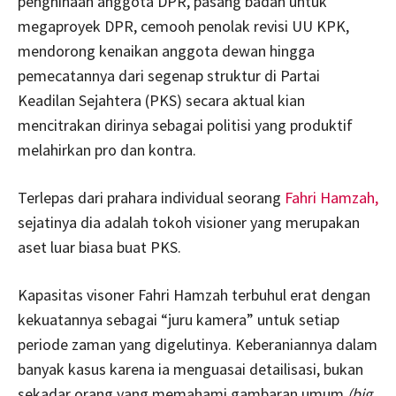
penghinaan anggota DPR, pasang badan untuk
megaproyek DPR, cemooh penolak revisi UU KPK,
mendorong kenaikan anggota dewan hingga
pemecatannya dari segenap struktur di Partai
Keadilan Sejahtera (PKS) secara aktual kian
mencitrakan dirinya sebagai politisi yang produktif
melahirkan pro dan kontra.
Terlepas dari prahara individual seorang
Fahri Hamzah,
sejatinya dia adalah tokoh visioner yang merupakan
aset luar biasa buat PKS.
Kapasitas visoner Fahri Hamzah terbuhul erat dengan
kekuatannya sebagai “juru kamera” untuk setiap
periode zaman yang digelutinya. Keberaniannya dalam
banyak kasus karena ia menguasai detailisasi, bukan
sekadar orang yang memahami gambaran umum
(big