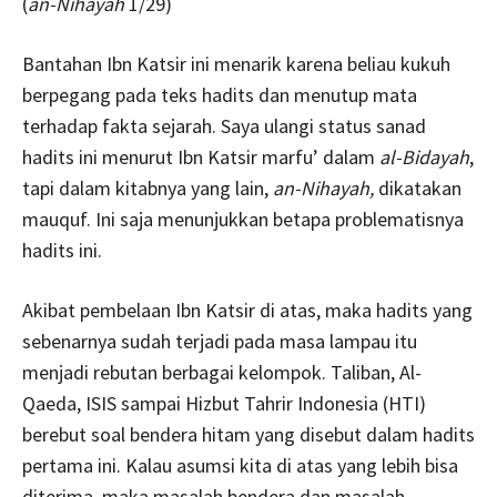
(
an-Nihayah
1/29)
Bantahan Ibn Katsir ini menarik karena beliau kukuh
berpegang pada teks hadits dan menutup mata
terhadap fakta sejarah. Saya ulangi status sanad
hadits ini menurut Ibn Katsir marfu’ dalam
al-Bidayah
,
tapi dalam kitabnya yang lain,
an-Nihayah,
dikatakan
mauquf. Ini saja menunjukkan betapa problematisnya
hadits ini.
Akibat pembelaan Ibn Katsir di atas, maka hadits yang
sebenarnya sudah terjadi pada masa lampau itu
menjadi rebutan berbagai kelompok. Taliban, Al-
Qaeda, ISIS sampai Hizbut Tahrir Indonesia (HTI)
berebut soal bendera hitam yang disebut dalam hadits
pertama ini. Kalau asumsi kita di atas yang lebih bisa
diterima, maka masalah bendera dan masalah