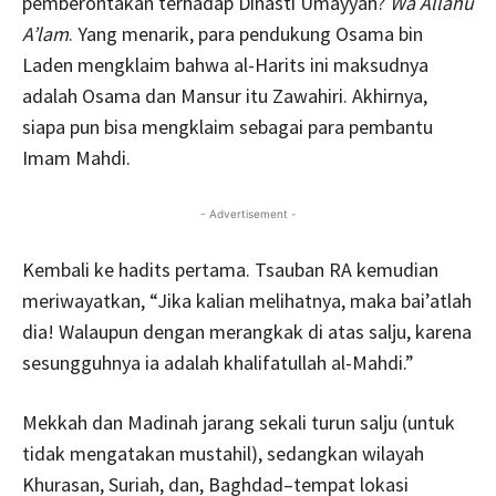
pemberontakan terhadap Dinasti Umayyah?
Wa Allahu
A’lam
. Yang menarik, para pendukung Osama bin
Laden mengklaim bahwa al-Harits ini maksudnya
adalah Osama dan Mansur itu Zawahiri. Akhirnya,
siapa pun bisa mengklaim sebagai para pembantu
Imam Mahdi.
- Advertisement -
Kembali ke hadits pertama. Tsauban RA kemudian
meriwayatkan, “Jika kalian melihatnya, maka bai’atlah
dia! Walaupun dengan merangkak di atas salju, karena
sesungguhnya ia adalah khalifatullah al-Mahdi.”
Mekkah dan Madinah jarang sekali turun salju (untuk
tidak mengatakan mustahil), sedangkan wilayah
Khurasan, Suriah, dan, Baghdad–tempat lokasi