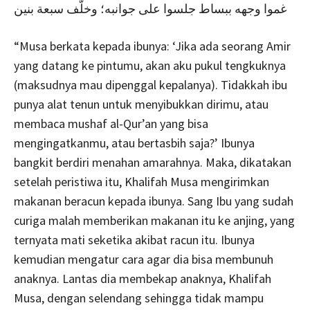
غموا وجهه ببساط جلسوا على جوانبه؛ وخلّف سبعة بنين
“Musa berkata kepada ibunya: ‘Jika ada seorang Amir
yang datang ke pintumu, akan aku pukul tengkuknya
(maksudnya mau dipenggal kepalanya). Tidakkah ibu
punya alat tenun untuk menyibukkan dirimu, atau
membaca mushaf al-Qur’an yang bisa
mengingatkanmu, atau bertasbih saja?’ Ibunya
bangkit berdiri menahan amarahnya. Maka, dikatakan
setelah peristiwa itu, Khalifah Musa mengirimkan
makanan beracun kepada ibunya. Sang Ibu yang sudah
curiga malah memberikan makanan itu ke anjing, yang
ternyata mati seketika akibat racun itu. Ibunya
kemudian mengatur cara agar dia bisa membunuh
anaknya. Lantas dia membekap anaknya, Khalifah
Musa, dengan selendang sehingga tidak mampu