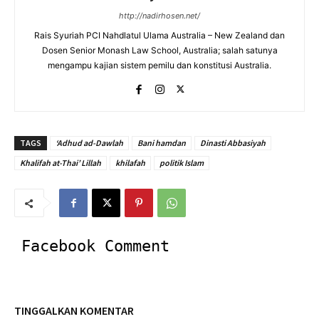
http://nadirhosen.net/
Rais Syuriah PCI Nahdlatul Ulama Australia – New Zealand dan
Dosen Senior Monash Law School, Australia; salah satunya
mengampu kajian sistem pemilu dan konstitusi Australia.
TAGS
‘Adhud ad-Dawlah
Bani hamdan
Dinasti Abbasiyah
Khalifah at-Thai’ Lillah
khilafah
politik Islam
Facebook Comment
TINGGALKAN KOMENTAR