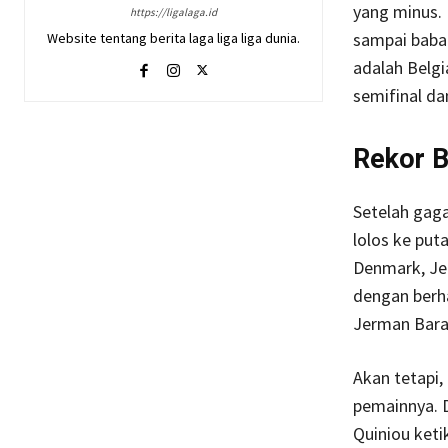
yang minus. 
https://ligalaga.id
sampai babak
Website tentang berita laga liga liga dunia.
adalah Belgi
semifinal da
Rekor B
Setelah gag
lolos ke put
Denmark, Jer
dengan berh
Jerman Barat
Akan tetapi,
pemainnya. D
Quiniou keti