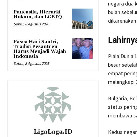
negara dua k
bulan sebel
Pancasila, Hierarki
Hukum, dan LGBTQ
dikarenakan 
Sabtu, 8 Agustus 2026
Lahirny
Pasca Hari Santri,
Tradisi Pesantren
Harus Menjadi Wajah
Piala Dunia
Indonesia
Sabtu, 8 Agustus 2026
besar setela
empat pering
melengkapi 
Bulgaria, Be
status perin
membawa sat
LigaLaga.ID
Kedua negar