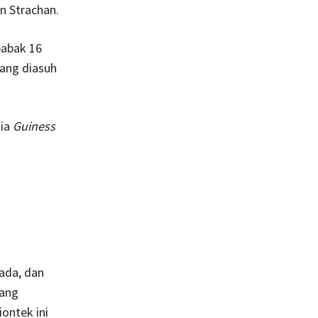
n Strachan.
babak 16
yang diasuh
nia
Guiness
ada, dan
jang
ontek ini