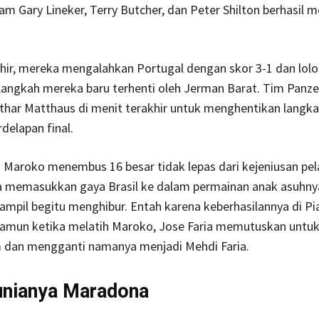
m Gary Lineker, Terry Butcher, dan Peter Shilton berhasil 
khir, mereka mengalahkan Portugal dengan skor 3-1 dan lol
Langkah mereka baru terhenti oleh Jerman Barat. Tim Panz
othar Matthaus di menit terakhir untuk menghentikan langk
rdelapan final.
 Maroko menembus 16 besar tidak lepas dari kejeniusan pel
 Ia memasukkan gaya Brasil ke dalam permainan anak asuhny
tampil begitu menghibur. Entah karena keberhasilannya di Pi
 namun ketika melatih Maroko, Jose Faria memutuskan unt
 dan mengganti namanya menjadi Mehdi Faria.
unianya Maradona