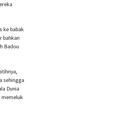
mereka
os ke babak
er bahkan
ah Badou
atihnya,
a sehingga
ala Dunia
uk memeluk