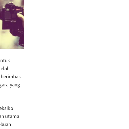
untuk
telah
g berimbas
gara yang
eksiko
san utama
sebuah