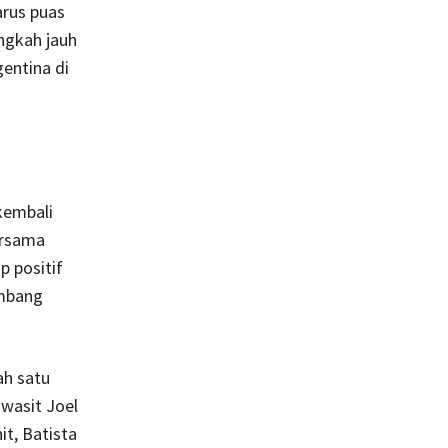
arus puas
ngkah jauh
entina di
kembali
ersama
 positif
imbang
ah satu
 wasit Joel
it, Batista