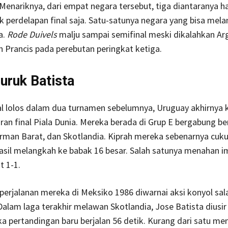
Menariknya, dari empat negara tersebut, tiga diantaranya h
 perdelapan final saja. Satu-satunya negara yang bisa mela
a.
Rode Duivels
malju sampai semifinal meski dikalahkan Arg
n Prancis pada perebutan peringkat ketiga.
uruk Batista
al lolos dalam dua turnamen sebelumnya, Uruguay akhirnya 
aran final Piala Dunia. Mereka berada di Grup E bergabung b
man Barat, dan Skotlandia. Kiprah mereka sebenarnya cukup
asil melangkah ke babak 16 besar. Salah satunya menahan 
 1-1.
 perjalanan mereka di Meksiko 1986 diwarnai aksi konyol sal
alam laga terakhir melawan Skotlandia, Jose Batista diusir
ka pertandingan baru berjalan 56 detik. Kurang dari satu men