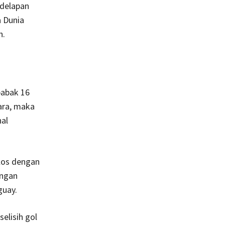
 delapan
 Dunia
h.
babak 16
ara, maka
nal
olos dengan
engan
guay.
elisih gol