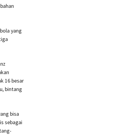
 bahan
bola yang
tiga
anz
hkan
ak 16 besar
u, bintang
yang bisa
nis sebagai
ntang-