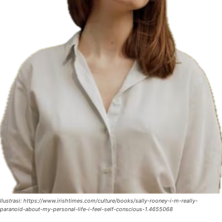
Ilustrasi: https://www.irishtimes.com/culture/books/sally-rooney-i-m-really-
paranoid-about-my-personal-life-i-feel-self-conscious-1.4655068