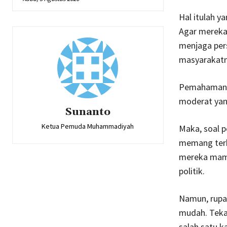
Hal itulah y
Agar mereka
menjaga pers
masyarakatny
Pemahaman s
moderat ya
Sunanto
Ketua Pemuda Muhammadiyah
Maka, soal p
memang terb
mereka mampu
politik.
Namun, rupan
mudah. Teka
salah satu k