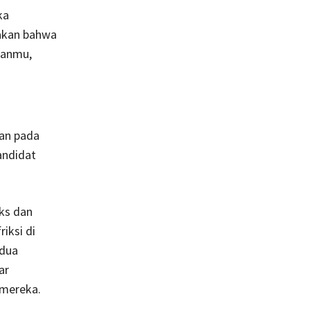
ka
sakan bahwa
hanmu,
dan pada
andidat
ks dan
iksi di
edua
ar
 mereka.