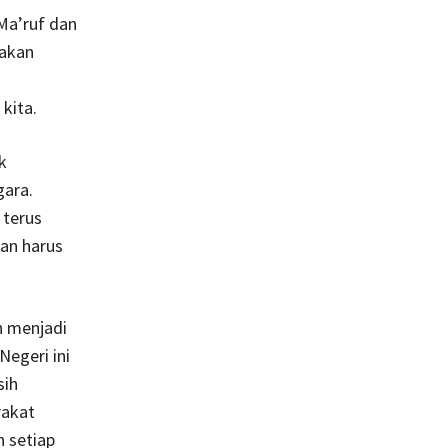
Ma’ruf dan
akan
kita.
k
ara.
 terus
dan harus
h menjadi
Negeri ini
sih
rakat
n setiap