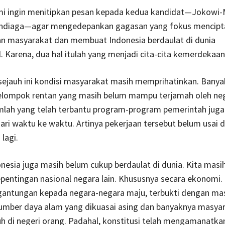
ami ingin menitipkan pesan kepada kedua kandidat—Jokowi-
ndiaga—agar mengedepankan gagasan yang fokus mencipt
an masyarakat dan membuat Indonesia berdaulat di dunia
l. Karena, dua hal itulah yang menjadi cita-cita kemerdekaan 
sejauh ini kondisi masyarakat masih memprihatinkan. Banya
lompok rentan yang masih belum mampu terjamah oleh neg
mlah yang telah terbantu program-program pemerintah juga
ri waktu ke waktu. Artinya pekerjaan tersebut belum usai 
lagi.
donesia juga masih belum cukup berdaulat di dunia. Kita masi
epentingan nasional negara lain. Khususnya secara ekonomi. 
gantungan kepada negara-negara maju, terbukti dengan ma
umber daya alam yang dikuasai asing dan banyaknya masya
h di negeri orang. Padahal, konstitusi telah mengamanatka