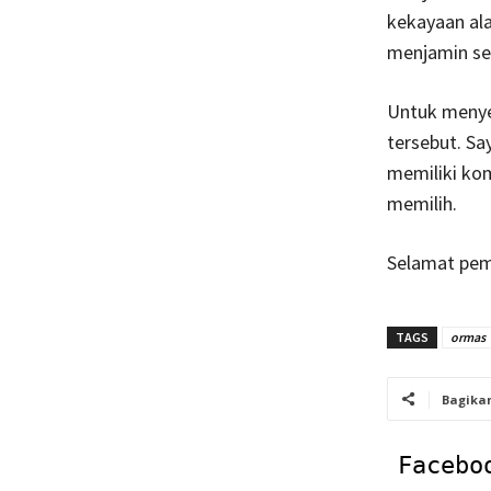
kekayaan ala
menjamin set
Untuk menye
tersebut. Sa
memiliki kom
memilih.
Selamat pemi
TAGS
ormas
Bagika
Facebo