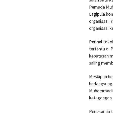
Pemuda Muham
Lagipula kon
organisasi. 
organisasi 
Perihal tok
tertentu di 
keputusan me
saling memb
Meskipun beg
berlangsung
Muhammadiya
ketegangan t
Penekanan t