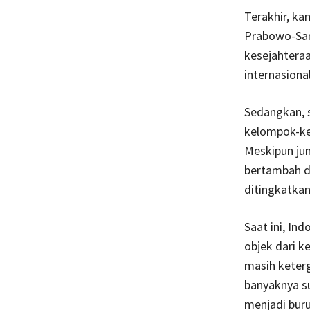
Terakhir, k
Prabowo-Sa
kesejahtera
internasiona
Sedangkan, 
kelompok-ke
Meskipun ju
bertambah da
ditingkatkan 
Saat ini, In
objek dari k
masih keter
banyaknya s
menjadi buru