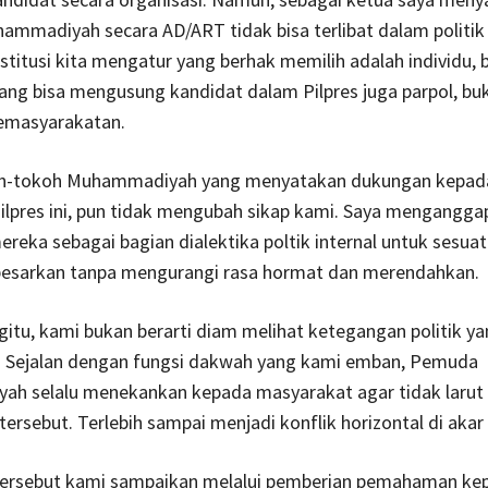
madiyah secara AD/ART tidak bisa terlibat dalam politik 
stitusi kita mengatur yang berhak memilih adalah individu, 
Yang bisa mengusung kandidat dalam Pilpres juga parpol, bu
kemasyarakatan.
oh-tokoh Muhammadiyah yang menyatakan dukungan kepad
Pilpres ini, pun tidak mengubah sikap kami. Saya mengangga
reka sebagai bagian dialektika poltik internal untuk sesua
esarkan tanpa mengurangi rasa hormat dan merendahkan.
itu, kami bukan berarti diam melihat ketegangan politik y
. Sejalan dengan fungsi dakwah yang kami emban, Pemuda
h selalu menekankan kepada masyarakat agar tidak larut
ersebut. Terlebih sampai menjadi konflik horizontal di akar
ersebut kami sampaikan melalui pemberian pemahaman ke