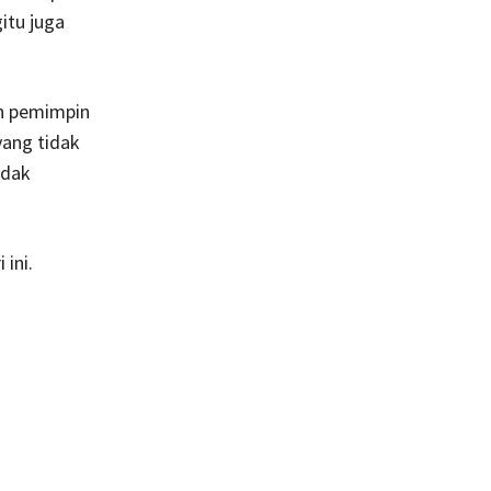
itu juga
on pemimpin
yang tidak
idak
ini.