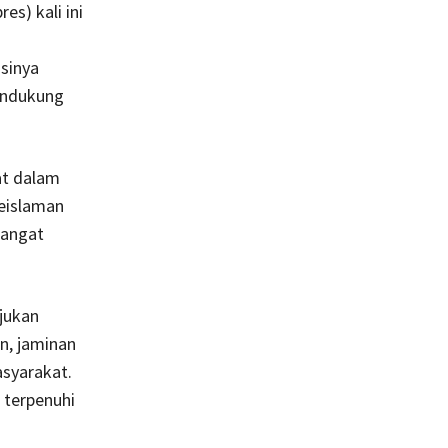
es) kali ini
sinya
endukung
at dalam
keislaman
sangat
jukan
n, jaminan
asyarakat.
 terpenuhi