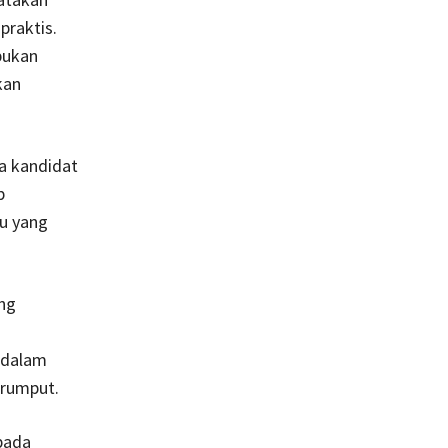
praktis.
bukan
kan
a kandidat
p
tu yang
ang
 dalam
 rumput.
pada