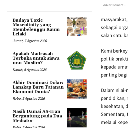
- Advertisement -
masyarakat,
Budaya Toxic
Masculinity yang
sebagai org
Membelenggu Kaum
Lelaki
salah satu k
Jumat, 7 Agustus 2026
Kami berkey
Apakah Madrasah
politik prak
Terbuka untuk siswa
non-Muslim?
kepada umat 
Kamis, 6 Agustus 2026
penting bag
Akhir Dominasi Dolar:
Lanskap Baru Tatanan
Dalam nilai
Ekonomi Dunia?
pendidikan,
Rabu, 5 Agustus 2026
kesehatan, d
Nasib Damai AS-Iran
Sementara, t
Bergantung pada Dua
Mediator
melalui kepe
Rabu, 5 Agustus 2026