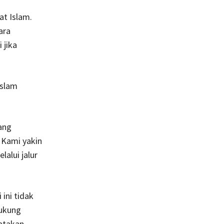
at Islam.
ara
 jika
Islam
ang
 Kami yakin
alui jalur
ini tidak
ukung
yatakan