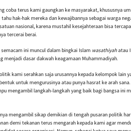
ang coba terus kami gaungkan ke masyarakat, khususnya um
 tahu hak-hak mereka dan kewajibannya sebagai warga neg
atuan nasional, karena mustahil kesejahteraan bisa tercapai
a tercerai berai.
emacam ini muncul dalam bingkai Islam
wasathiyah
atau 
ng menjadi dasar dakwah keagamaan Muhammadiyah.
olitik kami serahkan saja urusannya kepada kelompok lain y
entuk untuk mengurusinya atau punya hasrat ke arah sana.
 mengambil langkah-langkah yang baik bagi bangsa ini mel
ya mengambil sikap demikian di tengah pusaran politik hari 
nan demi tekanan terus mengarah kepada kami agar mend
andidat secara organisasi. Namun, sebagai ketua saya men