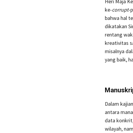
Heri Maja K
ke-
corrupt
-p
bahwa hal te
dikatakan Si
rentang wak
kreativitas s
misalnya da
yang baik, h
Manuskrip
Dalam kajian
antara mana 
data konkrit
wilayah, nam