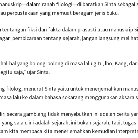
anuskrip—dalam ranah filologi—diibaratkan Sinta sebagai 
tau perpustakaan yang memuat beragam jenis buku.
tentangan fiksi dan fakta dalam prasasti atau manuskrip S
gar pembicaraan tentang sejarah, jangan langsung melihat
hal-hal yang bolong-bolong di masa lalu gitu, lho, Kang, dan
egitu saja,” ujar Sinta.
ng filolog, menurut Sinta yaitu untuk menerjemahkan manus
n masa lalu ke dalam bahasa sekarang menggunakan aksara 
diri secara gamblang tidak menyebutkan ini adalah cerita yan
 yang salah, ini adalah sejarah, ini bukan sejarah, tapi, tugas 
am kita membaca kita menerjemahkan kemudian interpreta