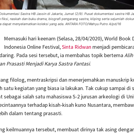
okumentasi Sastra HB Jassin di Jakarta, Jumat (2/9). Pusat dokumentasi sastra HB J
on fiksi, naskah dan buku drama, biografi pengarang sastra, kliping serta sejumlah dokum
rta dapat menyelamatkan koleksi yang ada. ANTARA FOTO/Wahyu Putro A/pd/16
Memasuki hari keenam (Selasa, 28/04/2020), World Book 
Indonesia Online Festival,
Sinta Ridwan
menjadi pembicara
 daring. Pada sesi tersebut, ia membahas topik bertema
Ali
n Prasasti Menjadi Karya Sastra Fantasi
.
rang filolog, mentraskripsi dan menerjemahkan manuskrip 
h satu kegiatan yang biasa ia lakukan. Tak cukup sampai di 
tat sebagai salah satu mahasiswa S-2 jurusan arkeologi di Uni
Kecintaannya terhadap kisah-kisah kuno Nusantara, memba
bih dalam tentang prasasti.
ng keilmuannya tersebut, membuat dirinya tak asing denga