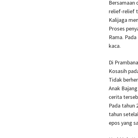
Bersamaan de
relief-relie
Kalijaga mem
Proses penya
Rama. Pada t
kaca.
Di Prambanan
Kosasih pad
Tidak berhen
Anak Bajang 
cerita terse
Pada tahun 
tahun setela
epos yang sa