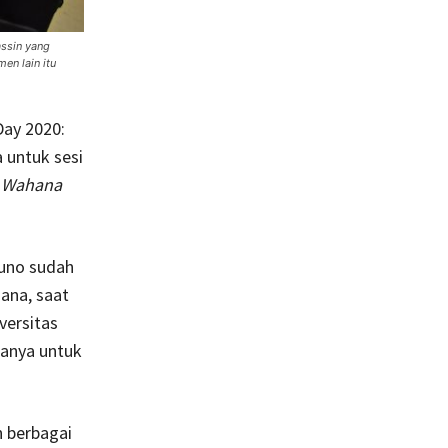
assin yang
en lain itu
Day 2020:
 untuk sesi
h Wahana
kuno sudah
sana, saat
versitas
wanya untuk
n berbagai