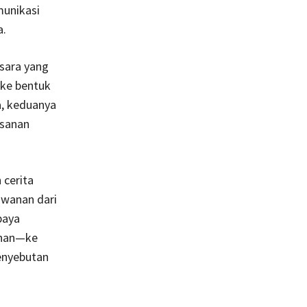
munikasi
a.
sara yang
 ke bentuk
a, keduanya
isanan
cerita
wanan dari
paya
anan—ke
enyebutan