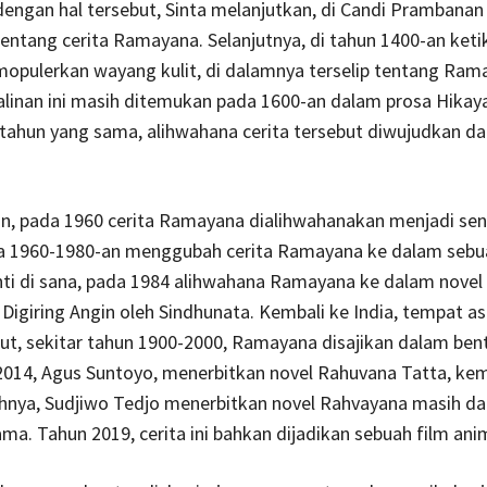
ngan hal tersebut, Sinta melanjutkan, di Candi Prambanan
f tentang cerita Ramayana. Selanjutnya, di tahun 1400-an ket
opulerkan wayang kulit, di dalamnya terselip tentang Ram
linan ini masih ditemukan pada 1600-an dalam prosa Hikaya
ahun yang sama, alihwahana cerita tersebut diwujudkan da
, pada 1960 cerita Ramayana dialihwahanakan menjadi send
a 1960-1980-an menggubah cerita Ramayana ke dalam sebu
ti di sana, pada 1984 alihwahana Ramayana ke dalam novel 
Digiring Angin oleh Sindhunata. Kembali ke India, tempat asa
but, sekitar tahun 1900-2000, Ramayana disajikan dalam bent
2014, Agus Suntoyo, menerbitkan novel Rahuvana Tatta, ke
hnya, Sudjiwo Tedjo menerbitkan novel Rahvayana masih dar
ma. Tahun 2019, cerita ini bahkan dijadikan sebuah film ani