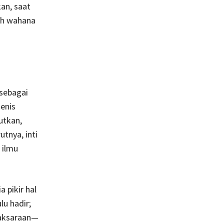
an, saat
lih wahana
sebagai
enis
utkan,
nya, inti
 ilmu
a pikir hal
lu hadir;
keaksaraan—