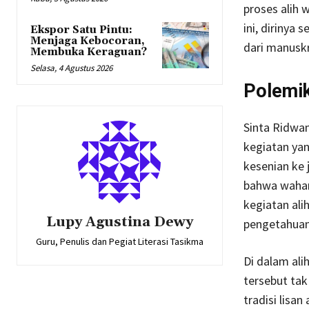
proses alih 
ini, dirinya
Ekspor Satu Pintu:
Menjaga Kebocoran,
dari manuskri
Membuka Keraguan?
Selasa, 4 Agustus 2026
Polemik
Sinta Ridwa
kegiatan yan
kesenian ke j
bahwa wahan
kegiatan ali
Lupy Agustina Dewy
pengetahuan 
Guru, Penulis dan Pegiat Literasi Tasikma
Di dalam alih
tersebut tak
tradisi lisa