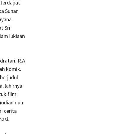
 terdapat
ika Sunan
ayana.
t Sri
lam lukisan
ratari. R.A
ah komik.
berjudul
l lahirnya
uk film.
mudian dua
i cerita
masi.