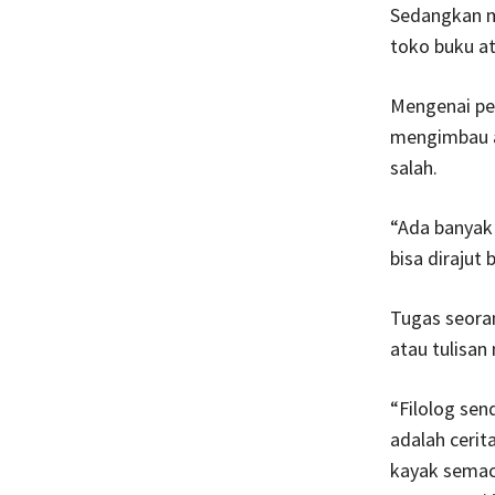
Sedangkan m
toko buku a
Mengenai per
mengimbau a
salah.
“Ada banyak 
bisa dirajut b
Tugas seora
atau tulisa
“Filolog sen
adalah cerita
kayak semac