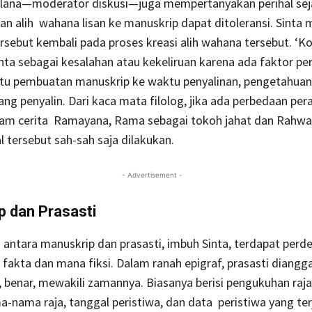
elana—moderator diskusi—juga mempertanyakan perihal se
an alih wahana lisan ke manuskrip dapat ditoleransi. Sinta
rsebut kembali pada proses kreasi alih wahana tersebut. ‘K
nta sebagai kesalahan atau kekeliruan karena ada faktor p
tu pembuatan manuskrip ke waktu penyalinan, pengetahuan
ang penyalin. Dari kaca mata filolog, jika ada perbedaan peran
lam cerita Ramayana, Rama sebagai tokoh jahat dan Rahw
al tersebut sah-sah saja dilakukan.
- Advertisement -
 dan Prasasti
 antara manuskrip dan prasasti, imbuh Sinta, terdapat perd
fakta dan mana fiksi. Dalam ranah epigraf, prasasti diangg
, benar, mewakili zamannya. Biasanya berisi pengukuhan raja
a-nama raja, tanggal peristiwa, dan data peristiwa yang ter