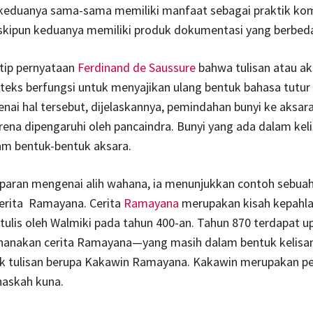
keduanya sama-sama memiliki manfaat sebagai praktik ko
kipun keduanya memiliki produk dokumentasi yang berbed
tip pernyataan
Ferdinand de Saussure
bahwa tulisan atau ak
eks berfungsi untuk menyajikan ulang bentuk bahasa tutur
enai hal tersebut, dijelaskannya, pemindahan bunyi ke aksar
rena dipengaruhi oleh pancaindra. Bunyi yang ada dalam kel
am bentuk-bentuk aksara.
aran mengenai alih wahana, ia menunjukkan contoh sebuah 
cerita Ramayana. Cerita
Ramayana
merupakan kisah kepahla
itulis oleh Walmiki pada tahun 400-an. Tahun 870 terdapat u
anakan cerita Ramayana—yang masih dalam bentuk kelis
k tulisan berupa Kakawin Ramayana. Kakawin merupakan p
naskah kuna.