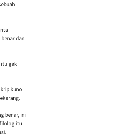
sebuah
inta
 benar dan
 itu gak
krip kuno
sekarang.
g benar, ini
filolog itu
si.