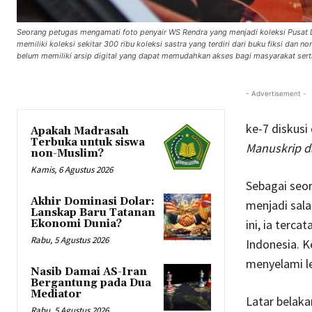
Seorang petugas mengamati foto penyair WS Rendra yang menjadi koleksi Pusat D
memiliki koleksi sekitar 300 ribu koleksi sastra yang terdiri dari buku fiksi dan n
belum memiliki arsip digital yang dapat memudahkan akses bagi masyarakat se
- Advertisement -
ke-7 diskusi
Apakah Madrasah
Terbuka untuk siswa
Manuskrip da
non-Muslim?
Kamis, 6 Agustus 2026
Sebagai seo
Akhir Dominasi Dolar:
menjadi sala
Lanskap Baru Tatanan
ini, ia terca
Ekonomi Dunia?
Rabu, 5 Agustus 2026
Indonesia. 
menyelami le
Nasib Damai AS-Iran
Bergantung pada Dua
Mediator
Latar belaka
Rabu, 5 Agustus 2026