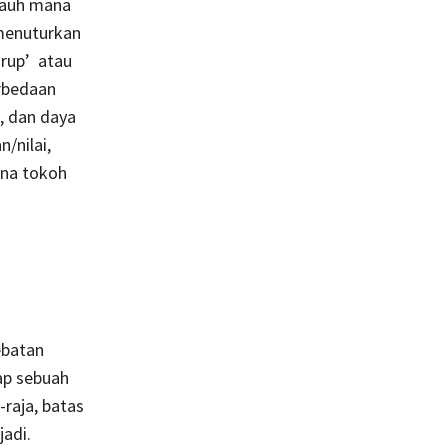
jauh mana
 menuturkan
orup’ atau
erbedaan
, dan daya
/nilai,
ana tokoh
ebatan
ap sebuah
-raja, batas
jadi.