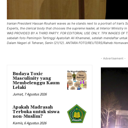
Iranian President Hassan Rouhani waves as he stands next to a portrait of Iran's S
Experts, the clerical body that chooses the supreme leader, at Interior Mini
WAS PROVIDED BY A THIRD PARTY. FOR EDITORIAL USE ONLY. TPX IMAGES OF THE D
sebelah foto Pemimpin Tertinggi Ayatollah Ali Khamenei, setelah mendaftar untuk
Dalam Negeri di Teheran, Senin (21/12). ANTARA FOTO/REUTERS/Raheb Homavan
- Advertisement -
Budaya Toxic
Masculinity yang
Membelenggu Kaum
Lelaki
Jumat, 7 Agustus 2026
Apakah Madrasah
Terbuka untuk siswa
non-Muslim?
Kamis, 6 Agustus 2026