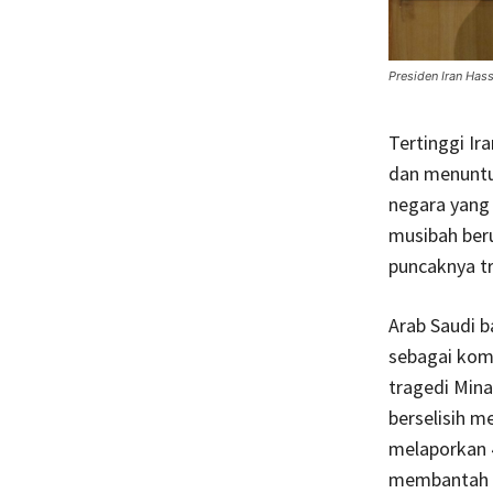
Presiden Iran Ha
Tertinggi Ir
dan menuntut
negara yang 
musibah beru
puncaknya tr
Arab Saudi b
sebagai komo
tragedi Mina
berselisih m
melaporkan 
membantah se