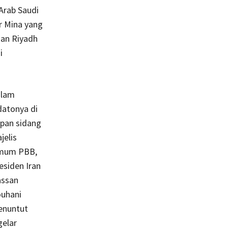
Arab Saudi
r Mina yang
an Riyadh
i
lam
datonya di
pan sidang
jelis
mum PBB,
esiden Iran
ssan
uhani
nuntut
gelar