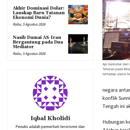
Akhir Dominasi Dolar:
Lanskap Baru Tatanan
Ekonomi Dunia?
Rabu, 5 Agustus 2026
Nasib Damai AS-Iran
Bergantung pada Dua
Mediator
Rabu, 5 Agustus 2026
Api berkobar dari
Teheran pada Ming
terhadap ulama t
negara antar
konflik Sunn
Tengah ini 
Iqbal Kholidi
Hubungan ked
Penulis adalah pemerhati terorisme dan
4 tahun tera