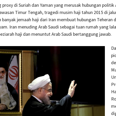
g proxy di Suriah dan Yaman yang merusak hubungan politik 
kawasan Timur Tengah, tragedi musim haji tahun 2015 di jalu
banyak jemaah haji dari Iran membuat hubungan Teheran d
am. Iran menuding Arab Saudi sebagai tuan rumah yang lala
eziarah haji dan menuntut Arab Saudi bertanggung jawab.
Da
pi
de
Ma
U
Pr
Ha
Ro
me
di