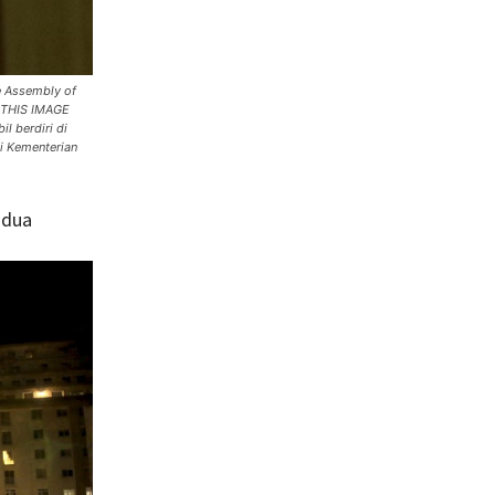
he Assembly of
- THIS IMAGE
 berdiri di
di Kementerian
 dua