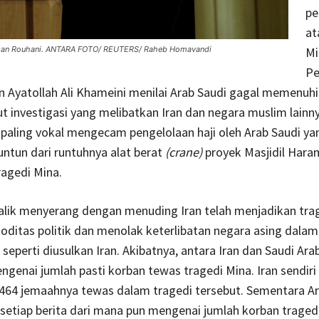
pe
at
ssan Rouhani. ANTARA FOTO/ REUTERS/ Raheb Homavandi
Mi
Pe
an Ayatollah Ali Khameini menilai Arab Saudi gagal memenuh
 investigasi yang melibatkan Iran dan negara muslim lainny
paling vokal mengecam pengelolaan haji oleh Arab Saudi ya
ntun dari runtuhnya alat berat
(crane)
proyek Masjidil Hara
agedi Mina.
alik menyerang dengan menuding Iran telah menjadikan tra
ditas politik dan menolak keterlibatan negara asing dalam 
 seperti diusulkan Iran. Akibatnya, antara Iran dan Saudi Ara
engenai jumlah pasti korban tewas tragedi Mina. Iran sendiri
464 jemaahnya tewas dalam tragedi tersebut. Sementara Ar
tiap berita dari mana pun mengenai jumlah korban tragedi