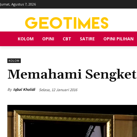
Jumat, Agustus 7, 2026
KOLOM
OPINI
CBT
SATIRE
OPINI PILIHAN
KOLOM
Memahami Sengketa
By
Iqbal Kholidi
Selasa, 12 Januari 2016