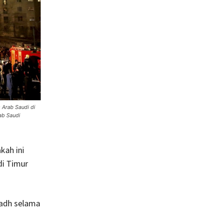
 Arab Saudi di
ab Saudi
kah ini
di Timur
yadh selama