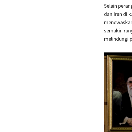
Selain peran
dan Iran di 
menewaskan 
semakin runy
melindungi p