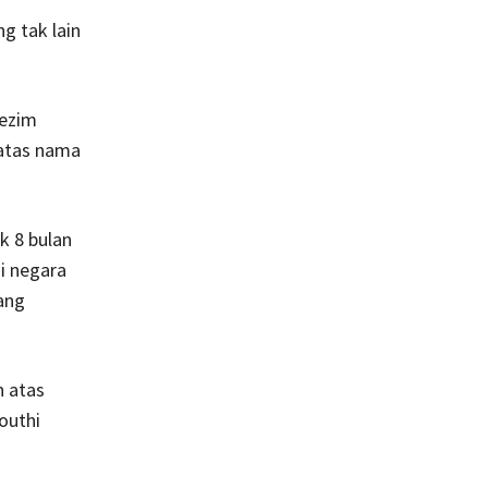
g tak lain
rezim
 atas nama
k 8 bulan
i negara
ang
n atas
outhi