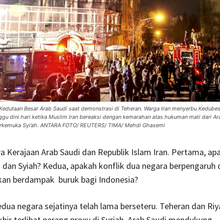
 Kedutaan Besar Arab Saudi saat demonstrasi di Teheran. Warga Iran menyerbu Kedubes
gu dini hari ketika Muslim Iran bereaksi dengan kemarahan atas hukuman mati dari Ar
erkemuka Syi’ah. ANTARA FOTO/ REUTERS/ TIMA/ Mehdi Ghasemi
a Kerajaan Arab Saudi dan Republik Islam Iran. Pertama, apa
i dan Syiah? Kedua, apakah konflik dua negara berpengaruh 
akan berdampak buruk bagi Indonesia?
ua negara sejatinya telah lama berseteru. Teheran dan Ri
khir terlibat perang proxy di Suriah. Arab Saudi mendukung