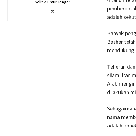
politik Timur Tengah
pemberontak 
adalah sekut
Banyak penga
Bashar telah
mendukung p
Teheran dan 
silam. Iran 
Arab mengin
dilakukan mi
Sebagaimana 
nama membel
adalah bonek