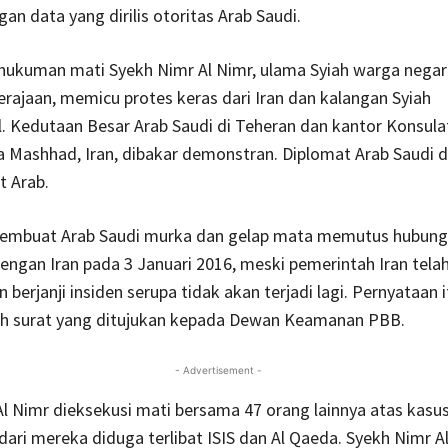
an data yang dirilis otoritas Arab Saudi.
 hukuman mati Syekh Nimr Al Nimr, ulama Syiah warga negar
erajaan, memicu protes keras dari Iran dan kalangan Syiah
l. Kedutaan Besar Arab Saudi di Teheran dan kantor Konsula
a Mashhad, Iran, dibakar demonstran. Diplomat Arab Saudi d
t Arab.
 membuat Arab Saudi murka dan gelap mata memutus hubun
engan Iran pada 3 Januari 2016, meski pemerintah Iran tel
 berjanji insiden serupa tidak akan terjadi lagi. Pernyataan 
h surat yang ditujukan kepada Dewan Keamanan PBB.
- Advertisement -
l Nimr dieksekusi mati bersama 47 orang lainnya atas kasus
ari mereka diduga terlibat ISIS dan Al Qaeda. Syekh Nimr A