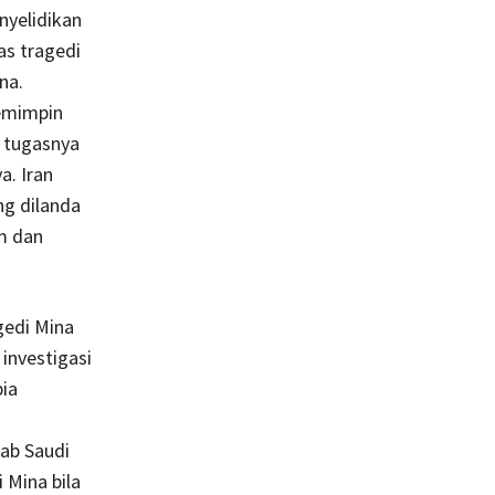
nyelidikan
as tragedi
na.
mimpin
i tugasnya
a. Iran
ng dilanda
m dan
gedi Mina
investigasi
bia
ab Saudi
 Mina bila