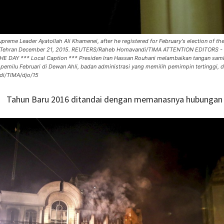
upreme Leader Ayatollah Ali Khamenei, after he registered for February's election of t
stry in Tehran December 21, 2015. REUTERS/Raheb Homavandi/TIMA ATTENTION EDITORS 
AY *** Local Caption *** Presiden Iran Hassan Rouhani melambaikan tangan sambil
 pemilu Februari di Dewan Ahli, badan administrasi yang memilih pemimpin tertinggi, 
di/TIMA/djo/15
Tahun Baru 2016 ditandai dengan memanasnya hubungan