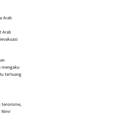
a Arab
t Arab
ievakuasi
gan
ah mengaku
itu tertuang
 terorisme,
l Nimr