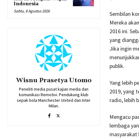
Indonesia
Sabtu, 8 Agustus 2026
Sembilan kom
Mereka akan
2016 ini. S
yang diangga
Jika ingin m
menunjukkan
publik.
Wisnu Prasetya Utomo
Yang lebih p
Peneliti media pusat kajian media dan
2019, yang t
komunikasi Remotivi. Pendukung klub
radio, lebih b
sepak bola Manchester United dan Inter
Milan.
Mengacu pad
lembaga yan
masyarakat b