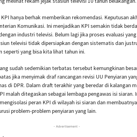
g melihat rekam jejak stasiun televisi 10 tahun belakangan.
 KPI hanya berhak memberikan rekomendasi. Keputusan akh
terian Komunikasi. Ini menjadikan KPI semakin tidak berd
engan industri televisi. Belum lagi jika proses evaluasi yang
siun televisi tidak dipersiapkan dengan sistematis dan justr
eperti yang bisa kita lihat tahun ini.
ng sudah sedemikian terbatas tersebut kemungkinan besar
atas jika menyimak draf rancangan revisi UU Penyiaran yang
as di DPR. Dalam draft terakhir yang beredar di kalangan 
 KPI malah ditegaskan sebagai lembaga pengawas isi siaran. 
mengisolasi peran KPI di wilayah isi siaran dan membuatnya
usi problem-problem penyiaran yang lain.
- Advertisement -