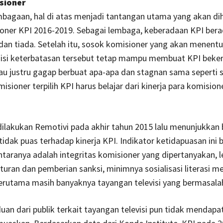
sioner
bagaan, hal di atas menjadi tantangan utama yang akan di
oner KPI 2016-2019. Sebagai lembaga, keberadaan KPI bera
dan tiada. Setelah itu, sosok komisioner yang akan menent
isi keterbatasan tersebut tetap mampu membuat KPI beker
tau justru gagap berbuat apa-apa dan stagnan sama seperti sa
isioner terpilih KPI harus belajar dari kinerja para komision
dilakukan Remotivi pada akhir tahun 2015 lalu menunjukka
idak puas terhadap kinerja KPI. Indikator ketidapuasan in
taranya adalah integritas komisioner yang dipertanyakan,
uran dan pemberian sanksi, minimnya sosialisasi literasi m
terutama masih banyaknya tayangan televisi yang bermasala
uan dari publik terkait tayangan televisi pun tidak mendapa