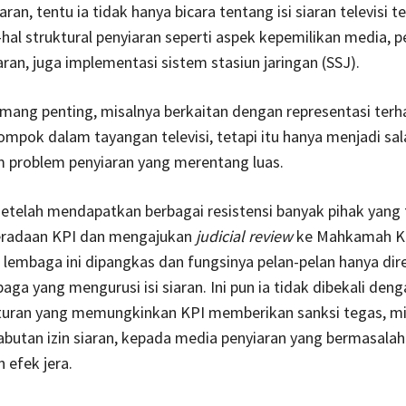
ran, tentu ia tidak hanya bicara tentang isi siaran televisi t
-hal struktural penyiaran seperti aspek kepemilikan media, p
ran, juga implementasi sistem stasiun jaringan (SSJ).
emang penting, misalnya berkaitan dengan representasi ter
ompok dalam tayangan televisi, tetapi itu hanya menjadi sal
m problem penyiaran yang merentang luas.
etelah mendapatkan berbagai resistensi banyak pihak yang 
radaan KPI dan mengajukan
judicial review
ke Mahkamah Ko
embaga ini dipangkas dan fungsinya pelan-pelan hanya dir
aga yang mengurusi isi siaran. Ini pun ia tidak dibekali deng
turan yang memungkinkan KPI memberikan sanksi tegas, mi
abutan izin siaran, kepada media penyiaran yang bermasala
 efek jera.