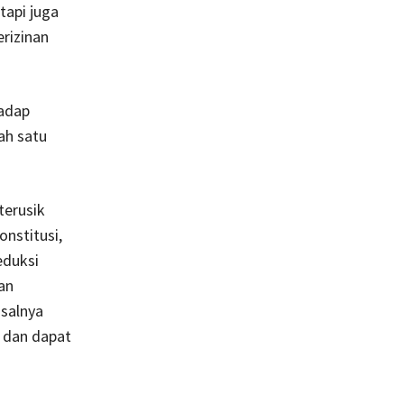
etapi juga
erizinan
hadap
ah satu
terusik
nstitusi,
eduksi
an
salnya
h dan dapat