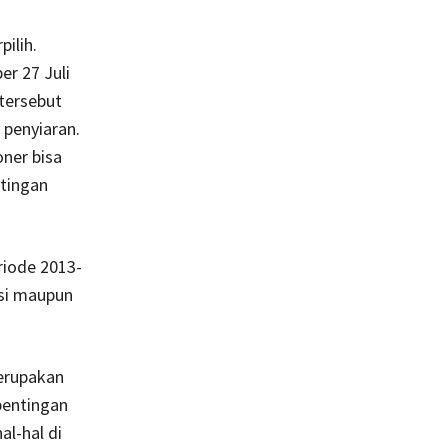
ilih.
r 27 Juli
tersebut
 penyiaran.
ner bisa
tingan
riode 2013-
isi maupun
erupakan
pentingan
al-hal di