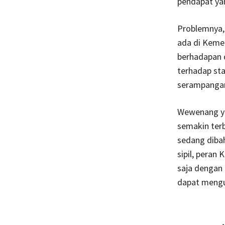
pendapat yan
Problemnya,
ada di Kemen
berhadapan d
terhadap sta
serampangan s
Wewenang ya
semakin terb
sedang dibah
sipil, peran
saja dengan 
dapat mengur