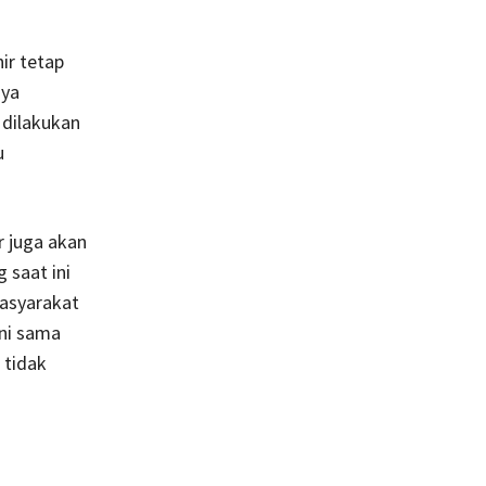
ir tetap
aya
 dilakukan
u
 juga akan
 saat ini
masyarakat
Ini sama
 tidak