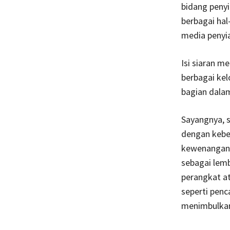
bidang penyia
berbagai hal
media penyia
Isi siaran m
berbagai kel
bagian dala
Sayangnya, s
dengan kebe
kewenangan l
sebagai lemb
perangkat a
seperti penc
menimbulkan