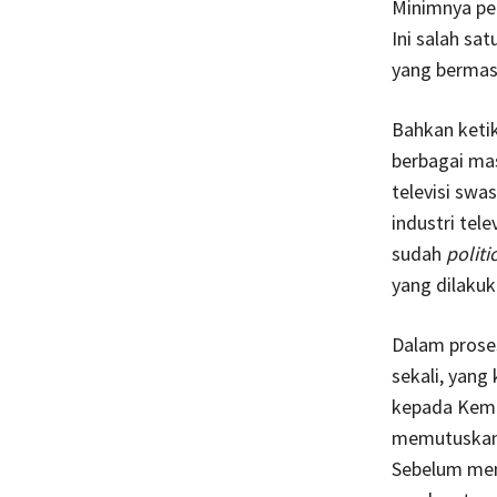
Minimnya pe
Ini salah sa
yang bermasa
Bahkan ketik
berbagai mas
televisi swa
industri tele
sudah
politi
yang dilakuk
Dalam proses
sekali, yang
kepada Keme
memutuskan a
Sebelum mem