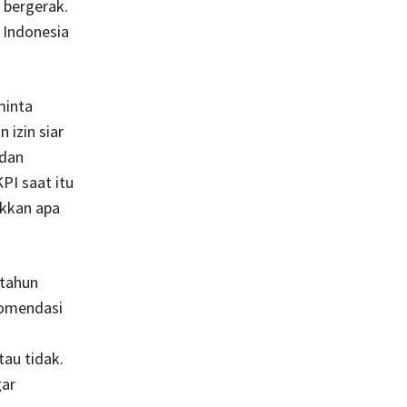
 bergerak.
 Indonesia
minta
 izin siar
 dan
KPI saat itu
ukkan apa
 tahun
komendasi
tau tidak.
gar