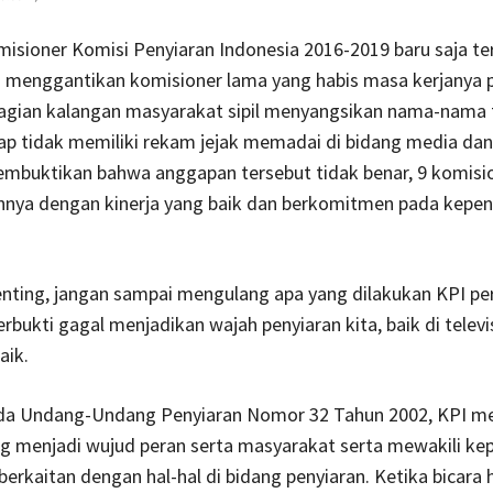
isioner Komisi Penyiaran Indonesia 2016-2019 baru saja terp
 menggantikan komisioner lama yang habis masa kerjanya pe
ebagian kalangan masyarakat sipil menyangsikan nama-nama 
p tidak memiliki rekam jejak memadai di bidang media dan
embuktikan bahwa anggapan tersebut tidak benar, 9 komisio
nya dengan kinerja yang baik dan berkomitmen pada kepen
enting, jangan sampai mengulang apa yang dilakukan KPI pe
erbukti gagal menjadikan wajah penyiaran kita, baik di telev
aik.
a Undang-Undang Penyiaran Nomor 32 Tahun 2002, KPI m
g menjadi wujud peran serta masyarakat serta mewakili ke
erkaitan dengan hal-hal di bidang penyiaran. Ketika bicara h