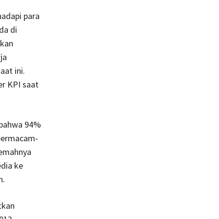
hadapi para
da di
ukan
ja
at ini.
er KPI saat
n bahwa 94%
i bermacam-
 lemahnya
edia ke
h.
tkan