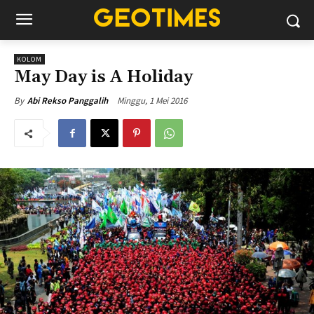
KOLOM
May Day is A Holiday
Minggu, 1 Mei 2016
By
Abi Rekso Panggalih