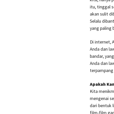
itu, tinggal
akan sulit d
Selalu diban
yang paling 
Di internet, 
Anda dan la
bandar, yan
Anda dan law
terpampang b
Apakah Ka
Kita menikma
mengenai sek
dari bentuk 
film-film ga