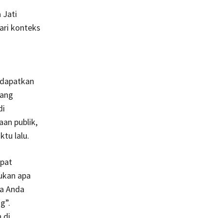
 Jati
ari konteks
ndapatkan
yang
di
an publik,
tu lalu.
apat
ukan apa
ka Anda
g”.
 di