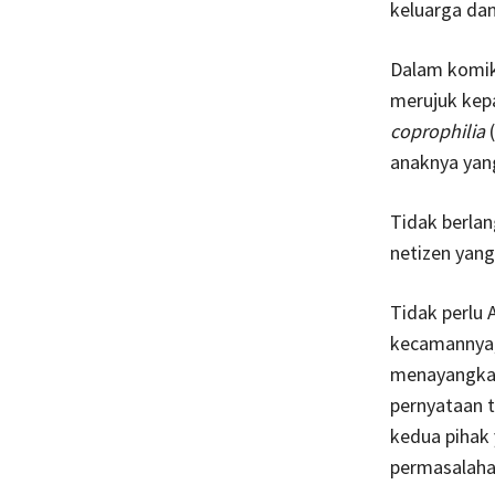
keluarga dan
Dalam komik
merujuk kep
coprophilia
(
anaknya yang
Tidak berla
netizen yan
Tidak perlu 
kecamannya,
menayangkan
pernyataan 
kedua pihak
permasalahan