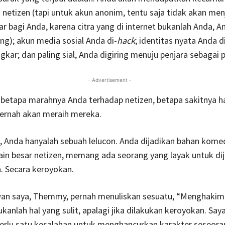
h netizen (tapi untuk akun anonim, tentu saja tidak akan men
r bagi Anda, karena citra yang di internet bukanlah Anda, A
g); akun media sosial Anda di-
hack
; identitas nyata Anda d
gkar; dan paling sial, Anda digiring menuju penjara sebagai 
- Advertisement -
 betapa marahnya Anda terhadap netizen, betapa sakitnya ha
pernah akan meraih mereka.
 Anda hanyalah sebuah lelucon. Anda dijadikan bahan komed
in besar netizen, memang ada seorang yang layak untuk di
a. Secara keroyokan.
an saya, Themmy, pernah menuliskan sesuatu, “Menghakimi
kanlah hal yang sulit, apalagi jika dilakukan keroyokan. Say
perlu satu kesalahan untuk menghancurkan karakter seseora