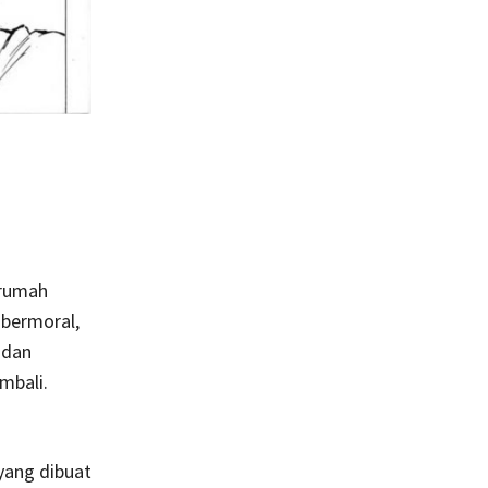
 rumah
 bermoral,
, dan
mbali.
yang dibuat