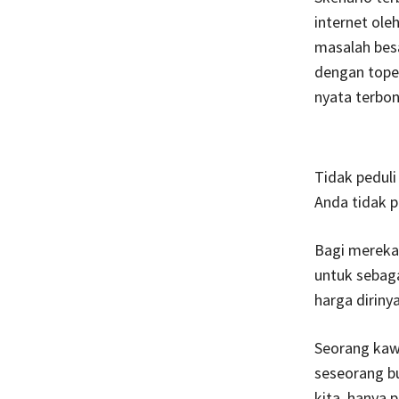
internet ole
masalah besa
dengan topen
nyata terbon
Tidak peduli
Anda tidak 
Bagi mereka,
untuk sebaga
harga diriny
Seorang kaw
seseorang bu
kita, hanya 