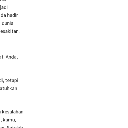
jadi
nda hadir
i dunia
pesakitan.
ti Anda,
i, tetapi
jatuhkan
 kesalahan
a, kamu,
ng. Setelah