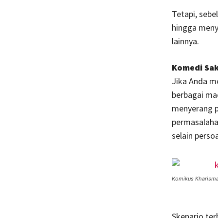
Tetapi, sebe
hingga menyu
lainnya.
Komedi Saki
Jika Anda m
berbagai ma
menyerang pe
permasalahan
selain perso
Komikus Kharisma
Skenario ter