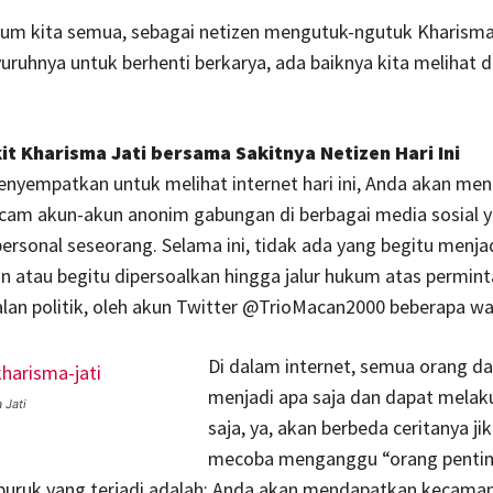
lum kita semua, sebagai netizen mengutuk-ngutuk Kharisma
ruhnya untuk berhenti berkarya, ada baiknya kita melihat d
t Kharisma Jati bersama Sakitnya Netizen Hari Ini
enyempatkan untuk melihat internet hari ini, Anda akan me
cam akun-akun anonim gabungan di berbagai media sosial 
rsonal seseorang. Selama ini, tidak ada yang begitu menja
 atau begitu dipersoalkan hingga jalur hukum atas perminta
alan politik, oleh akun Twitter @TrioMacan2000 beberapa wak
Di dalam internet, semua orang d
menjadi apa saja dan dapat melak
 Jati
saja, ya, akan berbeda ceritanya ji
mecoba menganggu “orang pentin
buruk yang terjadi adalah: Anda akan mendapatkan kecaman