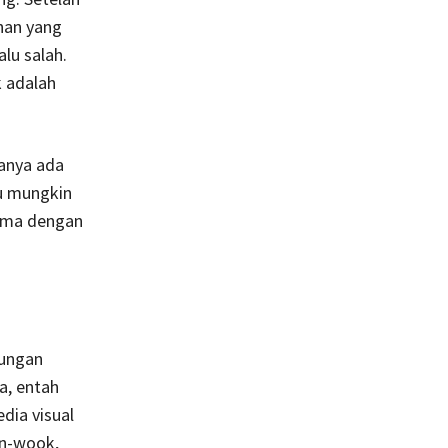
uhan yang
lu salah.
k adalah
hanya ada
u mungkin
sama dengan
bungan
a, entah
edia visual
an-wook,