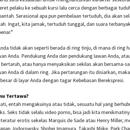
 seret pelaku ke sebuah kursi lalu cerca dengan berbagai tud
ibantah. Serasional apa pun pembelaan tertuduh, dia akan sela
tah. Ingat, kita jamak, tertuduh tunggal, dan suara terbanya
benar.”
Anda tidak akan seperti berada di ring tinju, di mana di ring 
wan Anda. Pendukung Anda dan pendukung lawan Anda, ata
g bertaruh, atau hanya menyaksikan sekilas akan bersama-
an Anda di dalam ring. Jika pertarungan itu disiarkan, maka
esar di layar Anda dengan tagar Kebebasan Berekspresi.
mu Tertawa?
ti, entah mengakuinya atau tidak, sesuatu hal yang berhu
s. Seks tidak selalu video porno, bisa jadi kita menikmatiny
literatur erotis sekelas Marquis de Sade atau Henry Miller, m
rapan Jodorowsky, Shohei Imamura, Takashi Miike, Park Ch