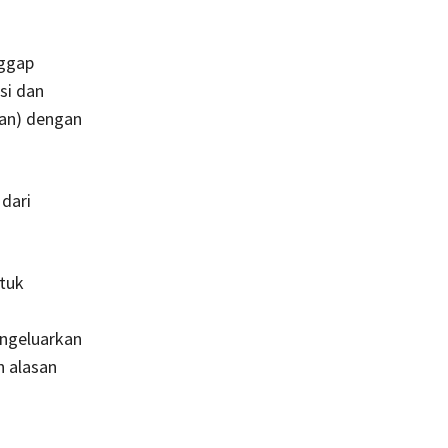
nggap
si dan
ran) dengan
dari
ntuk
ngeluarkan
n alasan
n