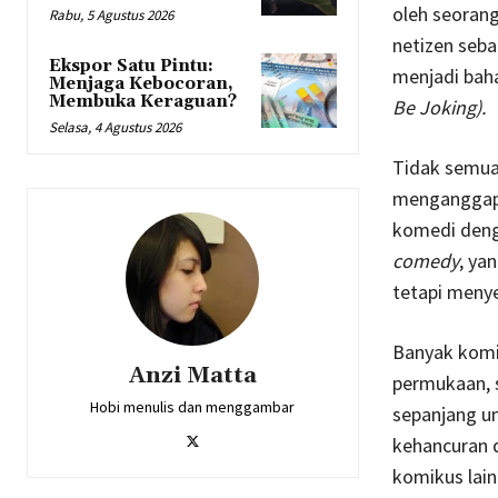
oleh seorang
Rabu, 5 Agustus 2026
netizen seba
Ekspor Satu Pintu:
menjadi baha
Menjaga Kebocoran,
Membuka Keraguan?
Be Joking).
Selasa, 4 Agustus 2026
Tidak semua
menganggap
komedi deng
comedy
, ya
tetapi meny
Banyak komi
Anzi Matta
permukaan, 
Hobi menulis dan menggambar
sepanjang u
kehancuran 
komikus lain