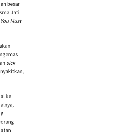
ian besar
isma Jati
 You Must
 akan
engemas
kan
sick
enyakitkan,
al ke
alnya,
ng
eorang
gatan