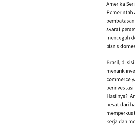
Amerika Seri
Pemerintah A
pembatasan 
syarat perse
mencegah do
bisnis domes
Brasil, di s
menarik inv
commerce ya
berinvestasi
Hasilnya? Am
pesat dari h
memperkuat i
kerja dan me