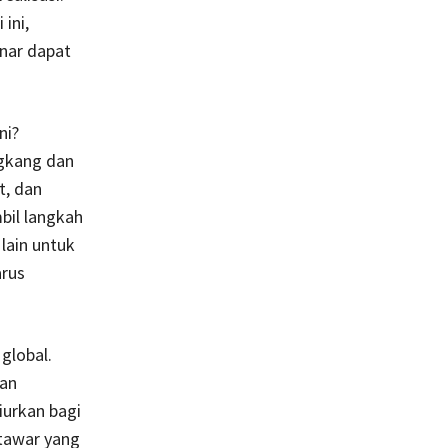
ini,
nar dapat
ni?
ngkang dan
t, dan
bil langkah
lain untuk
arus
 global.
dan
iurkan bagi
 tawar yang