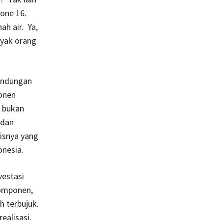
hone 16.
h air. Ya,
nyak orang
andungan
onen
i bukan
 dan
nisnya yang
onesia.
vestasi
komponen,
h terbujuk.
ealisasi.