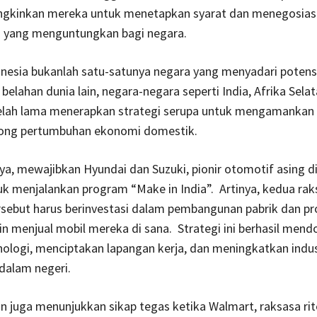
gkinkan mereka untuk menetapkan syarat dan menegosias
 yang menguntungkan bagi negara.
nesia bukanlah satu-satunya negara yang menyadari potens
 belahan dunia lain, negara-negara seperti India, Afrika Sela
telah lama menerapkan strategi serupa untuk mengamankan 
ong pertumbuhan ekonomi domestik.
nya, mewajibkan Hyundai dan Suzuki, pionir otomotif asing d
k menjalankan program “Make in India”. Artinya, kedua rak
sebut harus berinvestasi dalam pembangunan pabrik dan pr
ngin menjual mobil mereka di sana. Strategi ini berhasil men
nologi, menciptakan lapangan kerja, dan meningkatkan indus
dalam negeri.
an juga menunjukkan sikap tegas ketika Walmart, raksasa rite