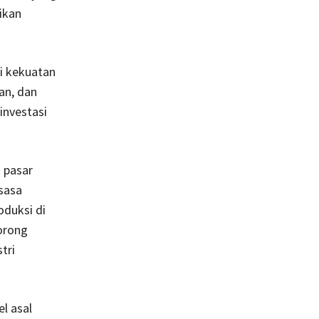
ikan
i kekuatan
tan, dan
investasi
i pasar
sasa
oduksi di
dorong
tri
l asal