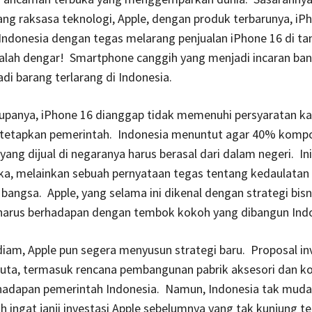
ang raksasa teknologi, Apple, dengan produk terbarunya, iP
ndonesia dengan tegas melarang penjualan iPhone 16 di tana
salah dengar! Smartphone canggih yang menjadi incaran ba
adi barang terlarang di Indonesia.
Rupanya, iPhone 16 dianggap tidak memenuhi persyaratan k
ditetapkan pemerintah. Indonesia menuntut agar 40% komp
ang dijual di negaranya harus berasal dari dalam negeri. In
ka, melainkan sebuah pernyataan tegas tentang kedaulatan
bangsa. Apple, yang selama ini dikenal dengan strategi bis
i harus berhadapan dengan tembok kokoh yang dibangun Ind
diam, Apple pun segera menyusun strategi baru. Proposal in
 juta, termasuk rencana pembangunan pabrik aksesori dan 
 hadapan pemerintah Indonesia. Namun, Indonesia tak muda
 ingat janji investasi Apple sebelumnya yang tak kunjung ter