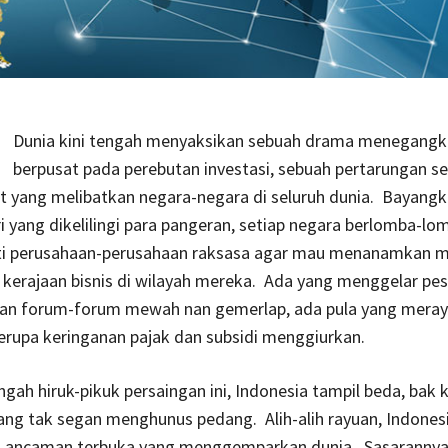
Dunia kini tengah menyaksikan sebuah drama menegangk
berpusat pada perebutan investasi, sebuah pertarungan s
 yang melibatkan negara-negara di seluruh dunia. Bayangk
i yang dikelilingi para pangeran, setiap negara berlomba-lo
i perusahaan-perusahaan raksasa agar mau menanamkan m
erajaan bisnis di wilayah mereka. Ada yang menggelar pes
n forum-forum mewah nan gemerlap, ada pula yang mera
berupa keringanan pajak dan subsidi menggiurkan.
gah hiruk-pikuk persaingan ini, Indonesia tampil beda, bak k
ng tak segan menghunus pedang. Alih-alih rayuan, Indonesi
 ancaman terbuka yang menggemparkan dunia. Sasarannya?