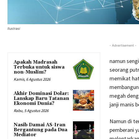
Ilustrasi
- Advertisement -
namun sengit
Apakah Madrasah
Terbuka untuk siswa
seorang putr
non-Muslim?
memikat hat
Kamis, 6 Agustus 2026
membangun k
Akhir Dominasi Dolar:
megah denga
Lanskap Baru Tatanan
Ekonomi Dunia?
janji manis 
Rabu, 5 Agustus 2026
Namun di ten
Nasib Damai AS-Iran
pemberani ya
Bergantung pada Dua
Mediator
melontarkan