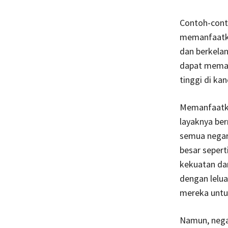
Contoh-conto
memanfaatka
dan berkelan
dapat memak
tinggi di kan
Memanfaatka
layaknya ber
semua negar
besar seperti
kekuatan da
dengan lelu
mereka untu
Namun, negar