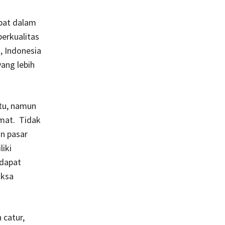
epat dalam
erkualitas
, Indonesia
ang lebih
tu, namun
rmat. Tidak
n pasar
liki
 dapat
aksa
 catur,