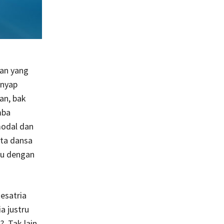
an yang
enyap
an, bak
mba
odal dan
ta dansa
yu dengan
esatria
a justru
 Tak lain