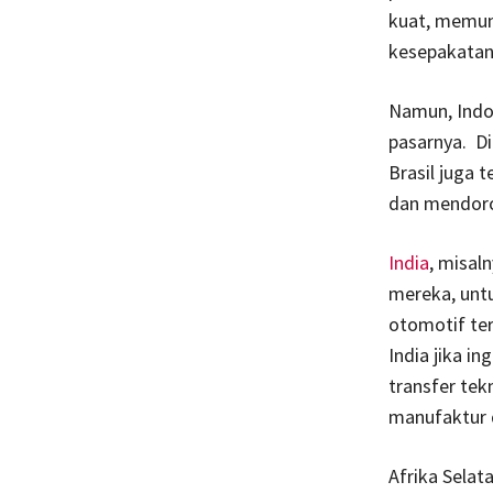
kuat, memun
kesepakatan
Namun, Indo
pasarnya. Di
Brasil juga 
dan mendor
India
, misal
mereka, untu
otomotif ter
India jika i
transfer tek
manufaktur 
Afrika Selat