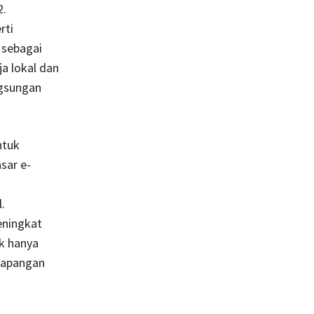
2.
rti
 sebagai
ja lokal dan
gsungan
ntuk
sar e-
l.
meningkat
ak hanya
 lapangan