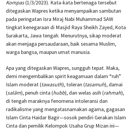
Kompas
(1/3/2023). Kata-kata bertenaga tersebut
ditegaskan Wapres ketika menyampaikan sambutan
pada peringatan Isra Miraj Nabi Muhammad SAW
tingkat kenegaraan di Masjid Raya Sheikh Zayed, Kota
Surakarta, Jawa tengah. Menurutnya, sikap moderat
akan menjaga persaudaraan, baik sesama Muslim,
warga bangsa, maupun umat manusia.
Apa yang ditegaskan Wapres, sungguh tepat. Maka,
demi mengembalikan spirit keagamaan dalam “ruh”
Islam moderat (
tawasuth
), toleran (
tasamuh
), damai
(
salām
), penuh cinta (
hubb
), dan welas asih (
rahmah
),
di tengah maraknya fenomena intoleransi dan
radikalisme yang mengatasnamakan agama, gagasan
Islam Cinta Haidar Bagir—sosok pendiri Gerakan Islam
Cinta dan pemilik Kelompok Usaha Grup Mizan ini—