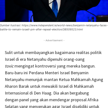
Sumber ilustrasi: https://www.independent.ie/world-news/benjamin-netanyahu-faces-
battle-to-remain-israeli-pm-after-repeat-election/38509523.html
- Advertisement -
Sulit untuk membayangkan bagaimana realitas politik
Israel di era Netanyahu dipenuhi orang-oang
toxic
mengingat kontroversi yang mereka bangun.
Baru-baru ini Perdana Menteri Israel Benyamin
Netanyahu menunjuk mantan Ketua Mahkamah Agung
Aharon Barak untuk mewakili Israel di Mahkamah
Internasional di Den Haag. Dia akan bergabung
dengan panel yang akan mendengar proposal Afrika
Selatan yang menyerukan agar Israel diselidiki untuk