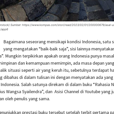
tterstock) Sumber: https://www.kompas.com/stori/read/2023/02/01/200000679/asal-
m/app6
Bagaimana seseorang mensikapi kondisi Indonesia, satu s
yang mengatakan “baik-baik saja”, sisi lainnya menyataka
ja”. Mungkin terpikirkan apakah orang Indonesia punya masal
impinan dan kemampuan memimpin, ada masa depan yang 
alik situasi seperti air yang keruh itu, sebetulnya terdapat h
g dibahas di dalam tulisan ini dengan menyatakan ada yang
ndonesia. Salah satunya direkam di dalam buku “Rahasia 
ius Wangsa Syailendra”, dan Asisi Channel di Youtube yang j
n oleh penulis yang sama.
unjukkan prestasi buku tersebut setelah terbit pertama p