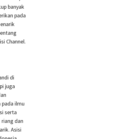
ukup banyak
erikan pada
enarik
tentang
si Channel.
ndi di
pi juga
dan
 pada ilmu
i serta
 riang dan
ik. Asisi
onesia.