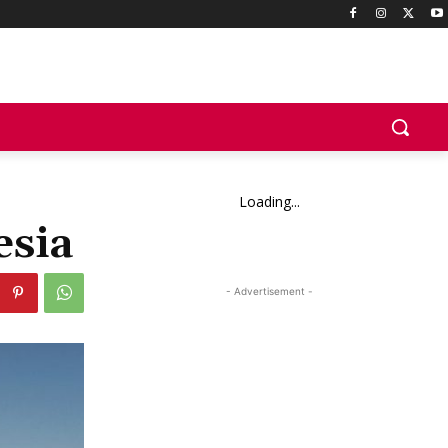
Loading...
esia
- Advertisement -