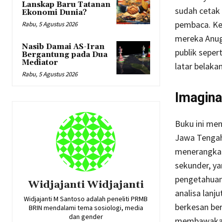
Lanskap Baru Tatanan
sudah cetak 
Ekonomi Dunia?
pembaca. Ke
Rabu, 5 Agustus 2026
mereka Anug
Nasib Damai AS-Iran
publik seper
Bergantung pada Dua
Mediator
latar belaka
Rabu, 5 Agustus 2026
Imagina
Buku ini me
Jawa Tengah 
menerangkan
sekunder, y
pengetahuan.
Widjajanti Widjajanti
analisa lanj
Widjajanti M Santoso adalah peneliti PRMB
berkesan be
BRIN mendalami tema sosiologi, media
dan gender
membawakann