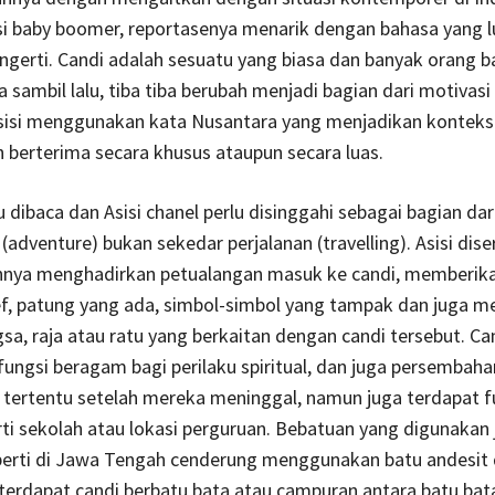
si baby boomer, reportasenya menarik dengan bahasa yang 
erti. Candi adalah sesuatu yang biasa dan banyak orang b
 sambil lalu, tiba tiba berubah menjadi bagian dari motivasi 
Asisi menggunakan kata Nusantara yang menjadikan konteks
h berterima secara khusus ataupun secara luas.
u dibaca dan Asisi chanel perlu disinggahi sebagai bagian dar
(adventure) bukan sekedar perjalanan (travelling). Asisi dis
nya menghadirkan petualangan masuk ke candi, memberika
ef, patung yang ada, simbol-simbol yang tampak dan juga m
sa, raja atau ratu yang berkaitan dengan candi tersebut. Ca
fungsi beragam bagi perilaku spiritual, dan juga persembaha
tertentu setelah mereka meninggal, namun juga terdapat f
rti sekolah atau lokasi perguruan. Bebatuan yang digunakan
erti di Jawa Tengah cenderung menggunakan batu andesit 
terdapat candi berbatu bata atau campuran antara batu ba