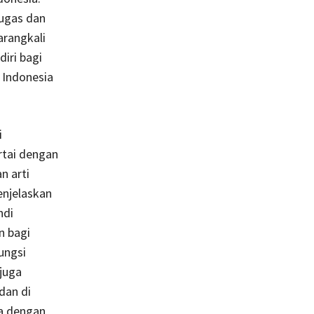
lugas dan
arangkali
diri bagi
 Indonesia
i
ertai dengan
n arti
enjelaskan
ndi
n bagi
ungsi
 juga
dan di
ta dengan