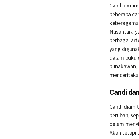
Candi umumny
beberapa ca
keberagaman
Nusantara y
berbagai art
yang diguna
dalam buku d
punakawan, 
menceritaka
Candi da
Candi diam 
berubah, sep
dalam menyim
Akan tetapi