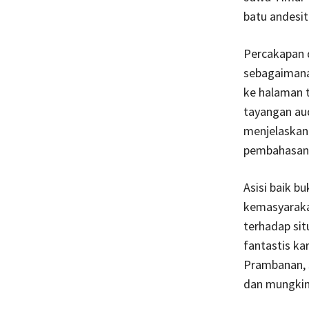
batu andesit
Percakapan d
sebagaimana 
ke halaman t
tayangan aud
menjelaskan
pembahasan 
Asisi baik b
kemasyarakat
terhadap sit
fantastis k
Prambanan, s
dan mungkin