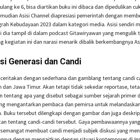
ulang ke 6, bisa diartikan buku ini dibaca dan dipedulikan c
mudian Asisi Channel diapresiasi pemerintah dengan memb
rah Kebudayaan 2023 dalam kategori media. Asisi sendiri m
ti dia tampil di dalam podcast Gitawiryawan yang mengulik 
ng kegiatan ini dan narasi menarik dibalik berkembangnya Asi
si Generasi dan Candi
nceritakan dengan sederhana dan gamblang tentang candi ca
dan Jawa Timur. Akan tetapi tidak sekedar reportase, teta
 tentang apa yang disebut sebagai sumber sejarah primer 
ang mengantarkan pembaca dan pemirsa untuk melandaskan
 Buku tersebut dilengkapi dengan gambar dan juga deskrips
utan tentang candi-candi tersebut. Gaya pembawaannya yang
rsemangat membuat candi menjadi subjek diskusi yang menar
ya dengan mengaitkan dengan situasi kontemporer di Ind