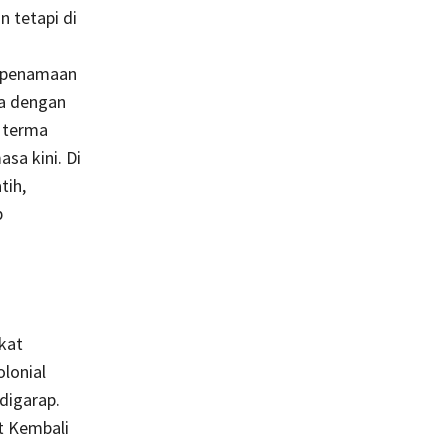
 tetapi di
t penamaan
ya dengan
h terma
a kini. Di
tih,
p
kat
olonial
digarap.
t Kembali