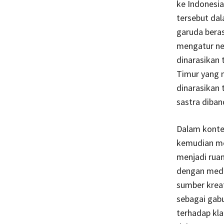
ke Indonesia
tersebut dal
garuda beras
mengatur neg
dinarasikan 
Timur yang m
dinarasikan
sastra diba
Dalam kontek
kemudian me
menjadi rua
dengan medi
sumber krea
sebagai gab
terhadap kla