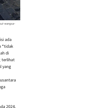
usul-wangsa-
isi ada
n “tidak
ah di
terlihat
al yang
Nusantara
uga
ada 2024,