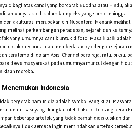
a dibagi atas candi yang bercorak Buddha atau Hindu, akan
ndi keduanya ada di dalam kompleks yang sama sehingga
 dan akulturasi merupakan ciri Nusantara. Menarik meliha
ang melihat perkembangan peradaban, sejarah dan kaitann
efak yang umumnya cantik untuk difoto. Masa klasik adala
kan untuk menandai dan membedakannya dengan sejarah mas
an terutama di dalam Asisi Channel para raja, ratu, biksu, pa
para dewa masyarakat pada umumnya muncul dengan hidu
n kisah mereka.
n Menemukan Indonesia
tidak bergerak namun dia adalah symbol yang kuat. Masyara
erti identifikasi yang diangkat oleh buku ini tentang peran k
pan beberapa artefak yang tidak pernah didiskusikan dan 
 sebaiknya tidak semata ingin memindahkan artefak tersebu