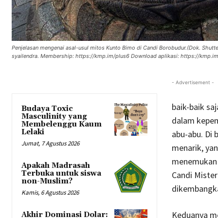
Penjelasan mengenai asal-usul mitos Kunto Bimo di Candi Borobudur.(Dok. Shu
syailendra. Membership: https://kmp.im/plus6 Download aplikasi: https://kmp.i
- Advertisement -
baik-baik sa
Budaya Toxic
Masculinity yang
dalam kepem
Membelenggu Kaum
Lelaki
abu-abu. Di b
Jumat, 7 Agustus 2026
menarik, yan
menemukan I
Apakah Madrasah
Terbuka untuk siswa
Candi Mister
non-Muslim?
dikembangka
Kamis, 6 Agustus 2026
Keduanya men
Akhir Dominasi Dolar: