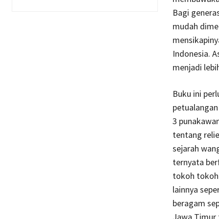
Bagi genera
mudah dimeng
mensikapinya
Indonesia. 
menjadi lebi
Buku ini perl
petualangan 
3 punakawan
tentang reli
sejarah wang
ternyata ber
tokoh tokoh 
lainnya sepe
beragam sep
Jawa Timur 