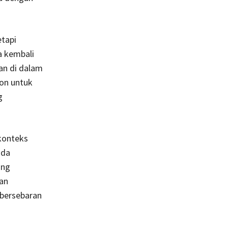
etapi
a kembali
an di dalam
ion untuk
g
 konteks
nda
ang
an
 bersebaran