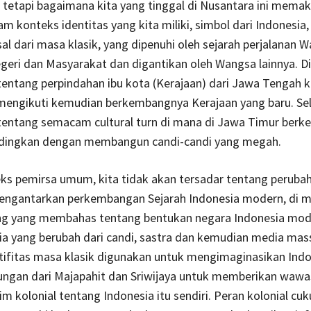
 tetapi bagaimana kita yang tinggal di Nusantara ini memak
am konteks identitas yang kita miliki, simbol dari Indonesia,
al dari masa klasik, yang dipenuhi oleh sejarah perjalanan 
eri dan Masyarakat dan digantikan oleh Wangsa lainnya. Di
tentang perpindahan ibu kota (Kerajaan) dari Jawa Tengah 
engikuti kemudian berkembangnya Kerajaan yang baru. Sela
 tentang semacam cultural turn di mana di Jawa Timur ber
ndingkan dengan membangun candi-candi yang megah.
s pemirsa umum, kita tidak akan tersadar tentang perubah
ngantarkan perkembangan Sejarah Indonesia modern, di m
ng yang membahas tentang bentukan negara Indonesia mode
a yang berubah dari candi, sastra dan kemudian media mas
tifitas masa klasik digunakan untuk mengimaginasikan Indo
ungan dari Majapahit dan Sriwijaya untuk memberikan waw
im kolonial tentang Indonesia itu sendiri. Peran kolonial cuk