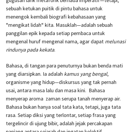
gugusan larik metaforik bernada imperatif—tetapi,
sebuah ketukan puitik di pintu bahasa untuk
menengok kembali biografi kebahasaan yang
“mengikat lidah“ kita. Masuklah—adalah sebuah
panggilan epik kepada setiap pembaca untuk
mengenal huruf mengenal nama, agar dapat
melunasi
rindunya pada kekata
.
Bahasa, di tangan para penuturnya bukan benda mati
yang diarsipkan. Ia adalah
kamus yang bengal
,
organisme yang hidup—diskursus yang tak pernah
usai, antara masa lalu dan masa kini. Bahasa
menyerap aroma zaman serupa tanah menyerap air.
Bahasa bukan hanya soal tata kata, tetapi, juga tata
rasa. Setiap diksi yang terlontar, setiap frasa yang
tergelincir di ujung bibir, adalah jejak percakapan
panjang antara sejarah dan ingatan kolektif.