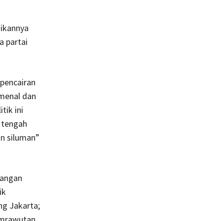
dikannya
a partai
 pencairan
menal dan
tik ini
 tengah
an siluman”
rangan
ik
ng Jakarta;
emrawutan