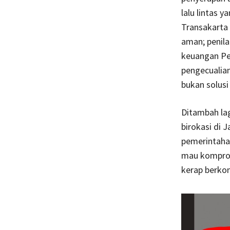
lalu lintas y
Transakarta 
aman; penil
keuangan Pe
pengecualian
bukan solus
Ditambah lag
birokasi di 
pemerintahan
mau komprom
kerap berkon