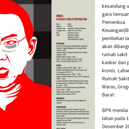
kesandung uj
gara temua
Pemeriksa
Keuangan(BP
pembelian l
akan dibang
rumah sakit
kanker dan 
kronis. Lahan
Rumah Saki
Waras, Grogo
Barat.
BPK menilai
lahan pada 
Desember 20