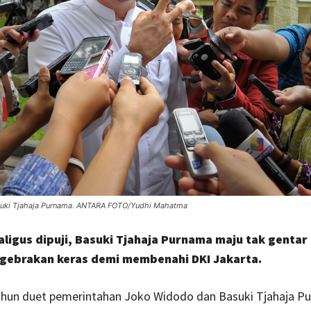
suki Tjahaja Purnama. ANTARA FOTO/Yudhi Mahatma
aligus dipuji, Basuki Tjahaja Purnama maju tak gentar
gebrakan keras demi membenahi DKI Jakarta.
ahun duet pemerintahan Joko Widodo dan Basuki Tjahaja P