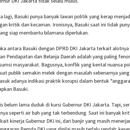
rnur DKI Jakarta tidak selalu mulus.
a lagi, Basuki punya banyak lawan politik yang kerap menja
gan kritik dan kecaman. Ironisnya, Basuki saat ini tidak puny
ang siap membantu bilamana diperlukan.
uka antara Basuki dengan DPRD DKI Jakarta terkait alotnya
an Pendapatan dan Belanja Daerah adalah yang paling feno
umsi masyarakat. Bagusnya, konflik yang kental nuansa poli
uat publik semakin melek dengan masalah sebenarnya yang
masuk adanya indikasi praktik korupsi dalam bentuk “anggar
apkan Basuki.
is belum lama duduk di kursi Gubernur DKI Jakarta. Tapi, se
nya seperti air bah yang tak terbendung. Saat ini banyak krit
rkait kinerja Gubernur DKI ini, dari banjir yang masih menerja
anggaran Pemda DKI yang dinilai masih terlalu rendah; kes