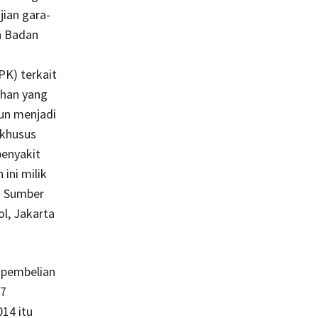
ian gara-
n Badan
K) terkait
ahan yang
un menjadi
 khusus
penyakit
 ini milik
t Sumber
l, Jakarta
 pembelian
17
14 itu