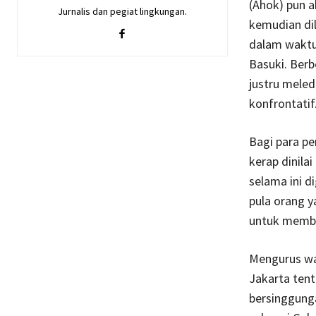
(Ahok) pun a
Jurnalis dan pegiat lingkungan.
kemudian dil
dalam waktu
Basuki. Ber
justru meled
konfrontatif
Bagi para pen
kerap dinilai
selama ini di
pula orang y
untuk memben
Mengurus wa
Jakarta ten
bersinggung