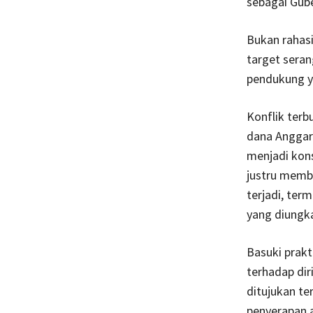
sebagai Gube
Bukan rahasi
target seran
pendukung y
Konflik terb
dana Anggar
menjadi kons
justru memb
terjadi, ter
yang diungk
Basuki prakt
terhadap diri
ditujukan te
penyerapan 