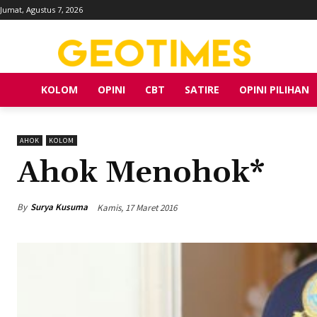
Jumat, Agustus 7, 2026
KOLOM
OPINI
CBT
SATIRE
OPINI PILIHAN
AHOK
KOLOM
Ahok Menohok*
By
Surya Kusuma
Kamis, 17 Maret 2016