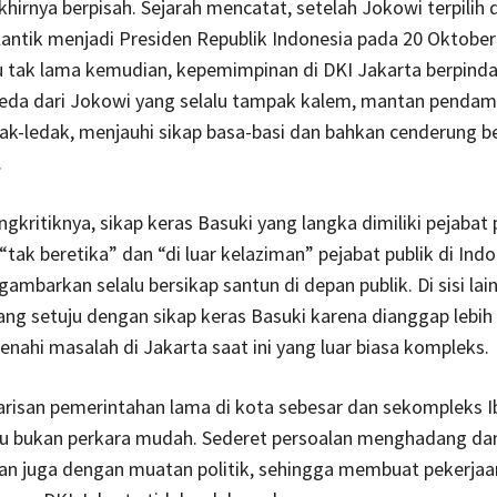
khirnya berpisah. Sejarah mencatat, setelah Jokowi terpilih 
antik menjadi Presiden Republik Indonesia pada 20 Oktober
 tak lama kemudian, kepemimpinan di DKI Jakarta berpind
beda dari Jokowi yang selalu tampak kalem, mantan pendamp
ak-ledak, menjauhi sikap basa-basi dan bahkan cenderung b
.
gkritiknya, sikap keras Basuki yang langka dimiliki pejabat p
 “tak beretika” dan “di luar kelaziman” pejabat publik di Ind
gambarkan selalu bersikap santun di depan publik. Di sisi lai
ang setuju dengan sikap keras Basuki karena dianggap lebih
ahi masalah di Jakarta saat ini yang luar biasa kompleks.
risan pemerintahan lama di kota sebesar dan sekompleks I
tu bukan perkara mudah. Sederet persoalan menghadang dan
an juga dengan muatan politik, sehingga membuat pekerjaa