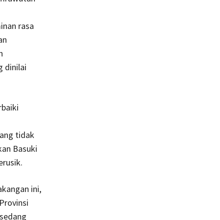
inan rasa
an
n
dinilai
baiki
ang tidak
kan Basuki
rusik.
kangan ini,
Provinsi
 sedang