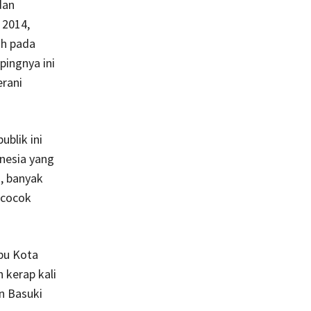
dan
 2014,
ah pada
ingnya ini
erani
ublik ini
onesia yang
n, banyak
 cocok
bu Kota
 kerap kali
n Basuki