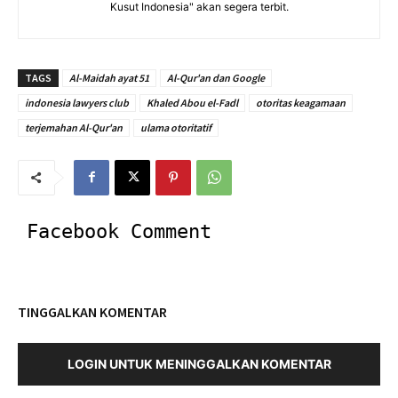
Kusut Indonesia" akan segera terbit.
TAGS
Al-Maidah ayat 51
Al-Qur'an dan Google
indonesia lawyers club
Khaled Abou el-Fadl
otoritas keagamaan
terjemahan Al-Qur'an
ulama otoritatif
Facebook Comment
TINGGALKAN KOMENTAR
LOGIN UNTUK MENINGGALKAN KOMENTAR