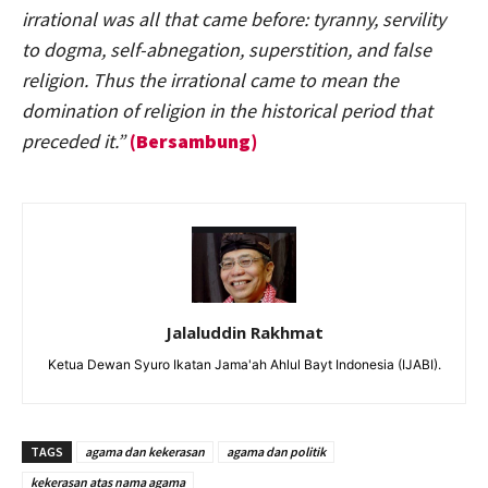
irrational was all that came before: tyranny, servility
to dogma, self-abnegation, superstition, and false
religion. Thus the irrational came to mean the
domination of religion in the historical period that
preceded it.”
(Bersambung)
Jalaluddin Rakhmat
Ketua Dewan Syuro Ikatan Jama'ah Ahlul Bayt Indonesia (IJABI).
TAGS
agama dan kekerasan
agama dan politik
kekerasan atas nama agama