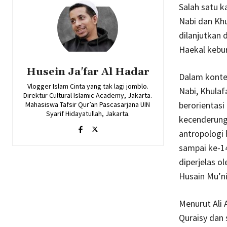
Salah satu k
Nabi dan Khu
dilanjutkan d
Haekal kebur
Husein Ja'far Al Hadar
Dalam kontek
Vlogger Islam Cinta yang tak lagi jomblo.
Nabi, Khulaf
Direktur Cultural Islamic Academy, Jakarta.
berorientas
Mahasiswa Tafsir Qur’an Pascasarjana UIN
Syarif Hidayatullah, Jakarta.
kecenderung
antropologi 
sampai ke-1
diperjelas o
Husain Mu’ni
Menurut Ali
Quraisy dan