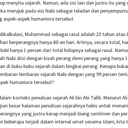
up menyita sejarah. Namun, ada sisi lain dan justru itu yang
ika merujuk pada visi Nabi sebagai teladan dan penyempurna
g aspek-aspek humaniora tersebut.
 dikalkulasi, Muhammad sebagai rasul adalah 23 tahun atau 
hari berperangnya hanya 80-an hari. Artinya, secara total, har
abi hanya 1 persen dari total hidupnya sebagai rasul. Namu
ah Nabi diisi dengan kisah perang demi perang yang hanya 1 
kan di buku-buku sejarah dalam bingkai perang. Kenapa bukan
lembaran-lembaran sejarah Nabi dengan yang 99 persen tent
spek humaniora tersebut?
dalam konteks penulisan sejarah Ali bin Abi Talib. Menurut Al
ian besar halaman penulisan sejarahnya habis untuk menam
perangnya yang justru kerap menjadi biang sentimen dan pe
n beberapa terjadi dalam internal umat sesama Islam, kita 