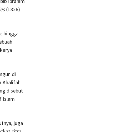
abib Ibrahim
les
(1826)
a
, hingga
sebuah
-karya
angun di
h Khalifah
ng disebut
f Islam
tnya, juga
gkat citra