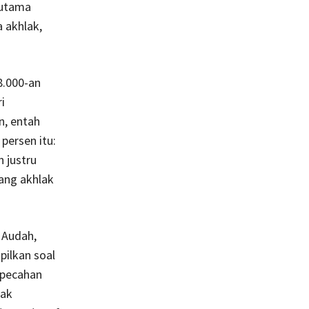
 utama
 akhlak,
8.000-an
i
n, entah
persen itu:
 justru
ang akhlak
i Audah,
pilkan soal
rpecahan
tak