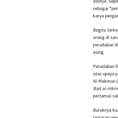
aslinya. Sep
sebagai “pe
karya pengar
Begitu terke
orang di san
peradaban di
asing.
Peradaban f
atas upaya p
Al-Makmun (
Bait al-Hik
pertama) sa
Buruknya kua
lantaran ren