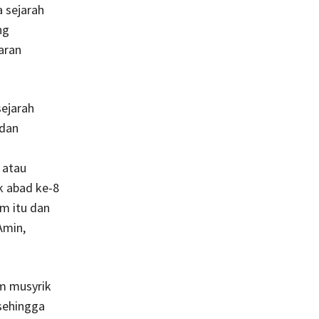
 sejarah
ng
taran
sejarah
 dan
 atau
k abad ke-8
m itu dan
Amin,
m musyrik
sehingga