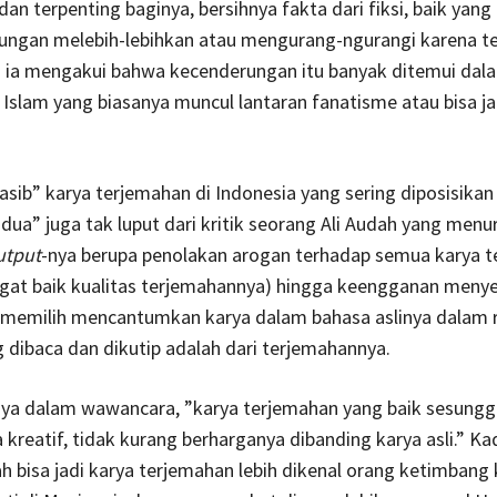
dan terpenting baginya, bersihnya fakta dari fiksi, baik yang
ungan melebih-lebihkan atau mengurang-ngurangi karena t
i ia mengakui bahwa kecenderungan itu banyak ditemui dal
 Islam yang biasanya muncul lantaran fanatisme atau bisa ja
sib” karya terjemahan di Indonesia yang sering diposisikan
 dua” juga tak luput dari kritik seorang Ali Audah yang menu
utput
-nya berupa penolakan arogan terhadap semua karya 
ngat baik kualitas terjemahannya) hingga keengganan menye
(memilih mencantumkan karya dalam bahasa aslinya dalam r
 dibaca dan dikutip adalah dari terjemahannya.
nya dalam wawancara, ”karya terjemahan yang baik sesungg
 kreatif, tidak kurang berharganya dibanding karya asli.” K
 bisa jadi karya terjemahan lebih dikenal orang ketimbang 