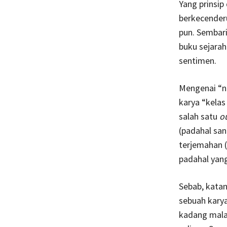
Yang prinsip 
berkecender
pun. Sembar
buku sejarah
sentimen.
Mengenai “na
karya “kelas
salah satu
o
(padahal sa
terjemahan 
padahal yang
Sebab, kata
sebuah karya
kadang malah