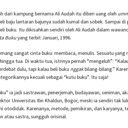
ah dari kampung bernama Ali Audah itu diberi uang oleh
umm
i baju lantaran bajunya sudah kumal dan sobek. Sampai di p
li buku. Itu dikisahkan sendiri oleh Ali Audah dalam wawanc
ita Buku
yang terbit Januari, 1996.
emang sangat cinta buku: membaca, menulis. Sesuatu yang 
hingga tua. Di waktu tua, istrinya pernah “mengeluh”: “Kala
erdebat dulu, tapi kalau beli buku
nggak
bilang-bilang.” Karen
tegorikannya kecuali sebagai “kutu buku”. Itu saja!
uku” ia jadi sastrawan, penerjemah, budayawan, seniman, a
tor Universitas Ibn Khaldun, Bogor, meski ia sendiri tak lulu
i otodidak. Karenanya, metode, pemikiran, dan karyanya, 
 atau sastra, sungguh orisinal.