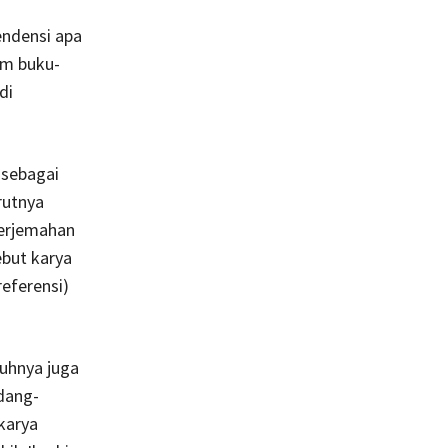
endensi apa
am buku-
di
 sebagai
rutnya
terjemahan
but karya
eferensi)
uhnya juga
adang-
karya