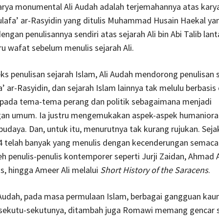
arya monumental Ali Audah adalah terjemahannya atas karya
lafa’ ar-Rasyidin yang ditulis Muhammad Husain Haekal ya
engan penulisannya sendiri atas sejarah Ali bin Abi Talib lan
u wafat sebelum menulis sejarah Ali.
s penulisan sejarah Islam, Ali Audah mendorong penulisan 
a’ ar-Rasyidin, dan sejarah Islam lainnya tak melulu berbasis
i pada tema-tema perang dan politik sebagaimana menjadi
an umum. Ia justru mengemukakan aspek-aspek humaniora
budaya. Dan, untuk itu, menurutnya tak kurang rujukan. Seja
4 telah banyak yang menulis dengan kecenderungan semaca
leh penulis-penulis kontemporer seperti Jurji Zaidan, Ahmad 
s, hingga Ameer Ali melalui
Short History of the Saracens
.
 Audah, pada masa permulaan Islam, berbagai gangguan kau
 sekutu-sekutunya, ditambah juga Romawi memang gencar 