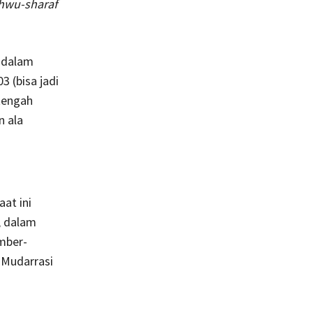
hwu-sharaf
a dalam
3 (bisa jadi
 tengah
n ala
at ini
, dalam
umber-
l-Mudarrasi