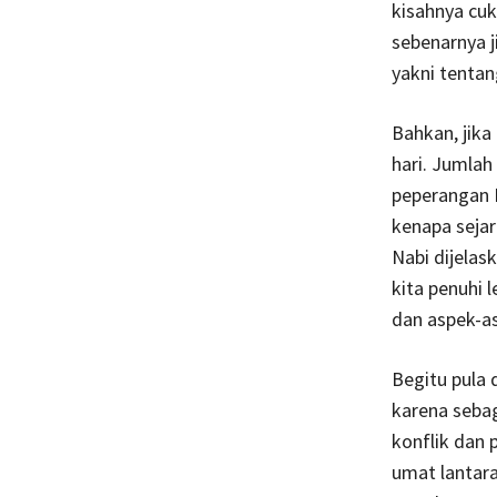
kisahnya cuk
sebenarnya j
yakni tentan
Bahkan, jika
hari. Jumlah 
peperangan N
kenapa sejar
Nabi dijelas
kita penuhi 
dan aspek-a
Begitu pula 
karena sebag
konflik dan 
umat lantara