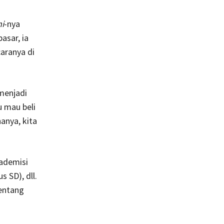
i
-nya
asar, ia
aranya di
menjadi
u mau beli
anya, kita
kademisi
s SD), dll.
tentang