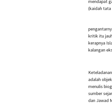
mendapat gam
(kaidah tata
pengantarnya 
kritik itu j
kerapnya Isl
kalangan ek
Keteladanan 
adalah objek
menulis biog
sumber sejar
dan Jawad M