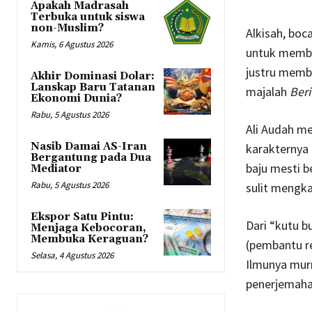
Apakah Madrasah
Terbuka untuk siswa
non-Muslim?
Alkisah, boc
Kamis, 6 Agustus 2026
untuk membel
justru membe
Akhir Dominasi Dolar:
Lanskap Baru Tatanan
majalah
Ber
Ekonomi Dunia?
Rabu, 5 Agustus 2026
Ali Audah m
Nasib Damai AS-Iran
karakternya 
Bergantung pada Dua
baju mesti b
Mediator
Rabu, 5 Agustus 2026
sulit mengka
Ekspor Satu Pintu:
Dari “kutu b
Menjaga Kebocoran,
Membuka Keraguan?
(pembantu rek
Selasa, 4 Agustus 2026
Ilmunya murn
penerjemahan