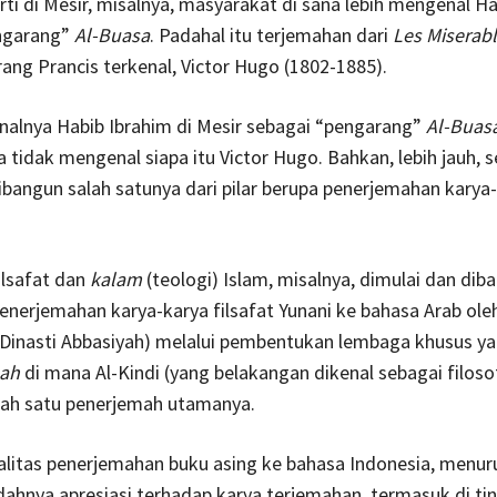
erti di Mesir, misalnya, masyarakat di sana lebih mengenal H
ngarang”
Al-Buasa
. Padahal itu terjemahan dari
Les Miserab
ang Prancis terkenal, Victor Hugo (1802-1885).
nalnya Habib Ibrahim di Mesir sebagai “pengarang”
Al-Buas
a tidak mengenal siapa itu Victor Hugo. Bahkan, lebih jauh, 
bangun salah satunya dari pilar berupa penerjemahan karya
ilsafat dan
kalam
(teologi) Islam, misalnya, dimulai dan dib
enerjemahan karya-karya filsafat Yunani ke bahasa Arab ole
Dinasti Abbasiyah) melalui pembentukan lembaga khusus ya
mah
di mana Al-Kindi (yang belakangan dikenal sebagai filoso
lah satu penerjemah utamanya.
litas penerjemahan buku asing ke bahasa Indonesia, menuru
dahnya apresiasi terhadap karya terjemahan, termasuk di tin