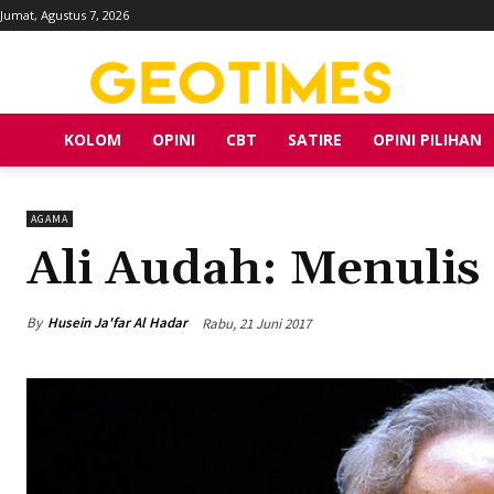
Jumat, Agustus 7, 2026
KOLOM
OPINI
CBT
SATIRE
OPINI PILIHAN
AGAMA
Ali Audah: Menulis 
By
Husein Ja'far Al Hadar
Rabu, 21 Juni 2017