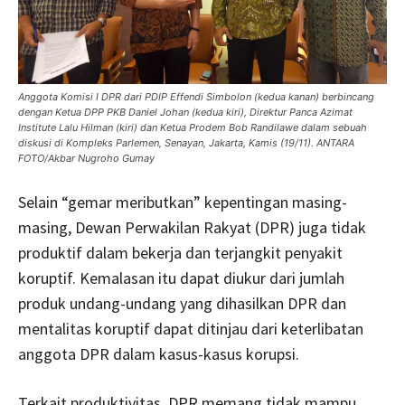
Anggota Komisi I DPR dari PDIP Effendi Simbolon (kedua kanan) berbincang
dengan Ketua DPP PKB Daniel Johan (kedua kiri), Direktur Panca Azimat
Institute Lalu Hilman (kiri) dan Ketua Prodem Bob Randilawe dalam sebuah
diskusi di Kompleks Parlemen, Senayan, Jakarta, Kamis (19/11). ANTARA
FOTO/Akbar Nugroho Gumay
Selain “gemar meributkan” kepentingan masing-
masing, Dewan Perwakilan Rakyat (DPR) juga tidak
produktif dalam bekerja dan terjangkit penyakit
koruptif. Kemalasan itu dapat diukur dari jumlah
produk undang-undang yang dihasilkan DPR dan
mentalitas koruptif dapat ditinjau dari keterlibatan
anggota DPR dalam kasus-kasus korupsi.
Terkait produktivitas, DPR memang tidak mampu