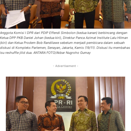
Anggota Komisi I DPR dari PDIP Effendi Simbolon (kedua kanan) berbincang dengan
Ketua DPP PKB Daniel Johan (kedua kiri), Direktur Panca Azimat Institute Lalu Hilman
(kiri) dan Ketua Prodem Bob Randilawe sebelum menjadi pembicara dalam sebuah
diskusi di Kompleks Parlemen, Senayan, Jakarta, Kamis (19/11). Diskusi itu membahas
isu reshuffle jilid dua. ANTARA FOTO/Akbar Nugroho Gumay
- Advertisement -