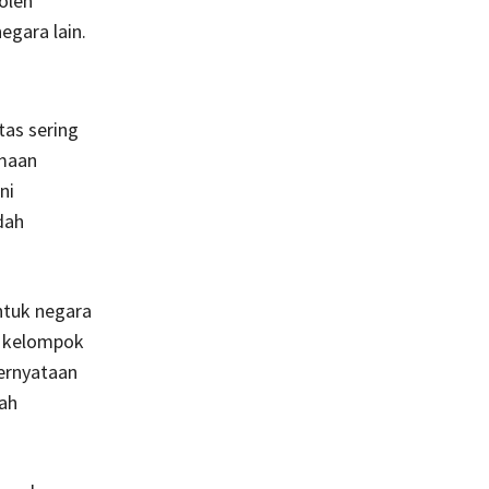
oleh
egara lain.
tas sering
maan
ni
dah
ntuk negara
a kelompok
ernyataan
ah