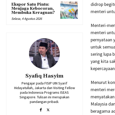
didrop begit
Ekspor Satu Pintu:
Menjaga Kebocoran,
menteri untu
Membuka Keraguan?
Selasa, 4 Agustus 2026
Menteri-men
menteri unt
pernyataan y
untuk semua
sering lupa 
yang kita sa
kepercayaan 
Syafiq Hasyim
Menurut kon
Pengajar pada FISIP UIN Syarif
Hidayatullah, Jakarta dan Visiting Fellow
menteri mere
pada Indonesia Programs ISEAS
menyatakan 
Singapore. Tulisan ini merupakan
pandangan pribadi.
Malaysia da
beragama ad