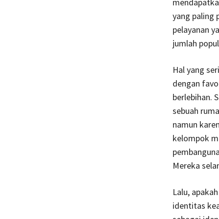
mendapatkan
yang paling
pelayanan y
jumlah popul
Hal yang ser
dengan favor
berlebihan.
sebuah ruma
namun karen
kelompok ma
pembangunan
Mereka sela
Lalu, apakah
identitas k