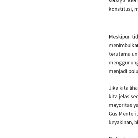
sebagai iden
konstitusi, 
Meskipun tid
menimbulkan
terutama unt
menggunung d
menjadi polu
Jika kita li
kita jelas s
mayoritas y
Gus Menteri
keyakinan, b