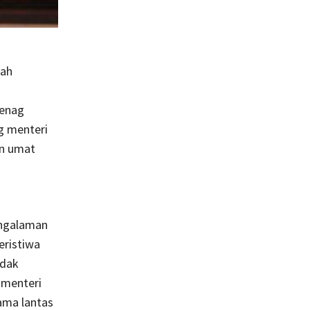
lah
Menag
ng menteri
an umat
engalaman
eristiwa
idak
 menteri
ama lantas