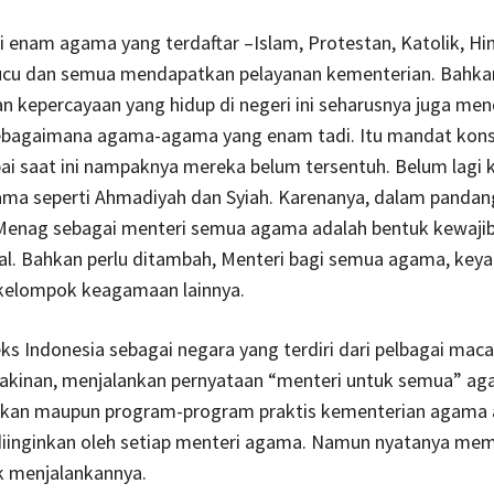
i enam agama yang terdaftar –Islam, Protestan, Katolik, Hi
cu dan semua mendapatkan pelayanan kementerian. Bahkan
n kepercayaan yang hidup di negeri ini seharusnya juga me
ebagaimana agama-agama yang enam tadi. Itu mandat konsti
i saat ini nampaknya mereka belum tersentuh. Belum lagi
ama seperti Ahmadiyah dan Syiah. Karenanya, dalam pandan
Menag sebagai menteri semua agama adalah bentuk kewaji
al. Bahkan perlu ditambah, Menteri bagi semua agama, keya
elompok keagamaan lainnya.
ks Indonesia sebagai negara yang terdiri dari pelbagai ma
yakinan, menjalankan pernyataan “menteri untuk semua” ag
akan maupun program-program praktis kementerian agama a
 diinginkan oleh setiap menteri agama. Namun nyatanya me
 menjalankannya.