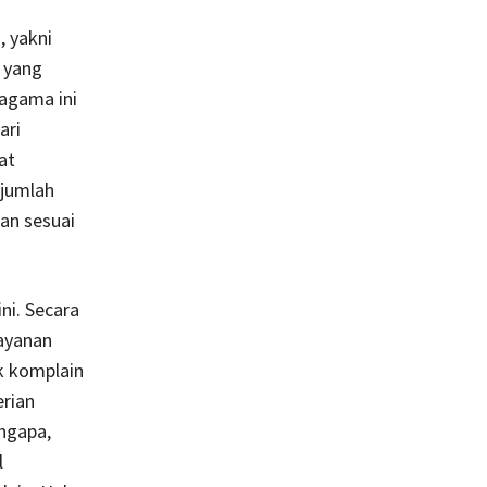
, yakni
 yang
agama ini
ari
at
 jumlah
an sesuai
ni. Secara
ayanan
k komplain
rian
ngapa,
l