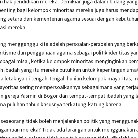
 hak pendidikan mereka. Demikian juga dalam bidang yang l
 penting bagi kelompok minoritas mereka juga harus menda
ang setara dari kementerian agama sesuai dengan kebutuha
asi mereka.
ing mengganggu kita adalah persoalan-persoalan yang berk
itisme dan penggunaan agama sebagai politik identitas ya
 Sebagai misal, ketika kelompok minoritas menginginkan p
h ibadah yang itu mereka butuhkan untuk kepentingan uma
a letaknya di tengah-tengah hunian kelompok mayoritas, 
yoritas sering mempersoalkannya sebagaimana yang terja
 gereja Yasmin di Bogor dan tempat-tempat ibadah yang la
ma puluhan tahun kasusnya terkatung-katung karena
 seseorang tidak boleh menjalankan politik yang mengguna
eagamaan mereka? Tidak ada larangan untuk menggunakan