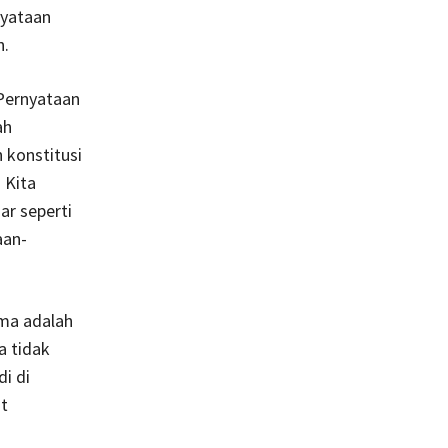
nyataan
n.
Pernyataan
ah
 konstitusi
 Kita
ar seperti
aan-
ma adalah
a tidak
i di
t