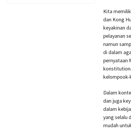
Kita memilik
dan Kong Hu
keyakinan da
pelayanan s
namun sampa
di dalam ag
pernyataan 
konstitution
kelompook-k
Dalam konte
dan juga ke
dalam kebij
yang selalu
mudah untuk