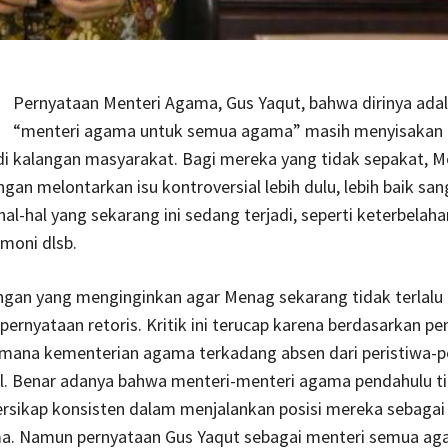
Pernyataan Menteri Agama, Gus Yaqut, bahwa dirinya ada
“menteri agama untuk semua agama” masih menyisakan
di kalangan masyarakat. Bagi mereka yang tidak sepakat, 
ngan melontarkan isu kontroversial lebih dulu, lebih baik sa
l-hal yang sekarang ini sedang terjadi, seperti keterbelah
rmoni dlsb.
ngan yang menginginkan agar Menag sekarang tidak terlalu
rnyataan retoris. Kritik ini terucap karena berdasarkan p
 mana kementerian agama terkadang absen dari peristiwa-p
al. Benar adanya bahwa menteri-menteri agama pendahulu t
rsikap konsisten dalam menjalankan posisi mereka sebagai
. Namun pernyataan Gus Yaqut sebagai menteri semua ag