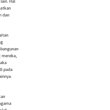
ain. Hal
patkan
n dan
aitan
ng
embangunan
t mereka,
maka
di pada
innya.
kan
 agama