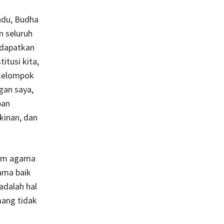
ndu, Budha
 seluruh
ndapatkan
tusi kita,
 kelompok
gan saya,
ban
kinan, dan
cam agama
ama baik
dalah hal
mang tidak