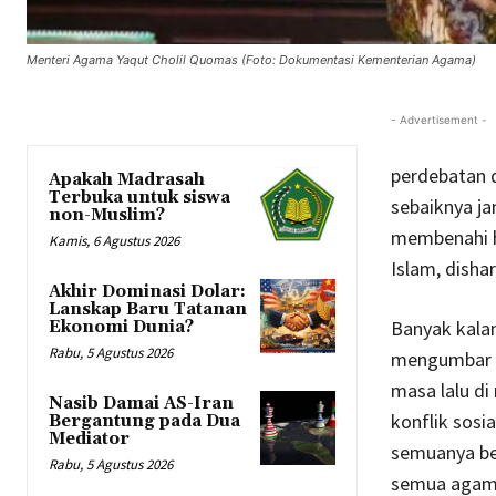
Menteri Agama Yaqut Cholil Quomas (Foto: Dokumentasi Kementerian Agama)
- Advertisement -
perdebatan 
Apakah Madrasah
Terbuka untuk siswa
sebaiknya ja
non-Muslim?
membenahi ha
Kamis, 6 Agustus 2026
Islam, disha
Akhir Dominasi Dolar:
Lanskap Baru Tatanan
Banyak kala
Ekonomi Dunia?
Rabu, 5 Agustus 2026
mengumbar pe
masa lalu di
Nasib Damai AS-Iran
konflik sosi
Bergantung pada Dua
Mediator
semuanya be
Rabu, 5 Agustus 2026
semua agama