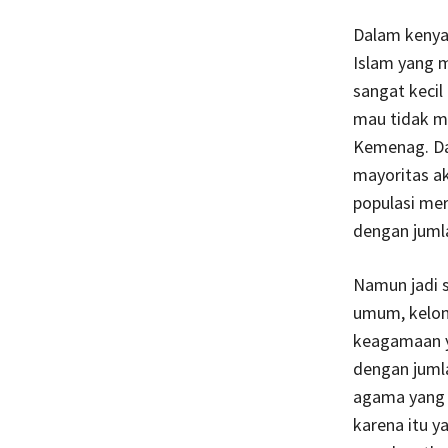
Dalam kenyat
Islam yang m
sangat kecil
mau tidak m
Kemenag. Da
mayoritas ak
populasi me
dengan jumla
Namun jadi s
umum, kelom
keagamaan y
dengan juml
agama yang 
karena itu 