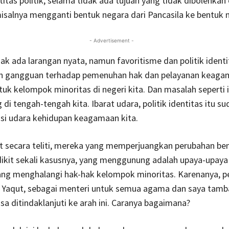
titas politik, selama tidak ada tujuan yang tidak dibolehkan 
misalnya mengganti bentuk negara dari Pancasila ke bentuk n
- Advertisement -
ak ada larangan nyata, namun favoritisme dan politik identi
 gangguan terhadap pemenuhan hak dan pelayanan keaga
uk kelompok minoritas di negeri kita. Dan masalah seperti i
i tengah-tengah kita. Ibarat udara, politik identitas itu su
si udara kehidupan keagamaan kita.
hat secara teliti, mereka yang memperjuangkan perubahan be
edikit sekali kasusnya, yang menggunung adalah upaya-upay
ang menghalangi hak-hak kelompok minoritas. Karenanya, p
, Yaqut, sebagai menteri untuk semua agama dan saya tamb
isa ditindaklanjuti ke arah ini. Caranya bagaimana?