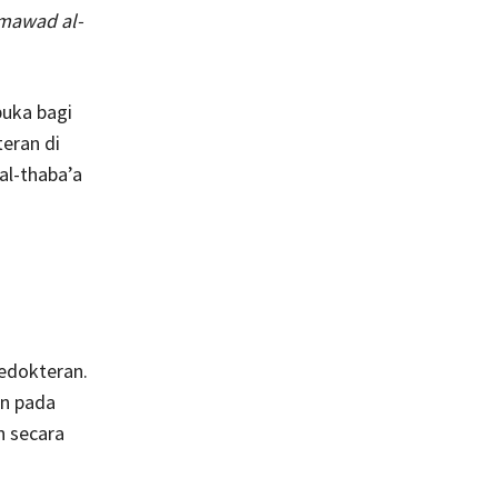
-mawad al-
uka bagi
teran di
 al-thaba’a
kedokteran.
an pada
n secara