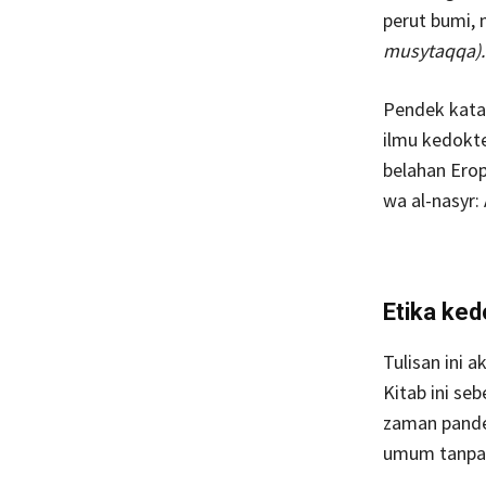
perut bumi, 
musytaqqa).
Pendek kata
ilmu kedokte
belahan Erop
wa al-nasyr: 
Etika ked
Tulisan ini 
Kitab ini se
zaman pandem
umum tanpa 