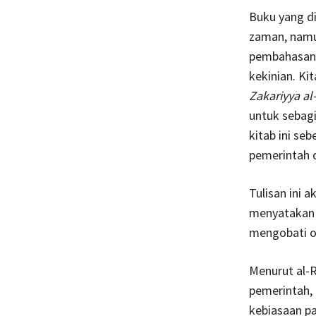
Buku yang di
zaman, namun
pembahasan 
kekinian. Kit
Zakariyya al-
untuk sebagi
kitab ini se
pemerintah 
Tulisan ini 
menyatakan j
mengobati o
Menurut al-R
pemerintah, 
kebiasaan pa