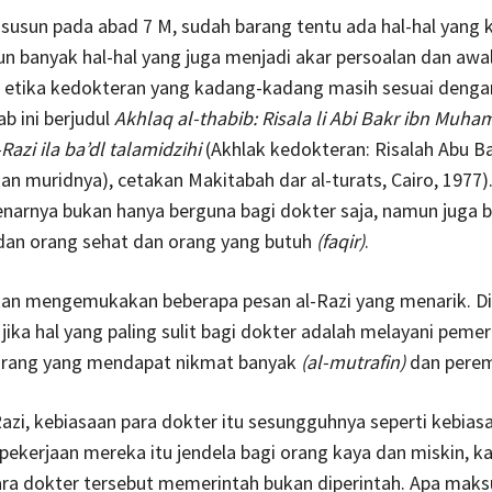
susun pada abad 7 M, sudah barang tentu ada hal-hal yang 
 banyak hal-hal yang juga menjadi akar persoalan dan awa
etika kedokteran yang kadang-kadang masih sesuai deng
ab ini berjudul
Akhlaq al-thabib: Risala li Abi Bakr ibn Muh
Razi ila ba’dl talamidzihi
(Akhlak kedokteran: Risalah Abu Ba
an muridnya), cetakan Makitabah dar al-turats, Cairo, 1977
benarnya bukan hanya berguna bagi dokter saja, namun juga b
dan orang sehat dan orang yang butuh
(faqir)
.
akan mengemukakan beberapa pesan al-Razi yang menarik. D
ika hal yang paling sulit bagi dokter adalah melayani pemer
rang yang mendapat nikmat banyak
(al-mutrafin)
dan pere
azi, kebiasaan para dokter itu sesungguhnya seperti kebias
pekerjaan mereka itu jendela bagi orang kaya dan miskin, k
ra dokter tersebut memerintah bukan diperintah. Apa maks