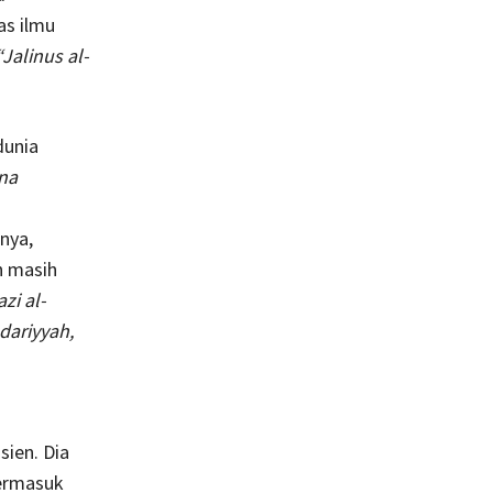
as ilmu
“Jalinus al-
dunia
na
nya,
n masih
azi al-
ndariyyah,
ien. Dia
termasuk