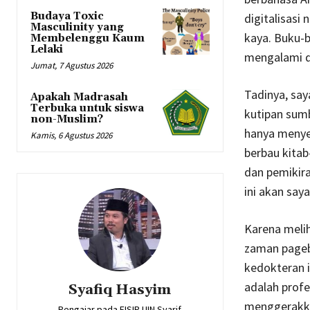
Budaya Toxic
digitalisasi
Masculinity yang
kaya. Buku-bu
Membelenggu Kaum
Lelaki
mengalami di
Jumat, 7 Agustus 2026
Tadinya, sa
Apakah Madrasah
Terbuka untuk siswa
kutipan sumb
non-Muslim?
hanya menyed
Kamis, 6 Agustus 2026
berbau kitab
dan pemikira
ini akan saya
Karena meli
zaman pagebl
kedokteran i
adalah profe
Syafiq Hasyim
menggerakka
Pengajar pada FISIP UIN Syarif