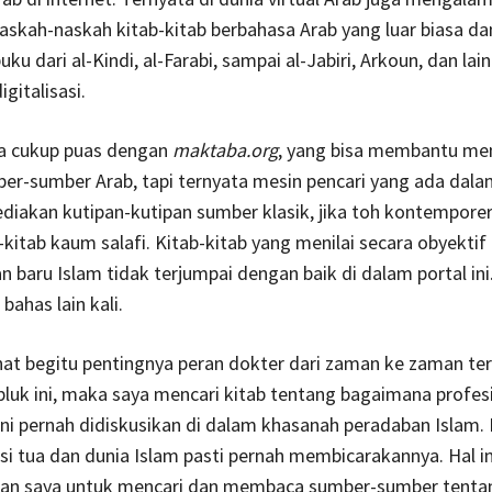
 naskah-naskah kitab-kitab berbahasa Arab yang luar biasa d
ku dari al-Kindi, al-Farabi, sampai al-Jabiri, Arkoun, dan lain
gitalisasi.
ya cukup puas dengan
maktaba.org
, yang bisa membantu me
er-sumber Arab, tapi ternyata mesin pencari yang ada dalam
iakan kutipan-kutipan sumber klasik, jika toh kontempore
-kitab kaum salafi. Kitab-kitab yang menilai secara obyektif 
n baru Islam tidak terjumpai dengan baik di dalam portal ini.
 bahas lain kali.
hat begitu pentingnya peran dokter dari zaman ke zaman t
uk ini, maka saya mencari kitab tentang bagaimana profes
ni pernah didiskusikan di dalam khasanah peradaban Islam. P
si tua dan dunia Islam pasti pernah membicarakannya. Hal in
n saya untuk mencari dan membaca sumber-sumber tenta