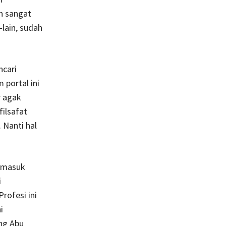
an sangat
-lain, sudah
ncari
 portal ini
r agak
filsafat
 Nanti hal
ermasuk
i
rofesi ini
i
ng Abu