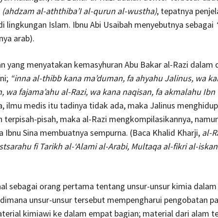
n
(ahdzam al-aththiba’I al-qurun al-wustha)
, tepatnya penjel
i lingkungan Islam. Ibnu Abi Usaibah menyebutnya sebagai
nya arab).
n yang menyatakan kemasyhuran Abu Bakar al-Razi dalam 
ni;
“inna al-thibb kana ma’duman, fa ahyahu Jalinus, wa ka
, wa fajama’ahu al-Razi, wa kana naqisan, fa akmalahu Ibn
a, ilmu medis itu tadinya tidak ada, maka Jalinus menghidup
 terpisah-pisah, maka al-Razi mengkompilasikannya, namu
a Ibnu Sina membuatnya sempurna. (Baca Khalid Kharji,
al-R
sarahu fi Tarikh al-‘Alami al-Arabi, Multaqa al-fikri al-iska
nal sebagai orang pertama tentang unsur-unsur kimia dalam
 dimana unsur-unsur tersebut mempengharui pengobatan pas
erial kimiawi ke dalam empat bagian; material dari alam 