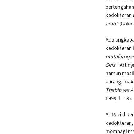
pertengaha
kedokteran d
arab”
(Galen
Ada ungkapa
kedokteran i
mutafarriqan
Sina”.
Artiny
namun masih
kurang, mak
Thabib wa Ast
1999, h. 19).
Al-Razi dike
kedokteran,
membagi mat