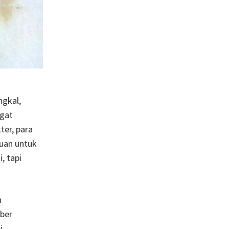
ngkal,
ngat
ter, para
huan untuk
, tapi
n
mber
i