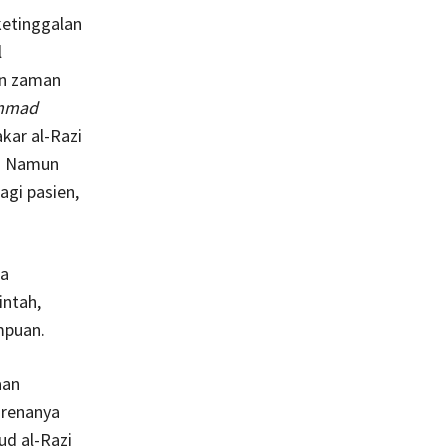
ketinggalan
l
an zaman
ammad
kar al-Razi
). Namun
agi pasien,
ia
intah,
mpuan.
aan
arenanya
ud al-Razi