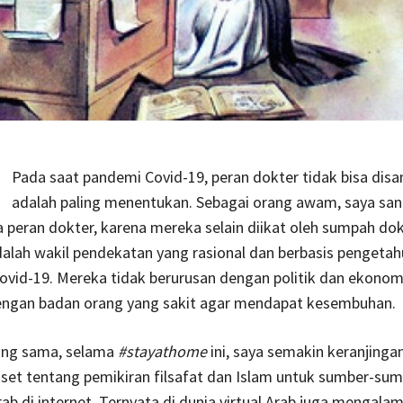
Pada saat pandemi Covid-19, peran dokter tidak bisa disa
adalah paling menentukan. Sebagai orang awam, saya sa
 peran dokter, karena mereka selain diikat oleh sumpah dok
dalah wakil pendekatan yang rasional dan berbasis pengeta
vid-19. Mereka tidak berurusan dengan politik dan ekonomi
engan badan orang yang sakit agar mendapat kesembuhan.
ang sama, selama
#stayathome
ini, saya semakin keranjinga
set tentang pemikiran filsafat dan Islam untuk sumber-su
ab di internet. Ternyata di dunia virtual Arab juga mengalam