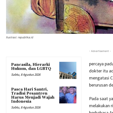
Ilustrasi: republika.id
- Advertisement -
percaya pada
Pancasila, Hierarki
Hukum, dan LGBTQ
dokter itu a
Sabtu, 8 Agustus 2026
mengatasi Co
berurusan d
Pasca Hari Santri,
Tradisi Pesantren
Harus Menjadi Wajah
Pada saat y
Indonesia
melakukan ri
Sabtu, 8 Agustus 2026
berbahasa Ar