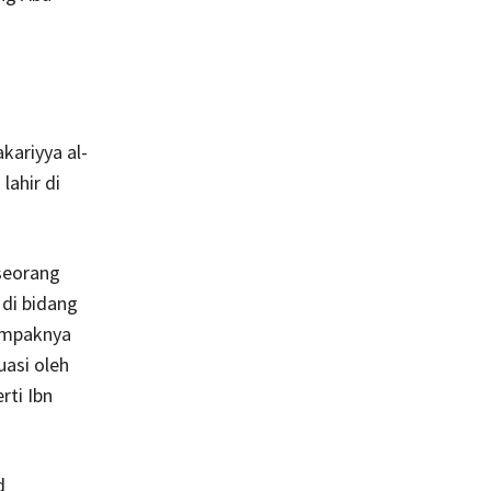
ariyya al-
lahir di
 seorang
di bidang
Nampaknya
uasi oleh
rti Ibn
d