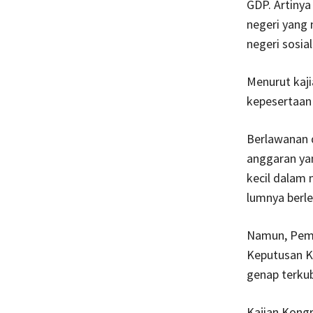
GDP. Artinya
negeri yang
negeri sosia
Menurut kaj
kepesertaan 
Berlawanan 
anggaran yan
kecil dalam
lumnya berle
Namun, Pemer
Keputusan Ko
genap terkub
Kajian Kongr