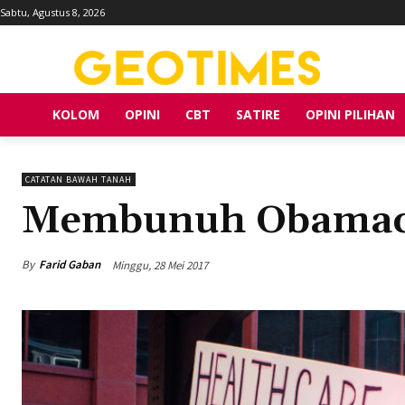
Sabtu, Agustus 8, 2026
KOLOM
OPINI
CBT
SATIRE
OPINI PILIHAN
CATATAN BAWAH TANAH
Membunuh Obamac
By
Farid Gaban
Minggu, 28 Mei 2017