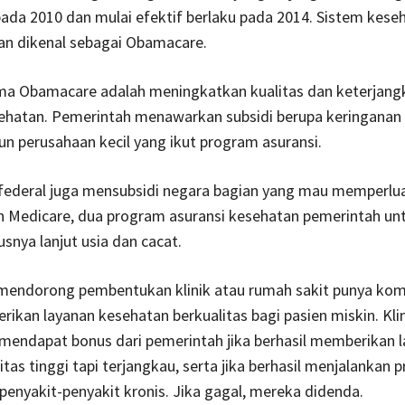
ada 2010 dan mulai efektif berlaku pada 2014. Sistem kese
an dikenal sebagai Obamacare.
ma Obamacare adalah meningkatkan ku­alitas dan keterjan
ehatan. Pemerintah menawarkan subsidi berupa keringanan 
 perusahaan kecil yang ikut program asuransi.
federal juga mensubsidi negara bagian yang mau memperlu
n Medicare, dua program asuransi kesehatan pemerintah un
usnya lanjut usia dan cacat.
endorong pembentukan klinik atau rumah sakit punya ko
ikan layanan kesehatan ber­kualitas bagi pasien miskin. Kli
mendapat bonus dari pemerintah jika berhasil memberikan l
itas tinggi tapi terjangkau, serta jika berhasil menjalankan
enyakit-penyakit kronis. Jika gagal, mereka didenda.