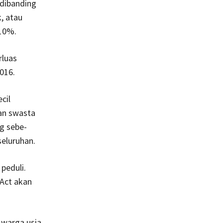
diban­ding
, atau
 10%.
rluas
016.
cil
an swasta
g sebe­
seluruhan.
peduli.
 Act akan
 warga usia