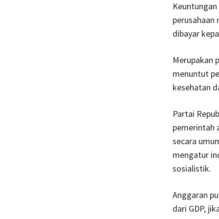
Keuntungan 
perusahaan 
dibayar kepa
Merupakan p
menuntut per
kesehatan da
Partai Repub
pemerintah a
secara umum 
mengatur in
sosialistik.
Anggaran pub
dari GDP, ji