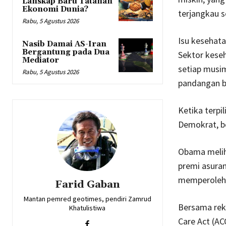
Lanskap Baru Tatanan
Ekonomi Dunia?
terjangkau s
Rabu, 5 Agustus 2026
Isu kesehata
Nasib Damai AS-Iran
Bergantung pada Dua
Sektor keseh
Mediator
setiap musi
Rabu, 5 Agustus 2026
pandangan be
Ketika terpi
Demokrat, b
Obama melih
premi asura
memperoleh 
Farid Gaban
Mantan pemred geotimes, pendiri Zamrud
Bersama rek
Khatulistiwa
Care Act (A