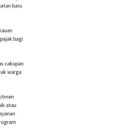
hatan baru
gkauan
pajak bagi
as cakupan
tuk warga
mitmen
nik atau
ayan­an
 program