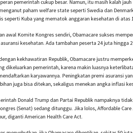
 peran peme­rintah cukup besar. Namun, itu masih kalah jauh 
 menganut paham welfare state seperti Swedia dan Denmark
lis seperti Kuba yang mematok anggaran kesehatan di atas
ian awal Ko­mite Kongres sendiri, Obamacare sukses mempe
asuransi kesehatan. Ada tambahan peserta 24 juta hingga 2
dengan kekhawatiran Republik, Obamacare justru memperke
g dikeluarkan pemerintah, karena makin luasnya keterlibat
 mendaftarkan karyawannya. Peningkatan premi asuransi yan
bihan juga bisa ditekan, sekaligus menekan angka inflasi ke
intah Do­nald Trump dan Partai Republik nampaknya tidak 
ngres (Senat) sedang ditunggu. Jika lolos, Affordable Care
ur, diganti American Health Care Act.
es menyebutkan, jika Obamacare dihentikan, sekitar 50 juta