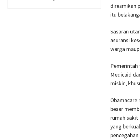
diresmikan p
itu belakang
Sasaran uta
asuransi kes
warga maupun
Pemerintah 
Medicaid da
miskin, khus
Obamacare m
besar member
rumah sakit 
yang berkual
pencegahan p