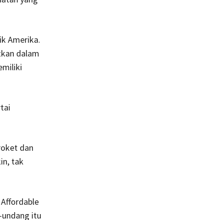
k Ame­rika.
atkan dalam
miliki
tai
roket dan
n, tak
Affordable
-undang itu