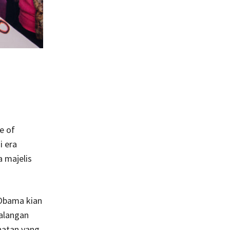
e of
i era
 majelis
Obama kian
a­langan
hatan yang