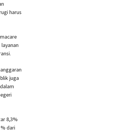
an
ugi harus
amacare
 layan­an
ansi.
 ang­garan
lik juga
r dalam
egeri
tar 8,3%
1% dari