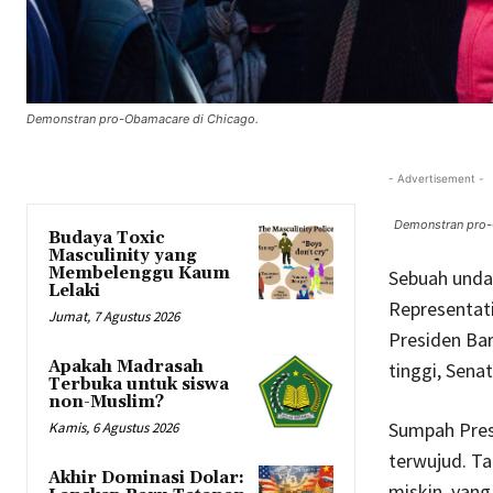
Demonstran pro-Obamacare di Chicago.
- Advertisement -
Demonstran pro-
Budaya Toxic
Masculinity yang
Membelenggu Kaum
Sebuah undan
Lelaki
Representati
Jumat, 7 Agustus 2026
Presiden Ba
Apakah Madrasah
tinggi, Sena
Terbuka untuk siswa
non-Muslim?
Sumpah Pres
Kamis, 6 Agustus 2026
terwujud. Ta
Akhir Dominasi Dolar:
miskin, yang