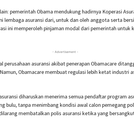
 lain: pemerintah Obama mendukung hadirnya Koperasi Asur
ni lembaga asuransi dari, untuk dan oleh anggota serta bers
rasi ini memperoleh pinjaman modal dari pemerintah untuk k
- Advertisement -
al perusaha­an asuransi akibat penerapan Obamacare ditan
Namun, Obamacare membuat regulasi lebih ketat industri a
asuransi diharuskan menerima semua pendaftar program as
ng bulu, tanpa menimbang kondisi awal calon pemegang poli
ilarang membatalkan polis asuransi ketika yang ber­sangku