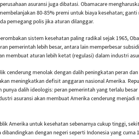
perusahaan asuransi juga dibatasi. Obamacare mengharusk
membelanjakan 80-85% premi untuk biaya kesehatan; ganti r
da pemegang polis jika aturan dilanggar.
erombakan sistem kesehatan paling ra­dikal sejak 1965, Ob
an pemerintah lebih besar, antara lain memperbesar subsidi
n membuat aturan lebih ketat (regulasi) dalam industri asur
lik cenderung menolak dengan dalih peningkatan peran dan
kan meningkatkan defisit anggaran nasional Amerika. Repub
punya dalih ideologis: peran pemerintah yang terlalu besa
dustri asu­ransi akan membuat Amerika cenderung menjadi n
lik Amerika untuk kesehatan sebenarnya cukup tinggi, seki
ka dibandingkan dengan negeri seperti Indonesia yang cuma 