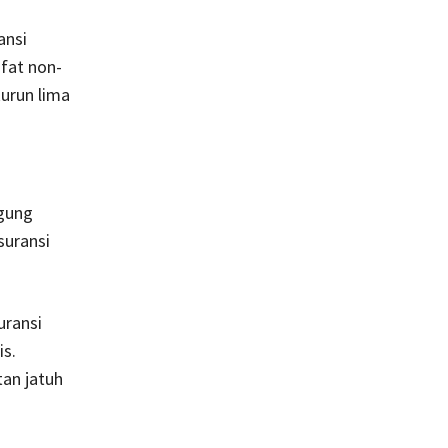
ansi
ifat non-
urun lima
ggung
suransi
uransi
s.
tan jatuh