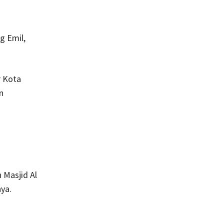
g Emil,
r Kota
n
 Masjid Al
ya.