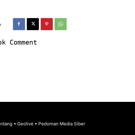
n
ok Comment
entang
•
Geolive
•
Pedoman Media Siber