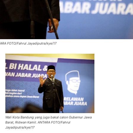
TARA FOTO/Fahrul Jayadiputra/kye/17
Wali Kota Bandung yang juga bakal calon Gubernur Jawa
Barat, Ridwan Kamil. ANTARA FOTO/Fahrul
Jayadiputra/kye/17