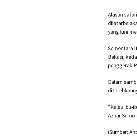
Alasan safa
dilatarbelak
yang kini me
Sementara i
Bekasi, keda
penggerak P
Dalam sambu
ditorehkann
“Kalau ibu-
Azhar Summar
(Sumber: Ant