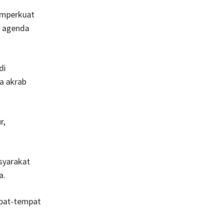
emperkuat
k agenda
di
a akrab
r,
syarakat
a.
mpat-tempat