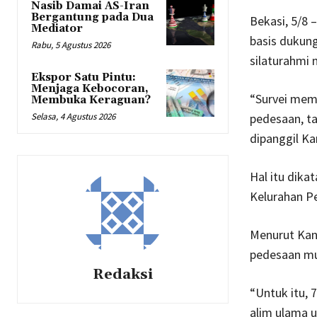
Nasib Damai AS-Iran
Bergantung pada Dua
Bekasi, 5/8
Mediator
basis dukun
Rabu, 5 Agustus 2026
silaturahmi 
Ekspor Satu Pintu:
Menjaga Kebocoran,
“Survei memp
Membuka Keraguan?
Selasa, 4 Agustus 2026
pedesaan, ta
dipanggil Ka
Hal itu dika
Kelurahan Pe
Menurut Kang
pedesaan mul
Redaksi
“Untuk itu, 
alim ulama u