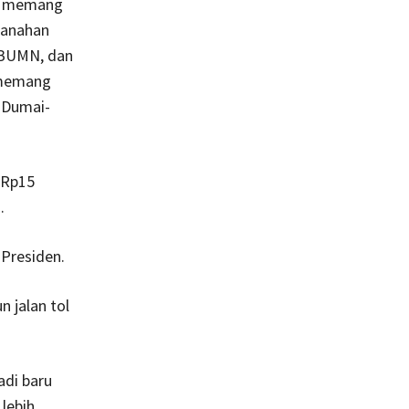
ya memang
rtanahan
 BUMN, dan
 memang
i Dumai-
 Rp15
.
 Presiden.
 jalan tol
adi baru
 lebih