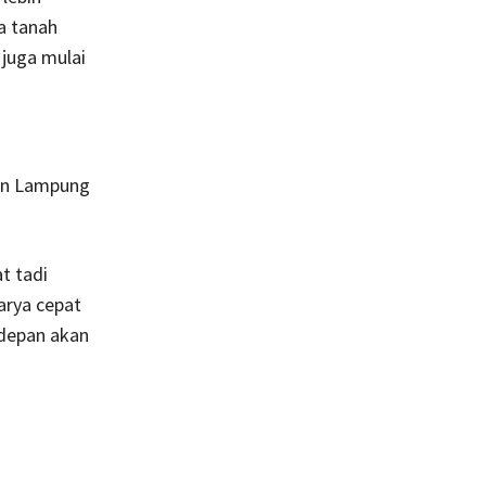
a tanah
 juga mulai
an Lampung
t tadi
arya cepat
 depan akan