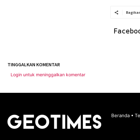
Bagika
Facebo
TINGGALKAN KOMENTAR
Login untuk meninggalkan komentar
Beranda
•
T