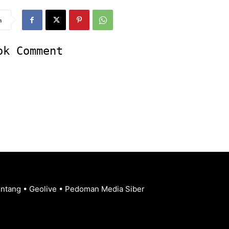
n
ok Comment
entang
•
Geolive
•
Pedoman Media Siber