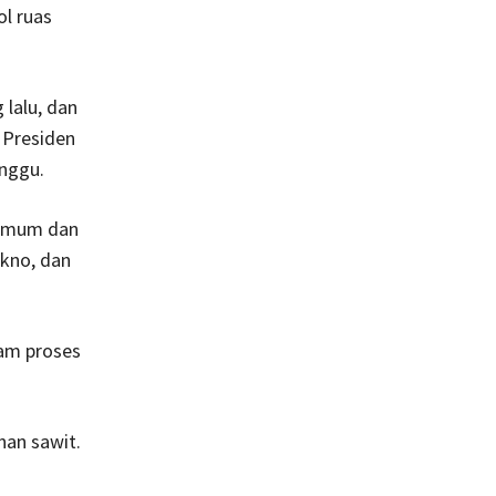
l ruas
 lalu, dan
 Presiden
nggu.
 Umum dan
kno, dan
lam proses
nan sawit.