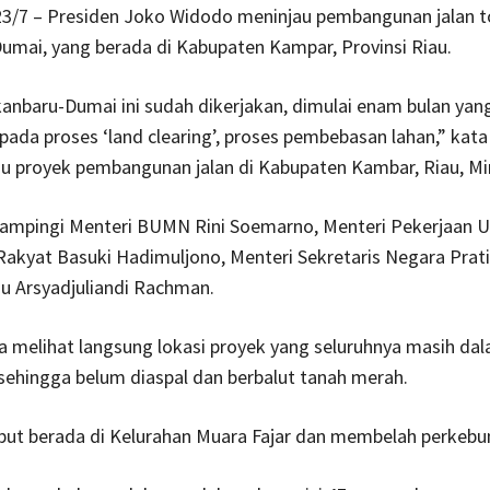
23/7 – Presiden Joko Widodo meninjau pembangunan jalan to
mai, yang berada di Kabupaten Kampar, Provinsi Riau.
kanbaru-Dumai ini sudah dikerjakan, dimulai enam bulan yang
 pada proses ‘land clearing’, proses pembebasan lahan,” kata
au proyek pembangunan jalan di Kabupaten Kambar, Riau, Mi
dampingi Menteri BUMN Rini Soemarno, Menteri Pekerjaan
akyat Basuki Hadimuljono, Menteri Sekretaris Negara Prati
u Arsyadjuliandi Rachman.
a melihat langsung lokasi proyek yang seluruhnya masih da
ehingga belum diaspal dan berbalut tanah merah.
but berada di Kelurahan Muara Fajar dan membelah perkebu