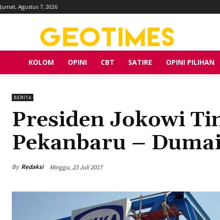
Jumat, Agustus 7, 2026
KOLOM
OPINI
CBT
SATIRE
OPINI PILIHAN
BERITA
Presiden Jokowi T
Pekanbaru – Duma
By
Redaksi
Minggu, 23 Juli 2017