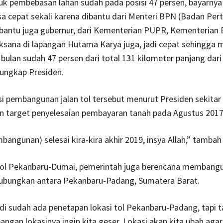
ntuk pembebasan lahan sudah pada posisi 47 persen, bayarn
bisa cepat sekali karena dibantu dari Menteri BPN (Badan Pe
dibantu juga gubernur, dari Kementerian PUPR, Kementerian
aksana di lapangan Hutama Karya juga, jadi cepat sehingga
ulan sudah 47 persen dari total 131 kilometer panjang dar
 ungkap Presiden.
asi pembangunan jalan tol tersebut menurut Presiden sekitar
an target penyelesaian pembayaran tanah pada Agustus 2017
bangunan) selesai kira-kira akhir 2019, insya Allah,” tambah
 tol Pekanbaru-Dumai, pemerintah juga berencana membangun
bungkan antara Pekanbaru-Padang, Sumatera Barat.
 sudah ada penetapan lokasi tol Pekanbaru-Padang, tapi t
pangan lokasinya ingin kita geser. Lokasi akan kita ubah agar