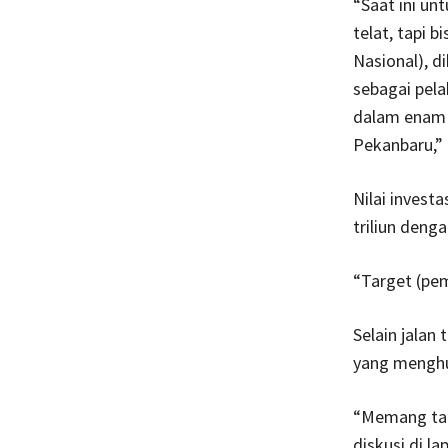
“Saat ini u
telat, tapi 
Nasional), 
sebagai pel
dalam enam b
Pekanbaru,”
Nilai invest
triliun deng
“Target (pem
Selain jalan
yang menghu
“Memang tadi
diskusi di la