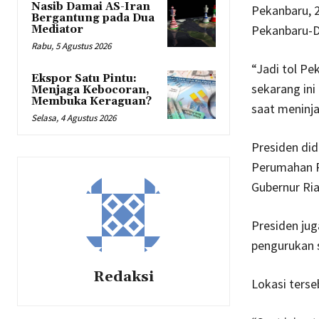
Nasib Damai AS-Iran
Pekanbaru, 
Bergantung pada Dua
Pekanbaru-Du
Mediator
Rabu, 5 Agustus 2026
“Jadi tol Pe
Ekspor Satu Pintu:
sekarang ini
Menjaga Kebocoran,
Membuka Keraguan?
saat meninj
Selasa, 4 Agustus 2026
Presiden di
Perumahan R
Gubernur Ria
Presiden jug
pengurukan s
Redaksi
Lokasi terse