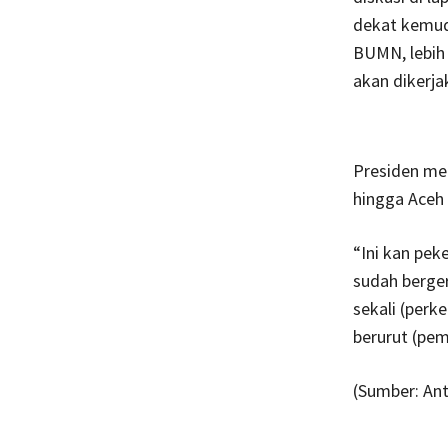
dekat kemud
BUMN, lebih 
akan dikerjak
Presiden me
hingga Aceh
“Ini kan pek
sudah berger
sekali (perk
berurut (pem
(Sumber: Ant