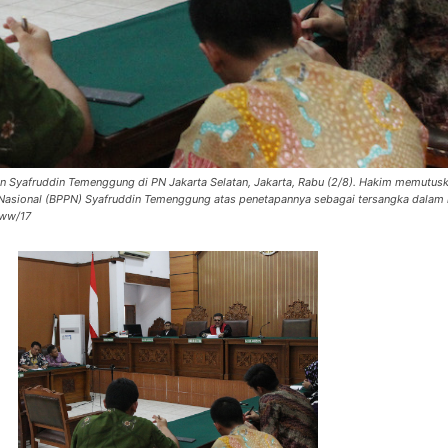
n Syafruddin Temenggung di PN Jakarta Selatan, Jakarta, Rabu (2/8). Hakim memutus
 Nasional (BPPN) Syafruddin Temenggung atas penetapannya sebagai tersangka dalam
aww/17