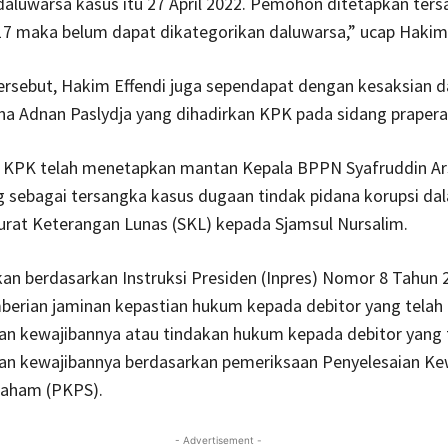
aluwarsa kasus itu 27 April 2022. Pemohon ditetapkan ter
7 maka belum dapat dikategorikan daluwarsa,” ucap Hakim 
tersebut, Hakim Effendi juga sependapat dengan kesaksian da
 Adnan Paslydja yang dihadirkan KPK pada sidang praperad
 KPK telah menetapkan mantan Kepala BPPN Syafruddin A
sebagai tersangka kasus dugaan tindak pidana korupsi da
urat Keterangan Lunas (SKL) kepada Sjamsul Nursalim.
kan berdasarkan Instruksi Presiden (Inpres) Nomor 8 Tahun 
berian jaminan kepastian hukum kepada debitor yang telah
an kewajibannya atau tindakan hukum kepada debitor yang 
an kewajibannya berdasarkan pemeriksaan Penyelesaian Ke
aham (PKPS).
- Advertisement -