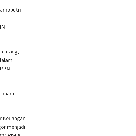
arnoputri
MN
n utang,
 dalam
BPPN.
 saham
or Keuangan
gor menjadi
sar Rp4,8