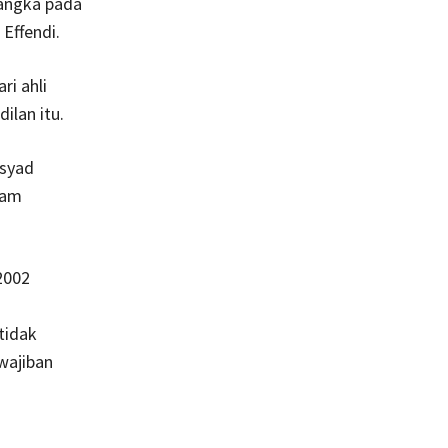
sangka pada
Effendi.
ri ahli
ilan itu.
rsyad
lam
2002
tidak
wajiban