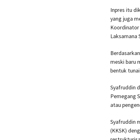
Inpres itu 
yang juga m
Koordinator
Laksamana S
Berdasarkan 
meski baru 
bentuk tunai
Syafruddin 
Pemegang Sa
atau pengen
Syafruddin m
(KKSK) denga
restrukturis