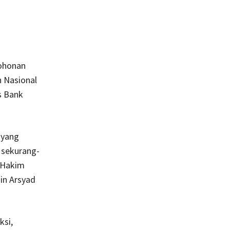
mohonan
 Nasional
s Bank
 yang
 sekurang-
 Hakim
in Arsyad
ksi,