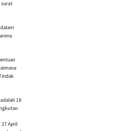
 surat
 dalam
arena
tentuan
gaimana
Tindak
 adalah 18
angkutan.
27 April