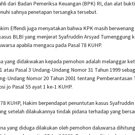
hli dari Badan Pemeriksa Keuangan (BPK) RI, dan alat bukti
uhi sahnya penetapan tersangka tersebut.
 Hakim Effendi juga menyatakan bahwa KPK masih berwenang
kasus BLBI yang menjerat Syafruddin Arsyad Tumenggung k
uwarsa apabila mengacu pada Pasal 78 KUHP.
na yang didakwakan kepada pemohon adalah melanggar ke
t 1 atau Pasal 3 Undang-Undang Nomor 31 Tahun 1999 seba
ng-Undang Nomor 20 Tahun 2001 tentang Pemberantasan 
si jo Pasal 55 ayat 1 ke-1 KUHP.
l 78 KUHP, Hakim berpendapat penuntutan kasus Syafruddin
ung setelah dilakukannya tindak pidana terhadap yang bers
na yang diduga dilakukan oleh pemohon daluwarsa dihitung 