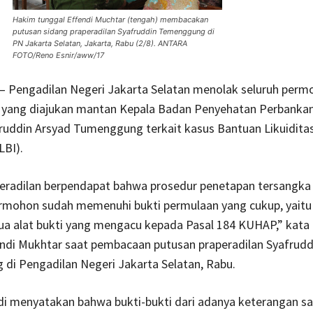
Hakim tunggal Effendi Muchtar (tengah) membacakan
putusan sidang praperadilan Syafruddin Temenggung di
PN Jakarta Selatan, Jakarta, Rabu (2/8). ANTARA
FOTO/Reno Esnir/aww/17
 – Pengadilan Negeri Jakarta Selatan menolak seluruh per
n yang diajukan mantan Kepala Badan Penyehatan Perbankan
ruddin Arsyad Tumenggung terkait kasus Bantuan Likuidita
LBI).
eradilan berpendapat bahwa prosedur penetapan tersangka
ermohon sudah memenuhi bukti permulaan yang cukup, yaitu
ua alat bukti yang mengacu kepada Pasal 184 KUHAP,” kata
endi Mukhtar saat pembacaan putusan praperadilan Syafrudd
di Pengadilan Negeri Jakarta Selatan, Rabu.
i menyatakan bahwa bukti-bukti dari adanya keterangan sa