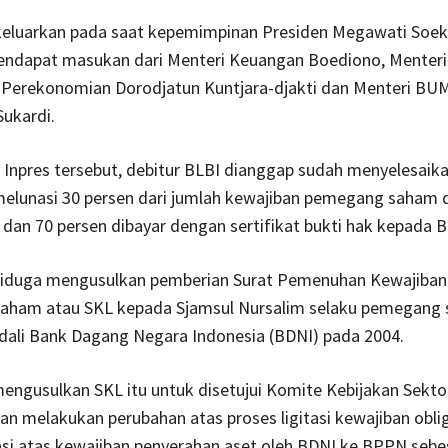
dikeluarkan pada saat kepemimpinan Presiden Megawati Soek
endapat masukan dari Menteri Keuangan Boediono, Menteri
 Perekonomian Dorodjatun Kuntjara-djakti dan Menteri BU
ukardi.
Inpres tersebut, debitur BLBI dianggap sudah menyelesaika
melunasi 30 persen dari jumlah kewajiban pemegang saham
 dan 70 persen dibayar dengan sertifikat bukti hak kepada 
diduga mengusulkan pemberian Surat Pemenuhan Kewajiban
ham atau SKL kepada Sjamsul Nursalim selaku pemegang
dali Bank Dagang Negara Indonesia (BDNI) pada 2004.
engusulkan SKL itu untuk disetujui Komite Kebijakan Sekt
n melakukan perubahan atas proses ligitasi kewajiban obli
asi atas kewajiban penyerahan aset oleh BDNI ke BPPN sebe