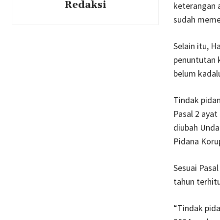
Redaksi
keterangan a
sudah memen
Selain itu,
penuntutan 
belum kadal
Tindak pida
Pasal 2 aya
diubah Unda
Pidana Korup
Sesuai Pasa
tahun terhit
“Tindak pida