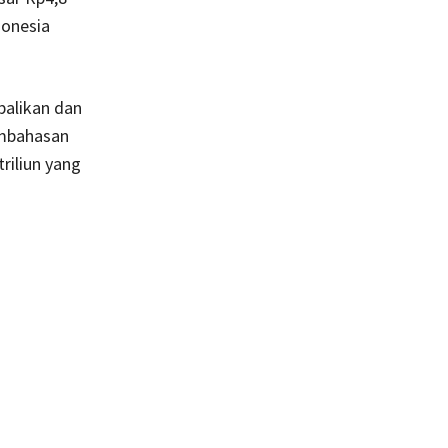
donesia
mbalikan dan
embahasan
riliun yang