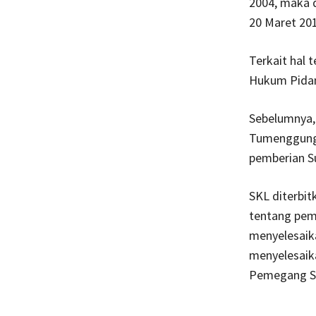
2004, maka d
20 Maret 201
Terkait hal 
Hukum Pidana
Sebelumnya,
Tumenggung 
pemberian S
SKL diterbit
tentang pem
menyelesaik
menyelesaik
Pemegang S