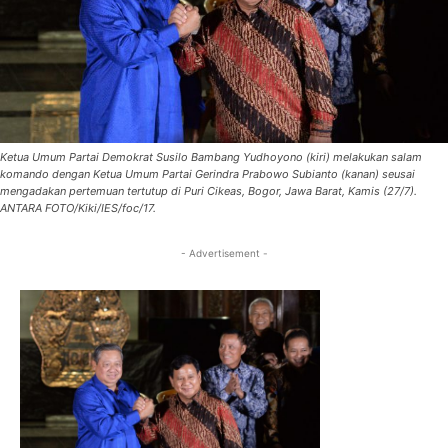
Ketua Umum Partai Demokrat Susilo Bambang Yudhoyono (kiri) melakukan salam
komando dengan Ketua Umum Partai Gerindra Prabowo Subianto (kanan) seusai
mengadakan pertemuan tertutup di Puri Cikeas, Bogor, Jawa Barat, Kamis (27/7).
ANTARA FOTO/Kiki/IES/foc/17.
- Advertisement -