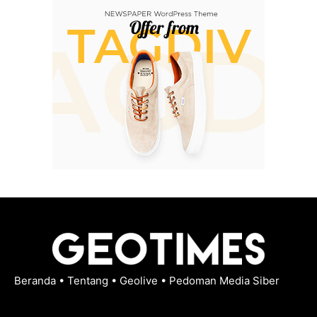
Beranda
•
Tentang
•
Geolive
•
Pedoman Media Siber