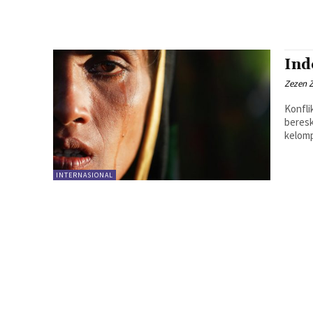
Ind
Zezen 
Konfli
beresk
kelomp
INTERNASIONAL