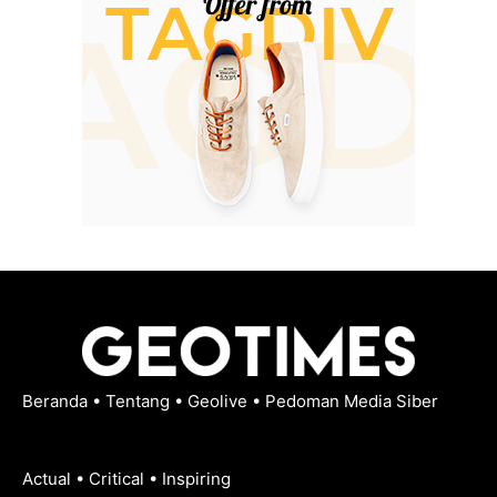
Beranda
•
Tentang
•
Geolive
•
Pedoman Media Siber
Actual • Critical • Inspiring