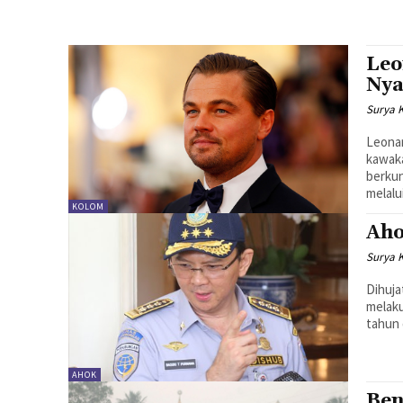
Leo
Nya
Surya 
Leonar
kawaka
berkun
melalui
KOLOM
Aho
Surya 
Dihuja
melakuk
tahun 
AHOK
Ben