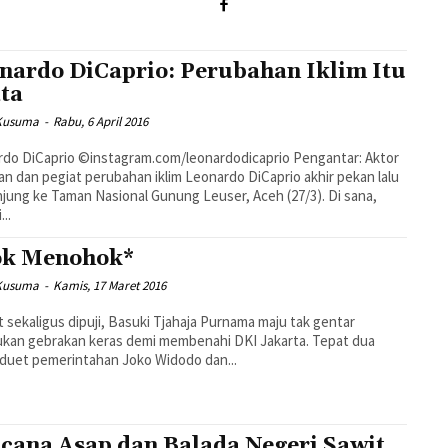
nardo DiCaprio: Perubahan Iklim Itu
ta
Kusuma
-
Rabu, 6 April 2016
do DiCaprio ©instagram.com/leonardodicaprio Pengantar: Aktor
n dan pegiat perubahan iklim Leonardo DiCaprio akhir pekan lalu
jung ke Taman Nasional Gunung Leuser, Aceh (27/3). Di sana,
...
k Menohok*
Kusuma
-
Kamis, 17 Maret 2016
t sekaligus dipuji, Basuki Tjahaja Purnama maju tak gentar
an gebrakan keras demi membenahi DKI Jakarta. Tepat dua
duet pemerintahan Joko Widodo dan...
cana Asap dan Balada Negeri Sawit