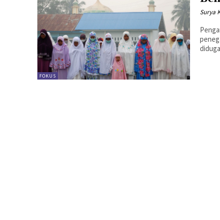
Surya 
Pengantar: Presiden Joko Widodo ha
penega
diduga
FOKUS