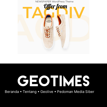
Beranda
•
Tentang
•
Geolive
•
Pedoman Media Siber