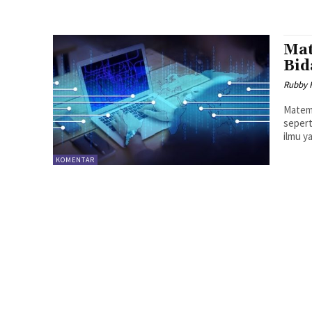
Mat
Bid
Rubby 
Matema
sepert
ilmu y
KOMENTAR