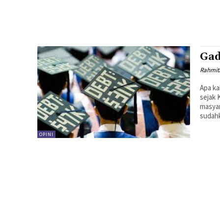
Gad
Rahmit
Apa ka
sejak 
masyar
sudahk
OPINI